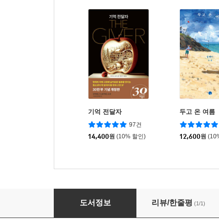
기억 전달자
두고 온 여름
97건
14,400
원
(10% 할인)
12,600
원
(10
슬픈 살인
도서정보
리뷰/한줄평
(1/1)