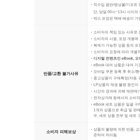
직수입 음반/영상물/기프트 
단, 당일 00시~13시 사이
박스 포장은 택배 배송이 가
소비자의 책임 있는 사유로 
소비자의 사용, 포장 개봉에 
복제가 가능한 상품 등의 포장을 
소비자의 요청에 따라 개별
디지털 컨텐츠인 eBook, 
eBook 대여 상품은 대여 기
모바일 쿠폰 등록 후 취소/환
반품/교환 불가사유
중고상품이 구매확정(자동 
LP상품의 재생 불량 원인이 기
시간의 경과에 의해 재판매가
전자상거래 등에서의 소비자
eBook 세트 상품은 일괄 
1개의 상품으로 취급 및 판매
우, 세트 상품 전부 및 세트
상품의 불량에 의한 반품, 교
소비자 피해보상
준하여 처리됨