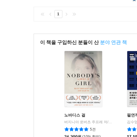
1
이 책을 구입하신 분들이 산
분야 연관 책
노바디스 걸
필연
버지니아 로버츠 주프레 저/김나연 역
은행
김수영
|
5건
24,300
원
(10% 할인)
17,1