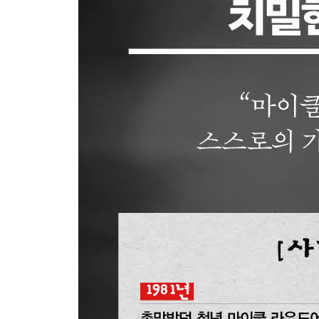
21장 멘토들
22장 선례
23장 비밀들
24장 질환에 대한 동정의 빛
25장 행복한 백치
26장 박사후 연구원
27장 사려 깊은 북돋음
28장 커리어 파괴자
4부 꿈의 집
29장 역할 모델이 되다
30장 거듭남
31장 크리에이티비티 주식회사
32장 케빈이 되다
33장 샤먼
34장 동등한 기회