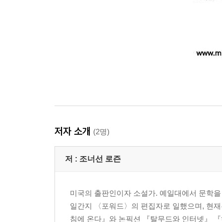
저자 소개
(2명)
저 :
조너선 로즌
미국의 출판인이자 소설가. 예일대에서 문학을
일간지 〈포워드〉의 편집자로 일했으며, 현재
침에 온다』와 논픽션 『탈무드와 인터넷』 『하