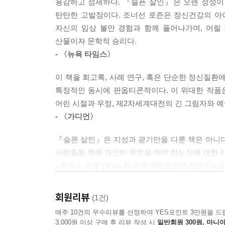
용감하고 섬세하다. 『슬픈 살인』은 오랜 정성이 
극복하고 ‘승리’했다는 증표였을까? 예일대 졸업
할 인물은 브래드 피트로 변경되었다. 디카프리오가 
탄탄한 고발장이다. 조너선 로즌은 정신건강의 아
전제로 한 불완전한 치료를 견디며, 승리할 방법
때문이다. 사실 확실히 결정된 건 하나도 없었다. 
자신의 임상 불안 경험과 함께 풀어나가며, 어릴
옮기는 데 필요한 비상한 힘보다 그것들이 정말로 더
그리고 아마도 코트니 러브와 함께 출연하기로 예정된
산물이자 문학적 승리다.
해 마이클은 더 심한 압박을 받았다. 출판사측에서는
- 〈뉴욕 타임스〉
조너선과 마이클은 함께 예일대에 입학하며 청년
러에 오르는 경향이 있었다.
컨설팅 기업에 취직하며 부와 성공을 거머쥔 듯했
--- p.523
이 책을 회고록, 사례 연구, 혹은 단순한 정신질환
불과했던 증상이 점차 현실을 왜곡하는 망상으로 
특정적인 동시에 판옵티콘적이다. 이 위대한 작품은
의미를 부여하기 시작한다. 자신의 전화가 도청당
캐리는 동료들에게 모든 걸 터놓고 이야기하지는 않
어린 시절과 우정, 제2차세계대전의 긴 그림자와 예
이는 조현병의 전형적인 증상이기도 하다. 이 과
열어주지 않는 날들이 있었다. 캐리가 아무리 자신이
- 〈가디언〉
호전과 악화를 반복하며 그의 상태는 점점 더 불안
약을 더 먹이는 것도 불가능했다. 아니, 원래 그가 
『슬픈 살인』은 지성과 광기만을 다룬 책은 아니다.
을 어떻게 믿겠는가? 그런 날이면 캐리는 문 반대쪽
이후 치료를 통해 상태가 호전된 마이클은 끝내 
사람들을 위해 개인이 무엇을 해야 하는지에 대한 
--- p.569
과정이 〈뉴욕 타임스〉 1면 기사를 통해 소개되며
- 토머스 인셀 (박사, 전 미국 국립정신보건연구소장
할리우드의 유명 영화 제작자에게 영화 판권까지 
“네, 자꾸 저를 가둔다고 협박해서요. 그래서 제가
연민을 품은 이야기꾼 조너선 로즌의 글솜씨 덕분
스트레스에 시달렸으며, 조현병을 이겨낸 천재로 포
있을까요?” 마이클이 말했다. 마이클은 캐리의 안위
회원리뷰
(1건)
선언문이기도 한 이 책은 불편하지만 중요한 질문을 
망상에 사로잡힌 그가 임신한 여자친구를 잔인하게 
는 자신의 입 밖으로 흘러나오는 이야기에 다른 사
매주 10건의 우수리뷰를 선정하여 YES포인트 3만원을 드
걸작이 탄생했다. 마이클의 서사를 통해 우리 사
한 예감에 사로잡힌 듯했다. 설령 자신이 수사의 표
3,000원 이상 구매 후 리뷰 작성 시
일반회원 300원, 마니아