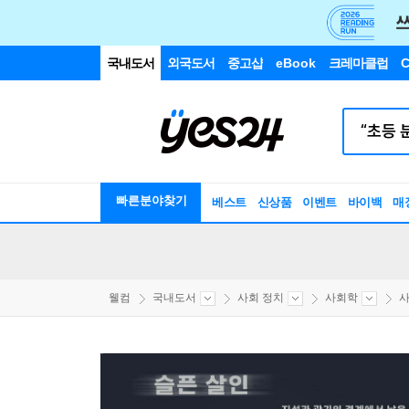
국내도서
외국도서
중고샵
eBook
크레마클럽
C
빠른분야찾기
베스트
신상품
이벤트
바이백
매
웰컴
국내도서
사회 정치
사회학