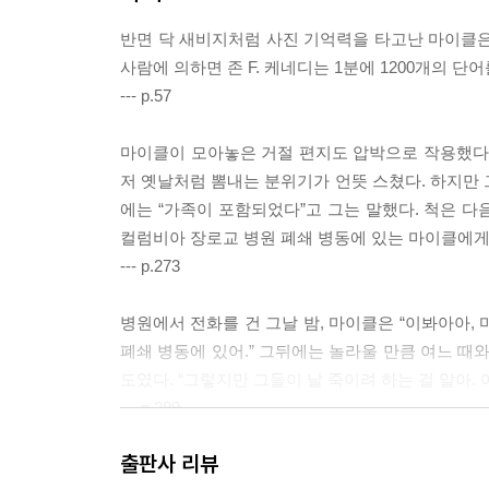
반면 닥 새비지처럼 사진 기억력을 타고난 마이클은 
사람에 의하면 존 F. 케네디는 1분에 1200개의 
--- p.57
마이클이 모아놓은 거절 편지도 압박으로 작용했다고
저 옛날처럼 뽐내는 분위기가 언뜻 스쳤다. 하지
에는 “가족이 포함되었다”고 그는 말했다. 척은 다
컬럼비아 장로교 병원 폐쇄 병동에 있는 마이클에게 
--- p.273
병원에서 전화를 건 그날 밤, 마이클은 “이봐아아, 
폐쇄 병동에 있어.” 그뒤에는 놀라울 만큼 여느 때
도였다. “그렇지만 그들이 날 죽이려 하는 걸 알아. 
--- p.289
출판사 리뷰
마이클은 자신이 가난하다고 느꼈을 뿐 아니라, 보이