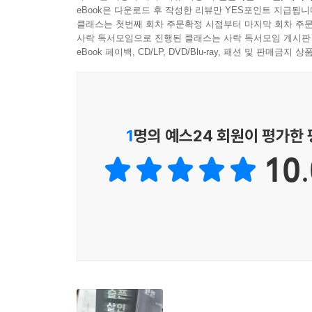
작품이다.
조너선 로즌은 이 비극이 벌어진 과정을 정신질환
eBook은 다운로드 후 작성한 리뷰만 YES포인트 지급됩니
쩌면 그 자신의 상태 역시 확인해주길 원했는지도 
- 〈워싱턴 포스트〉
미국의 사회 분위기와 사회제도적 문제 등을 두루
클래스는 첫번째 회차 주문확정 시점부터 마지막 회차 주문
--- p.606
사락 독서모임으로 진행된 클래스는 사락 독서모임 게시판
낙인찍기보다 정신질환에 무지한 사회의 희생자이
eBook 페이백, CD/LP, DVD/Blu-ray, 패션 및 판매금
복잡한 우정의 서사이자 지적 야망의 대가에 대한 
소설을 집필하기도 한 조너선 로즌의 섬세하면서도
사진 위에 배치된 헤드라인은 단 한 단어였다. 눈에
책은 현대 문학의 걸작이라 해도 과언이 아니다.
반전이 있기를 바라게” 만든다.
사이코
- 대프니 머킨 (『우상들과의 점심』 『나의 우울증
--- p.622
“잘못된 선의로 가득찬 사회에 보내는 고발장”
이 매혹적인 회고록은 저자의 어린 시절 친구이자
1
명의 예스24 회원이 평가한
조현병에 대한 무지가 낳은 비극의 문학적 기록이
마이클 본인이 희망의 상징이었듯 마이클의 영화 
조너선 로즌은 마이클의 서사를 우리 사회가 정신질
정신질환의 역사를 탐구해 밝혀낸 입체적 진실
히 원하는 수백만 사람들에게 마이클이 어떤 의미였는
- 〈뉴요커〉
10.
들에게 얼마나 큰 절망을 안겨주었는지 역시 알지
조너선 로즌은 마이클의 사건이 결코 고립된 개인
엄청난 감정을 불러일으키며, 잊을 수 없을 만큼 강
현상 수배 포스터로”라는 제목을 달았다.
정신질환 치료의 역사를 탐구하여 그 의의와 한
- 〈월 스트리트 저널〉
--- p.624
조현병과 사이키델릭의 문화적 관계, 조현병 환자의
여러 분야를 망라해 이 질병을 둘러싼 인식과 제도, 
『슬픈 살인』은 정신질환 치료 시스템의 실패를
여름이 끝나갈 무렵, 마이클은 재판을 받을 능력이
조현병이 행동 선택이 아니라, 뇌질환임을 이해하지 
의사들과 같은 결론에 다다랐다. 〈데일리 뉴스〉에
예컨대 로즈메리 케네디의 전두엽 절제술이 당사
못하고 있다. 아이비리그와 할리우드를 배경으로 
실을 믿지 못하고” 있으며 “자신이 저지른 것으로
제정된 지역사회 정신보건법이나 유행처럼 번진 
있다.
공포와 불안을 느끼고 있다”라고 보도했다. 마이