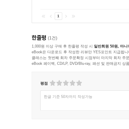
단순히 개인의 책임으로 환원할 수 없다고 말하며,
삶의 궤적에 미친 비극적 영향을 보여준다. 이 책
궁극적으로는 마이클의 비극이 정신질환을 온전히 
전문가의 장기적 치료가 필요함에도, 절망적인 가
1
정신질환에 대한 올바른 이해와 사회적 책임의 범
있는 이들에게 필독서이며, 정신건강 정책에 영향
사회가 마주해야 할 공동의 문제였다.
끔찍한 아름다움을 지녔으며, 그 안에 묘사된 비극
한줄평
- 그웬 애즈헤드 (법의학 정신과 의사)
(1건)
“하지만 〈뉴욕 타임스〉는 질문할 수 있지 않았던가
1,000원 이상 구매 후 한줄평 작성 시
일반회원 50원, 마니
믿기 힘들 정도로 감동적이고 파노라마 같은 작품. 
던졌어야 합니다. 하지만 그러지 않았어요. 캐리도 
eBook은 다운로드 후 작성한 리뷰만 YES포인트 지급됩니
- 〈뉴욕 리뷰 오브 북스〉
클래스는 첫번째 회차 주문확정 시점부터 마지막 회차 주문
겁니다.” 피스 교수는 내게 할리우드를 탓하지 말
eBook 페이백, CD/LP, DVD/Blu-ray, 패션 및 판매금
달콤한 이야기를 들려주는 것이니까. 피스 교수는 
“하지만 〈뉴욕 타임스〉가 할리우드에 준 이야
아시겠지요. 그전엔, 아마 마이클의 친구들이 한 이
평점
한글 기준 50자까지 작성가능