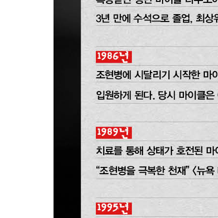
35장 거꾸로 가는 여정
36장 두 명의 아담
37장 개인적 위급 상황
38장 돌아가는 길
39장 죽음의 깔때기
40장 카인과 아벨
41장 변치 않는 낙관주의자
42장 결말들
에필로그 돌아갈 길은 없다
감사의 말
참고 문헌에 붙이는 말