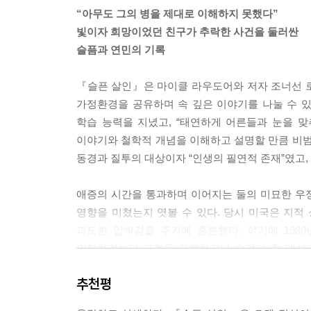
정신이상자, 실업자와 같은 부류로 묶여 있었다. 
“아무도 그의 병을 제대로 이해하지 못했다”
점에서 마이클은 일말의 자부심을 느꼈다. 작은 행
빛이자 희망이었던 친구가 추락한 사건을 둘러싼
고 조르는 빈털터리와 같은 줄에 서서 기다렸던 이
슬픔과 연민의 기록
--- p.330
『슬픈 살인』은 마이클 라우도어와 저자 조너선 
병이라는 악몽에서 깨어나보니 그는 본연의 자신이
가정환경을 공유하며 속 깊은 이야기를 나눌 수 있는
호자가 아니었다. 그들을 위안해주기엔 그들과 너무
학습 능력을 지녔고, “태연하게 어른들과 눈을 
잘못된 줄이어야 했다. 내게 마이클과 나를 분리해
이야기와 철학적 개념을 이해하고 설명할 만큼 비범
--- p.331
동경과 질투의 대상이자 “인생의 필연적 존재”였고
한편 마이클은 서약을 받기 전에는 비밀을 밝힐 수 
애증의 시간을 통과하며 이어지는 둘의 미묘한 우
“너 동성애자야?” 마이클이 답했다. “그보다 나빠.
영향을 미쳤는지 엿볼 수 있다. 당시 미국은 지적
는 말에서처럼-그 말에 담긴 유머는 고백의 충격을 
과도한 압박감을 주기에 충분했다. 여기에 198
을 끌어안은 부담에서 벗어나면, 자신의 상태에 내
인정하기보다 그것을 극복하거나 숨겨야 할 대상으
--- p.402
개인의 취약성 위에 사회적 압박과 문화적 기대가 
추천평
양복쟁이들은 마이클에게 부친 살해에 대해 이야기
마이클과 나는 능력주의적 성공의 화려한 지표들
라우턴이 겪은 것이었으며, 케빈이라는 인물 역시