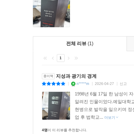
삼았다. 문제는 이러한 변화가 그 목적과 의도와는 
- E. 풀러 토리 (의학박사, 『조현병의 모든 것』 저
에도 여전히 거부하고 있던 약물을 투여하기가 더 쉬
열릴 가능성을 낙관적으로 보았다. “의사의 감정을 
조너선 로즌은 의학계의 가장 큰 수수께끼 중 하
마이클의 경우 역시 마찬가지였다. 그는 증상이 악
--- p.668
글을 통해 어린 시절부터 폐쇄 병동까지의 여정으
있었고, 주변 사람들 또한 그의 선택을 존중해야 
자극하고 마음을 울리는 미묘함과 통찰의 작품이다
선의가 치료의 공백을 야기하고 환자의 고립과 방
마이클은 캐리를 살해한 것에 대해서는 이야기하지 않
- 제롬 그루프먼 (하버드 의과대학 석좌교수, 『닥
했을 뿐 그라는 사람 전체는 지워버린 미디어, 엘
지만 때때로 내게는 마이클이 내뱉는 말들이 위장막
전체 리뷰
(1)
죽음을 불가피하게 만드는 데 일조했다.
글쓰기의 어려움에 대해 이야기하다가 포크너의 격언을
조너선 로즌은 배려 깊고 섬세한 서사 속에서 소년
없이 편집하라는 의미였지만, 마이클의 말투는 다소
1
친구라도 타인의 ‘섬세한 두뇌’는 온전히 이해할 수
마이클이 복약을 그만두었다는 것까지는 머나도 알고 
풀어내는 동시에 정신질환의 속성에 대해 의미 있
법적으로 약물 복용을 거부하는 사람을 강제 입원
--- p.693
인식의 위험에 대한 문장에서 잘 드러난다. “글
지성과 광기의 경계
종이책
정당화되지 않았다. 유일한 관건은 마이클이 폭력적인
실패한 사람은, 꿈을 이루는 데 실패한 사람은 저
n*****m
2026-04-27
신고
|
|
|
감동적이고도 사려 깊게 그려낸 한 편의 초상.
이처럼 『슬픈 살인』은 정신질환을 둘러싼 미국 사
1998년 6월 17일 한 남성
- 〈커커스〉
환자에 대한 낙인 문제를 지적하기보다 오히려 그
알려진 인물이었다.예일대학교를
개입이 사라질 때 어떤 비극이 벌어지는지, 나아가
현병으로 발작을 일으키며 정
눈부시고 엄청난 잠재력을 지닌 한 남자의 숨막히면
업 후 법학교...
더보기
- 〈퍼블리셔스 위클리〉
겉으로 드러나는 성과를 칭송할 뿐, 그 이면의 
4명
이 이 리뷰를 추천합니다.
과거와 별반 다르지 않다. 『슬픈 살인』은 그런
조너선 로즌의 소설가적 역량에 처음부터 사로잡혔다