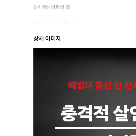
2부 정신의학의 집
9장 그림자가 아는 것
10장 회전문
상세 이미지
11장 제정신으로 돌아오기
12장 이야기들
13장 선택
14장 무너지다
15장 얽히다
16장 폐쇄 병동
17장 질환을 무기로 바꾸다
18장 하류계급
19장 중간 거주 시설
3부 법의 집
20장 두뇌들