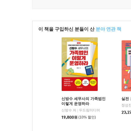
이 책을 구입하신 분들이 산
분야 연관 책
신방수 세무사의 가족법인
실전 
이렇게 운영하라
정성진
신방수 저
두드림미디어
|
23,2
19,800
원
(10% 할인)