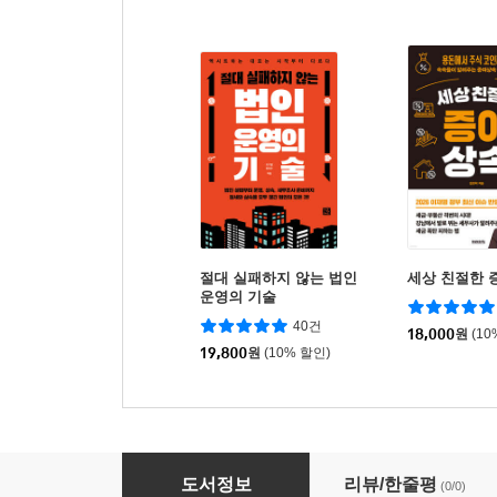
절대 실패하지 않는 법인
세상 친절한 
운영의 기술
40건
18,000
원
(10
19,800
원
(10% 할인)
절세 모음.zip 3.상속·증여편 (2026 개정세법 반
도서정보
리뷰/한줄평
(0/0)