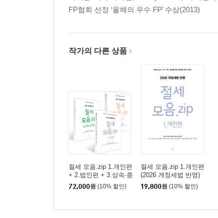
부록1 알쏭달쏭, 흔히 받는 증여 질문
FP협회 선정 ‘올해의 우수 FP’ 수상(2013)
부록2 상속·증여 관련 실무 및 서식
꼬리말_맺으며
작가의 다른 상품
절세 모음.zip 1.개인편
절세 모음.zip 1.개인편
+ 2.법인편 + 3.상속·증
(2026 개정세법 반영)
여편
72,000
원
(10% 할인)
19,800
원
(10% 할인)