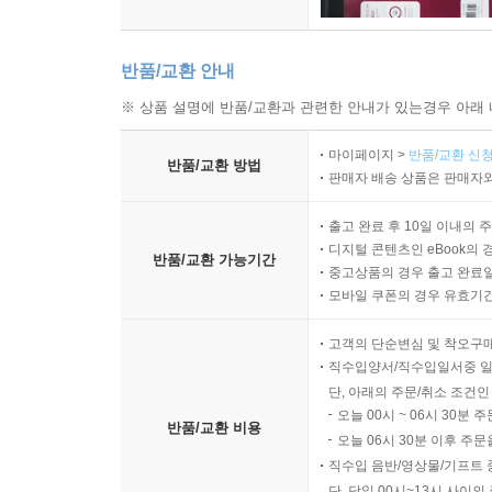
반품/교환 안내
※ 상품 설명에 반품/교환과 관련한 안내가 있는경우 아래 
마이페이지 >
반품/교환 신청
반품/교환 방법
판매자 배송 상품은 판매자와
출고 완료 후 10일 이내의 
디지털 콘텐츠인 eBook의 
반품/교환 가능기간
중고상품의 경우 출고 완료일
모바일 쿠폰의 경우 유효기간(
고객의 단순변심 및 착오구
직수입양서/직수입일서중 일
단, 아래의 주문/취소 조건인
오늘 00시 ~ 06시 30분 
반품/교환 비용
오늘 06시 30분 이후 주문
직수입 음반/영상물/기프트 
단, 당일 00시~13시 사이