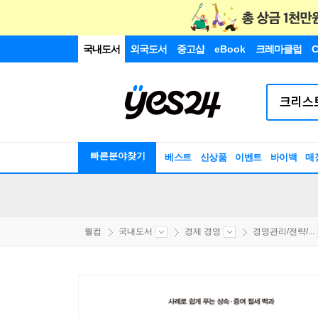
국내도서
외국도서
중고샵
eBook
크레마클럽
C
빠른분야찾기
베스트
신상품
이벤트
바이백
매
웰컴
국내도서
경제 경영
경영관리/전략/...