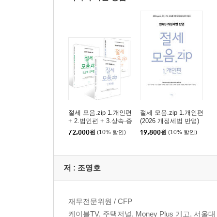
06 부담부증여를 활용하라
07 장애인 자녀를 위한 평생 비과세 플래닝
08 연금보험으로 노후보장과 증여세 절세, 둘 다 잡
09 배우자공제만 잘해도 상속세 절세
10 상속세 납부에도 전략이 필요하다
11 가족에게 직접 증여 대신 가족법인에 증여
12 신탁을 활용한 상속
13 현명한 상속에는 보험이 필요하다
절세 모음.zip 1.개인편
절세 모음.zip 1.개인편
part 7 신탁이 뜬다
+ 2.법인편 + 3.상속·증
(2026 개정세법 반영)
01 물려주고 싶지만 물려주고 싶지 않은 당신에게
여편
72,000
원
(10% 할인)
19,800
원
(10% 할인)
02 왜 신탁이 관심인가?
03 신탁이란?
04 신탁의 종류
저 :
조영호
05 유언대용신탁
06 보험금청구권 신탁
재무전문위원 / CFP
케이블TV, 주택저널, Money Plus 기고, 