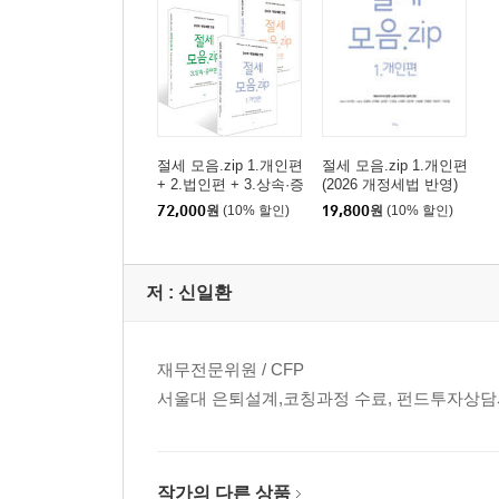
04 주식의 평가
05 기타
part 5 고객 유형별 절세 컨설팅
01 부동산 자산가
02 금융 자산가
절세 모음.zip 1.개인편
절세 모음.zip 1.개인편
+ 2.법인편 + 3.상속·증
(2026 개정세법 반영)
03 기업가
여편
72,000
원
(10% 할인)
19,800
원
(10% 할인)
04 병의원
05 일반인
06 해외거주자
저 :
신일환
part 6 상속·증여세를 줄이는 실전 컨설팅
01 절세는 계획으로부터
재무전문위원 / CFP
02 사전증여, 먼저 따져본 후 실행하자
서울대 은퇴설계,코칭과정 수료, 펀드투자상
03 증여도 타이밍 … 언제 증여할까?
04 자녀 창업지원이 절세의 지름길
05 배우자증여로 양도세 줄이기
작가의 다른 상품