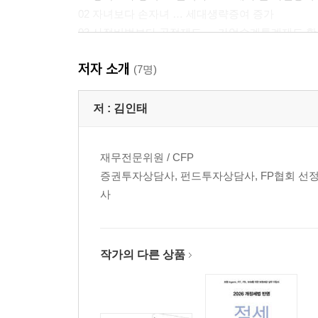
02 자녀보다 손자녀 … 세대생략증여 증가
03 사적비법보다 공적제도 … 가업승계특례제도 활
04 자녀보다 자녀법인 … 가족법인 설립 관심
저자 소개
05 유언보다 신탁 … 신탁을 통한 자산이전 전략
(7명)
06 선택 아닌 필수, 보편화되는 상속보험
07 전문가 조언을 통한 계획 수립의 일상화
저 :
김인태
part 3 상속증여, 어디서부터 시작할까? … 상속과
재무전문위원 / CFP
01 상속과 증여란 무엇인가?
증권투자상담사, 펀드투자상담사, FP협회 선정 ‘올
02 상속세와 증여세, 얼마나 나올까?
사
03 남들은 다 아는 증여세 절세법
04 남들은 다 아는 상속세 절세법
part 4 모든 시작은 재산의 평가로부터
작가의 다른 상품
01 평가의 원칙
02 부동산의 평가
03 금융상품의 평가