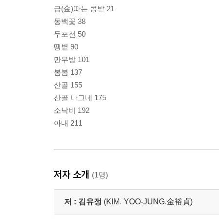
금(金)따는 콩밭 21
동백꽃 38
두포전 50
땡볕 90
만무방 101
봄봄 137
산골 155
산골 나그네 175
소낙비 192
아내 211
저자 소개
(1명)
저 :
김유정
(KIM, YOO-JUNG,金裕貞)