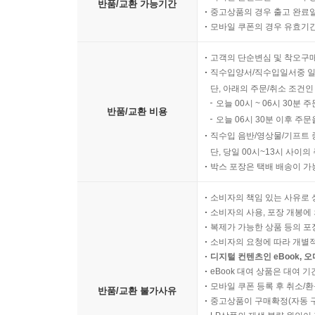
반품/교환 가능기간
중고상품의 경우 출고 완료일
모바일 쿠폰의 경우 유효기간(
고객의 단순변심 및 착오구
직수입양서/직수입일서중 일
단, 아래의 주문/취소 조건인
오늘 00시 ~ 06시 30분 
반품/교환 비용
오늘 06시 30분 이후 주문
직수입 음반/영상물/기프트 
단, 당일 00시~13시 사이
박스 포장은 택배 배송이 가
소비자의 책임 있는 사유로 
소비자의 사용, 포장 개봉에 
복제가 가능한 상품 등의 포장을 
소비자의 요청에 따라 개별
디지털 컨텐츠인 eBook, 
eBook 대여 상품은 대여 기
모바일 쿠폰 등록 후 취소/환
반품/교환 불가사유
중고상품이 구매확정(자동 