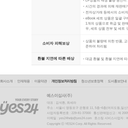
LP상품의 재생 불량 원인이 기
시간의 경과에 의해 재판매가
전자상거래 등에서의 소비자
eBook 세트 상품은 일괄 
1개의 상품으로 취급 및 판매
우, 세트 상품 전부 및 세트
상품의 불량에 의한 반품, 교
소비자 피해보상
준하여 처리됨
환불 지연에 따른 배상
대금 환불 및 환불 지연에 
회사소개
인재채용
이용약관
개인정보처리방침
청소년보호정책
도서홍보안내
대표 : 김석환, 최세라
주소 : 서울시 영등포구 은행로 11, 5층~6층(여의도동,일신
사업자등록번호 : 229-81-37000 통신판매업신고 : 제 200
이메일 : yes24help@yes24.com 호스팅 서비스사업자 :
Copyright ⓒ YES24 Corp. All Rights Reserved.