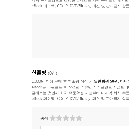
사락 독서모임으로 진행된 클래스는 사락 독서모임 게시판
잠깐생각하는듯 하드니,
eBook 페이백, CD/LP, DVD/Blu-ray, 패션 및 판매금
“저 물건너 사는 소장사에게 팔기로 됐네 재순네(술
나 쓸줄아는 사람이 있어야지 그래 자네게 써가주올
“그렇지만 우리집에 먹이 있나 붓이있나?”
“그럼 하여튼 나하구 같이 가세.”
--- 본문 중에서
한줄평
(0건)
1,000원 이상 구매 후 한줄평 작성 시
일반회원 50원, 마니
eBook은 다운로드 후 작성한 리뷰만 YES포인트 지급됩니
클래스는 첫번째 회차 주문확정 시점부터 마지막 회차 주문
eBook 페이백, CD/LP, DVD/Blu-ray, 패션 및 판매금
평점