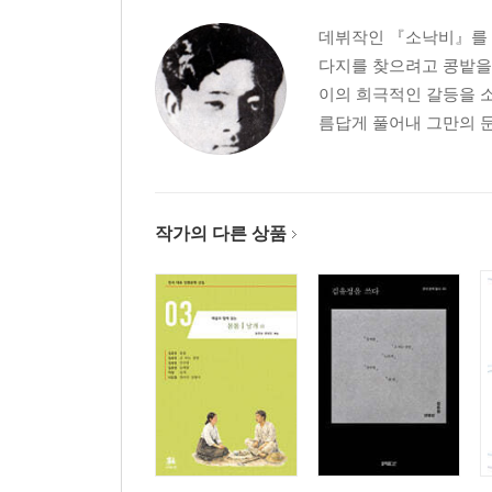
데뷔작인 『소낙비』를 
다지를 찾으려고 콩밭을
이의 희극적인 갈등을 
름답게 풀어내 그만의 문
작가의 다른 상품