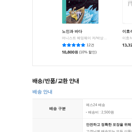
노인과 바다
이효
어니스트 헤밍웨이 저/박상은 역
푸른숲주니
이효석
|
12건
13,3
10,800
원
(10% 할인)
배송/반품/교환 안내
배송 안내
예스24 배송
배송 구분
배송비 : 2,500원
안전하고 정확한 포장을 위해 
고객님께 배송되는 모든 상품을