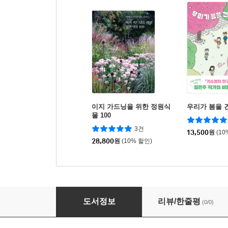
이지 가드닝을 위한 정원식
우리가 봄을 
물 100
3건
13,500
원
(10
28,800
원
(10% 할인)
김유정 단편문학
도서정보
리뷰/한줄평
(0/0)