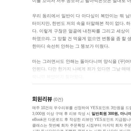
이를 꼬여서 서루 공모하고 팔아먹은것은 절대로 아
우리 동리에서 일반이 다 아다싶이 복만이는 뭐 남
터이지만, 한번도 저의 속을 터말해본 적이 없다. 
다. 이렇게 구찮은 얼골에 내천짜를 그리고 세상이
하였으랴. 그 망할 건 먹을게 없으면 변통을 좀 할
한마디 속선히 안하는 그 뚱보가 미웠다.
마는 그러면서도 안해는 돌아다니며 양식을 (꾸)어
안된다. 다만 한가지 나에게 죄가 있다면 그날 매매
라니까 복만이가 찾아왔다.
한손에 바람에 나부끼는 인할지 한장을 들고 내앞에 
회원리뷰
“기약서는 왜?”
(0건)
“아니 글세말이야!” 하고 놈이 어색한 낯으로 대
매주 10건의 우수리뷰를 선정하여 YES포인트 3만원을 드
3,000원 이상 구매 후 리뷰 작성 시
일반회원 300원, 마니아
른다. 그러나 나는 사날전에 놈에게 종용히 드른 말
eBook은 다운로드 후 작성한 리뷰만 YES포인트 지급됩니
클래스는 첫번째 회차 주문확정 시점부터 마지막 회차 주문
싸리문밖으로 놈을 끌고 나와서 그 귀밑에다, “자네