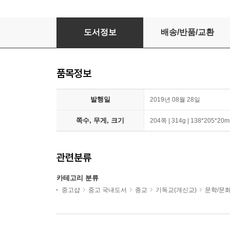
나는 오늘도 걷는다
도서정보
배송/반품/교환
품목정보
발행일
2019년 08월 28일
쪽수, 무게, 크기
204쪽 | 314g | 138*205*20
관련분류
카테고리 분류
중고샵
중고 국내도서
종교
기독교(개신교)
문학/문