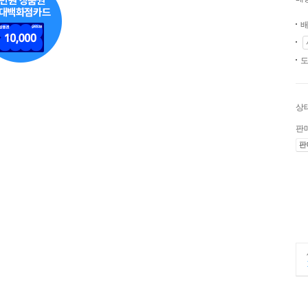
배
도
상
판
판