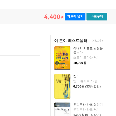
4,400
카트에 넣기
바로구매
원
이 분야 베스트셀러
더보기
아내의 기도로 남편을
돕는다
스토미 오마샨 저/김태곤 역
10,000
원
침묵
엔도 슈사쿠 저/공문혜 역
6,700
원
(33% 할인)
우찌무라 간조 회심기
우찌무라 간조 저/양혜원 역
1,000
원
(91% 할인)