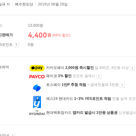
남규
저
예수전도단
2019년 08월 28일
가
13,000원
4,400
원
고판매가
(66% 할인)
ES포인트
0원
제혜택
카카오페이
2,000원 즉시할인
일 400건, 4만원 이상
페이코
1% 할인
포인트 결제시
토스페이
1만P 추첨 적립
+ 생애첫결제 3천원
예스24 현대카드
1~3% YES포인트 적립
전월 실적 조건
현대백화점카드
앱카드 발급시 1만원 상품권
신규발급
송안내