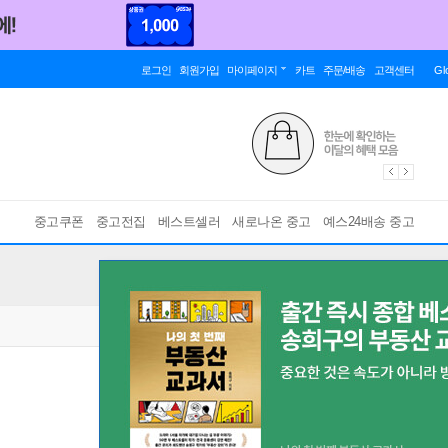
로그인
회원가입
마이페이지
카트
주문/배송
고객센터
Gl
중고쿠폰
중고전집
베스트셀러
새로나온 중고
예스24배송 중고