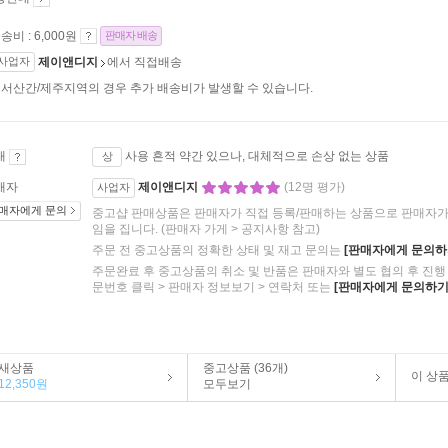
송비 : 6,000원
판매자 배송
사업자
제이앤디지
에서 직접배송
서산간/제주지역의 경우 추가 배송비가 발생할 수 있습니다.
태
사용 흔적 약간 있으나, 대체적으로 손상 없는 상품
상
매자
제이앤디지
(12명 평가)
사업자
매자에게 문의
중고샵 판매상품은 판매자가 직접 등록/판매하는 상품으로 판매자가 
임을 집니다.
(판매자 가게 > 공지사항 참고)
주문 전 중고상품의 정확한 상태 및 재고 문의는
[판매자에게 문의하
주문완료 후 중고상품의 취소 및 반품은 판매자와 별도 협의 후 진행 
문번호 클릭 > 판매자 정보보기 > 연락처 또는
[판매자에게 문의하기
새상품
중고상품 (36개)
이 상
12,350원
모두보기