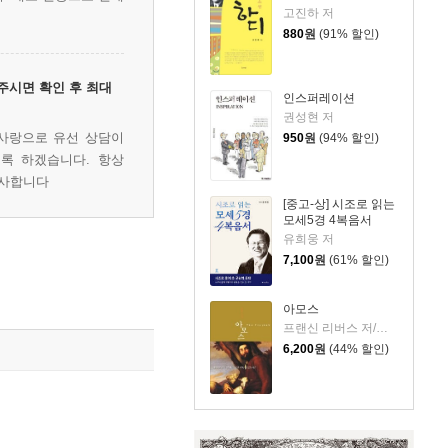
고진하 저
880
원
(91% 할인)
주시면 확인 후 최대
인스퍼레이션
권성현 저
사랑으로 유선 상담이
950
원
(94% 할인)
록 하겠습니다. 항상
감사합니다
[중고-상] 시조로 읽는
모세5경 4복음서
유희웅 저
7,100
원
(61% 할인)
아모스
프랜신 리버스 저/김선형 역
6,200
원
(44% 할인)