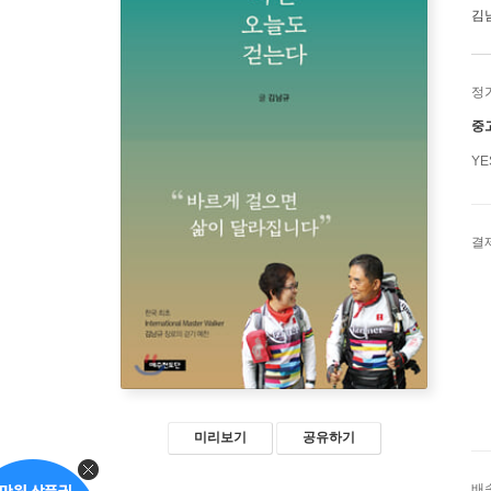
김
정
중
Y
결
미리보기
공유하기
배