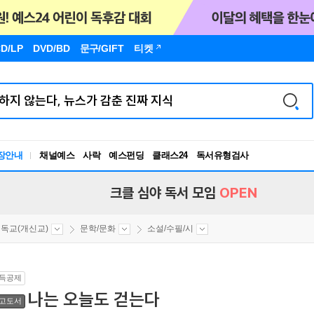
D/LP
DVD/BD
문구
/GIFT
티켓
장안내
채널예스
사락
예스펀딩
클래스24
독서유형검사
RBTI Lab
독서유형검사
크클 심야 독서 모임
OPEN
독교(개신교)
문학/문화
소설/수필/시
득공제
나는 오늘도 걷는다
고도서