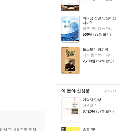
하나님 정말 당신이십
니까?
로렌 커닝햄 등저/예수전도단 역
500
원
(93% 할인)
톨스토이 참회록
레프 톨스토이 저/심이석 역
2,290
원
(54% 할인)
이 분야 신상품
더보기
가락재 단상
정광일 저
6,420
원
(57% 할인)
소설 하디
우 재고 변동으로 인해