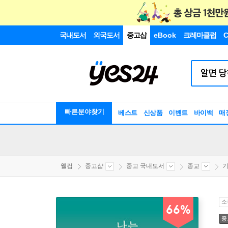
국내도서
외국도서
중고샵
eBook
크레마클럽
C
빠른분야찾기
베스트
신상품
이벤트
바이백
매
웰컴
중고샵
중고 국내도서
종교
기
소
66%
중