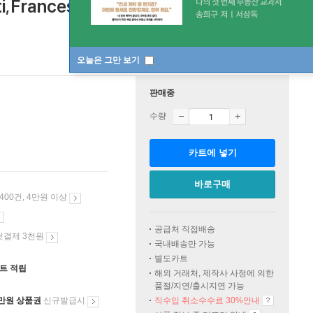
ti,Francesco
오늘은 그만 보기
판매중
수량
카트에 넣기
바로구매
 400건, 4만원 이상
공급처 직접배송
첫결제 3천원
국내배송만 가능
별도카트
인트 적립
해외 거래처, 제작사 사정에 의한
품절/지연/출시지연 가능
만원 상품권
신규발급시
직수입 취소수수료 30%안내