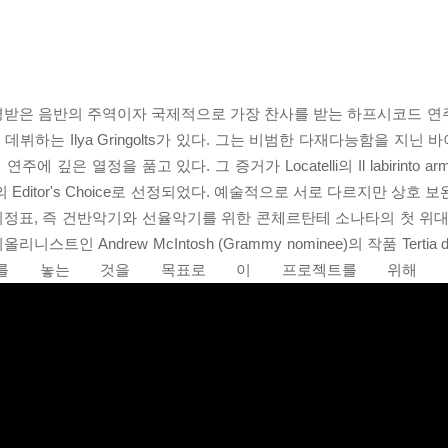
평받은 음반의 주역이자 국제적으로 가장 찬사를 받는 하프시코드 연주자 
음 데뷔하는 Ilya Gringolts가 있다. 그는 비범한 다재다능함을 지
열정을 품고 있다. 그 증거가 Locatelli의 Il labirinto armon
one의 Editor's Choice로 선정되었다. 예술적으로 서로 다르지만 상
정표, 즉 건반악기와 선율악기를 위한 콘체르탄테 소나타의 첫 위대
Andrew McIntosh (Grammy nominee)의 작품 Tertia de
를 놓는 것을 목표로 이 프로젝트를 위해 특