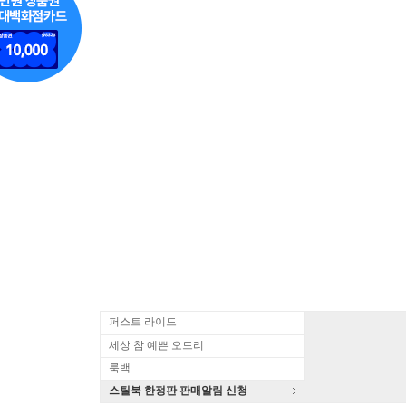
퍼스트 라이드
세상 참 예쁜 오드리
룩백
스틸북 한정판 판매알림 신청