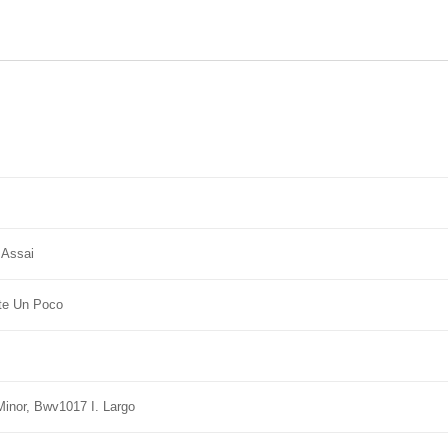
 Assai
nte Un Poco
Minor, Bwv1017 I. Largo