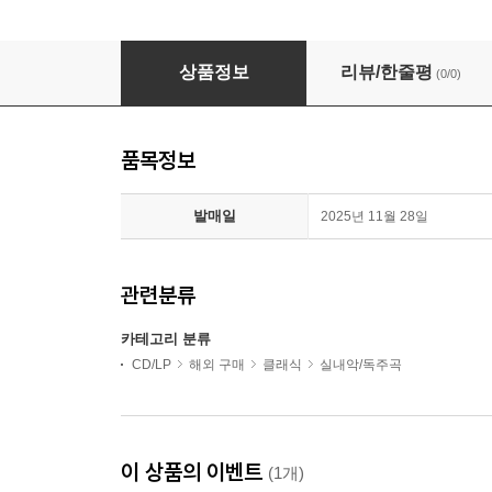
바흐: 바이올린과 하프시코드를 위한 소나타 (Bach: Sonat
상품정보
리뷰/한줄평
(0/0)
품목정보
발매일
2025년 11월 28일
관련분류
카테고리 분류
CD/LP
해외 구매
클래식
실내악/독주곡
이 상품의 이벤트
(1개)