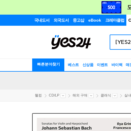
국내도서
외국도서
중고샵
eBook
크레마클럽
C
빠른분야찾기
베스트
신상품
이벤트
바이백
매
웰컴
CD/LP
해외 구매
클래식
실내