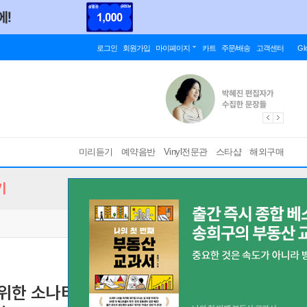
로그인
회원가입
마이페이지
카트
주문/배송
고객센터
Gl
미리듣기
예약음반
Vinyl전문관
스타샵
해외구매
기
나타 (Bach: Sonatas for Violin