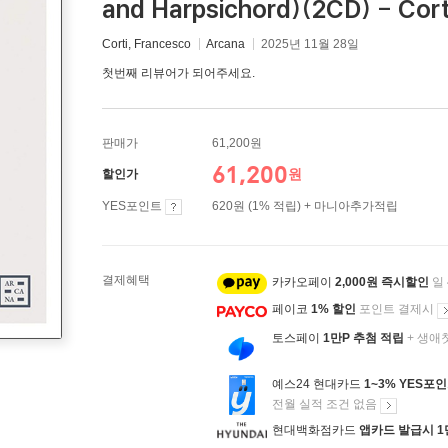
and Harpsichord)(2CD) - Cor
Corti, Francesco
Arcana
2025년 11월 28일
첫번째 리뷰어가 되어주세요.
판매가
61,200원
61,200
원
할인가
YES포인트
620원 (1% 적립) + 마니아추가적립
결제혜택
카카오페이
2,000원 즉시할인
일
페이코
1% 할인
포인트 결제시
토스페이
1만P 추첨 적립
+ 생애
예스24 현대카드
1~3% YES포
전월 실적 조건 없음
현대백화점카드
앱카드 발급시 1