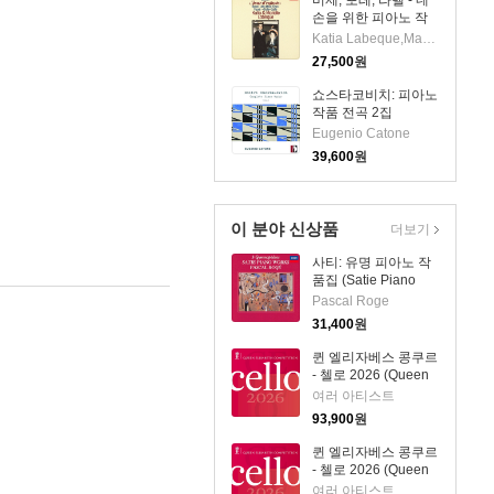
비제, 포레, 라벨 - 네
손을 위한 피아노 작
품집 (Bizet: Jeux
Katia Labeque,Marielle Labeque
D'enfants, Faure:
27,500
원
Dolly Suite, Ravel:
Ma Mere L'oye)
쇼스타코비치: 피아노
(SHM-CD)(일본반) -
작품 전곡 2집
Katia Labeque
(Shostakovich:
Eugenio Catone
Complete Piano
39,600
원
Works, Vol. 2)(CD) -
Eugenio Catone
이 분야 신상품
더보기
사티: 유명 피아노 작
품집 (Satie Piano
Works - 3
Pascal Roge
Gymnopedies)
31,400
원
(SHM-CD)(일본반) -
Pascal Roge
퀸 엘리자베스 콩쿠르
- 첼로 2026 (Queen
Elisabeth
여러 아티스트
Competition: Cello
93,900
원
2026) (4CD) - 여러
아티스트
퀸 엘리자베스 콩쿠르
- 첼로 2026 (Queen
Elisabeth
여러 아티스트