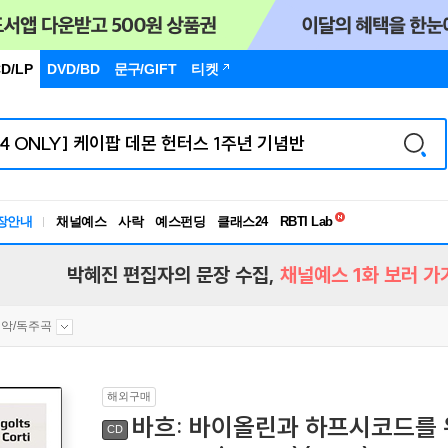
D/LP
DVD/BD
문구
/GIFT
티켓
독서유형검사
장안내
채널예스
사락
예스펀딩
클래스24
RBTI Lab
독서유형검사
박혜진 편집자의 문장 수집,
채널예스 1화 보러 가
악/독주곡
해외구매
바흐: 바이올린과 하프시코드를 위한 소
CD