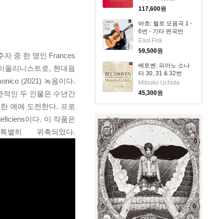
Competition: Cello
117,600
원
2026) (4CD) - 여러
아티스트
바흐: 첼로 모음곡 1 -
6번 - 기타 편곡반
(Bach: Cello Suite
Eliot Fisk
Nos.1 - 6) (2CD) -
59,500
원
중 한 명인 Frances
Eliot Fisk
베토벤: 피아노 소나
닌 바이올리니스트로, 현대음
타 30, 31 & 32번
ico (2021) 녹음이다.
(Beethoven: Piano
Mitsuko Uchida
Sonatas Nos.30, 31
호 보완적인 두 인물은 수년간
45,300
원
& 32)(CD) - Mitsuko
Uchida
한 예에 도전한다. 프로
ficiens이다. 이 작품은
별히 위촉되었다.