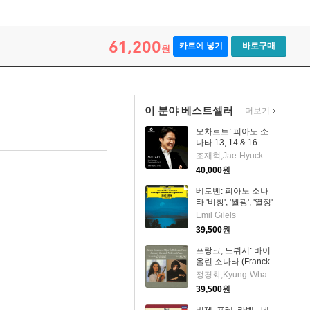
esco
61,200
카트에 넣기
바로구매
원
이 분야 베스트셀러
더보기
모차르트: 피아노 소
나타 13, 14 & 16
(Mozart: Piano
조재혁,Jae-Hyuck Cho
Sonatas Nos.13, 14
40,000
원
& 16)(CD) - 조재혁
(Jae-Hyuck Cho)
베토벤: 피아노 소나
타 '비창', '월광', '열정'
(Beethoven: Piano
Emil Gilels
Sonatas No. 8
39,500
원
'pathetique' , No. 14
'moonlight' & No. 23
프랑크, 드뷔시: 바이
'appassionata')
올린 소나타 (Franck
(UHQCD)(일본반) -
& Debussy: Violin
정경화,Kyung-Wha Chung,Radu Lupu
Emil Gilels
Sonatas) (UHQCD)
39,500
원
(일본반) - 정경화
(Kyung-Wha Chung)