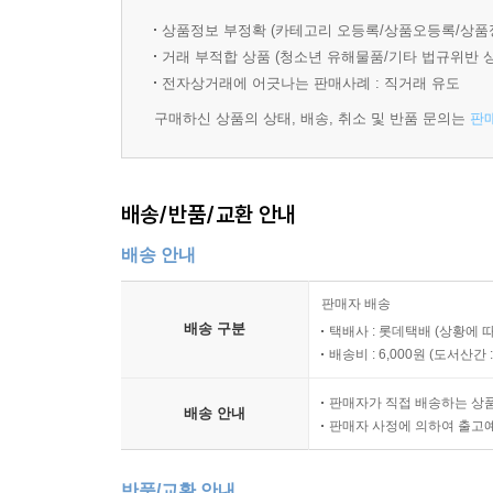
수월하며 매끄러운” 곳을 약속한다는 이 슬로건은 
상품정보 부정확 (카테고리 오등록/상품오등록/상품
묻는다.
거래 부적합 상품 (청소년 유해물품/기타 법규위반 
전자상거래에 어긋나는 판매사례 : 직거래 유도
경험이 멸종된 시대, 인간다움은 가능한가
구매하신 상품의 상태, 배송, 취소 및 반품 문의는
판
: 기기가 대신 요약해준 글, 인공지능이 정리한 문서
기술이 경험을 대신하는 세상이 위협하는 호모 사
배송/반품/교환 안내
《불안 세대》의 저자인 조너선 하이트는 《경험의 멸
만들겠다고 위협하는 지금, 이 책의 메시지는 더
배송 안내
존재하는, 혼란스러운 공간이다. 그러나 저자는 그
판매자 배송
우리는 불편함과 동시에 인간의 조건이 되는 그 현
배송 구분
택배사 : 롯데택배 (상황에 
독서의 종말을, 문서 작성을 인공지능에게 맡기는 
배송비 : 6,000원 (
도서산간 : 
우리가 인간의 영역이라고 불렀던 모든 경험을 기
중대한 질문을 던진다.
판매자가 직접 배송하는 상
배송 안내
판매자 사정에 의하여 출고
이 데이터화된 세계에서 벗어날 수 있을까
: 공동체의 회복과 우리의 선택이 필요한 순간
반품/교환 안내