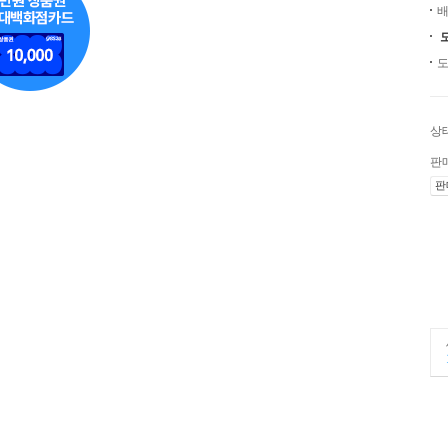
배
도
상
판
판