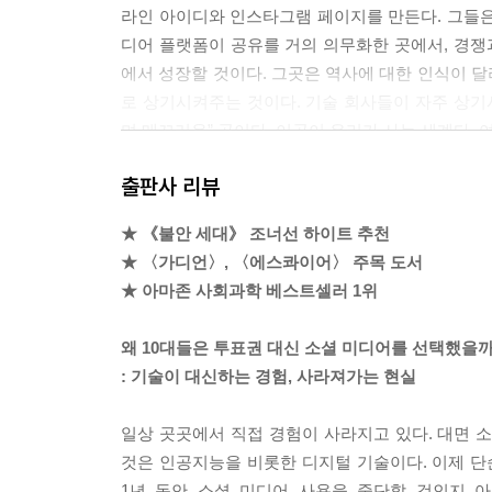
라인 아이디와 인스타그램 페이지를 만든다. 그들은
디어 플랫폼이 공유를 거의 의무화한 곳에서, 경
에서 성장할 것이다. 그곳은 역사에 대한 인식이 달라
로 상기시켜주는 것이다. 기술 회사들이 자주 상
며 매끄러운” 곳이다. 이곳이 우리가 사는 세계다. 
--- p.47
출판사 리뷰
프랑스 철학자 시몬 베유는 말했다. “관심은 가장
★ 《불안 세대》 조너선 하이트 추천
것, 즉 같은 공기를 마시고, 말로 하지 않은 서로의
★ 〈가디언〉, 〈에스콰이어〉 주목 도서
심 요소다. 다른 사람에게 관심을 주려면 그의 물리
★ 아마존 사회과학 베스트셀러 1위
는 없다.
--- p.87
왜 10대들은 투표권 대신 소셜 미디어를 선택했을
: 기술이 대신하는 경험, 사라져가는 현실
몽테뉴는 수세기 전에 이렇게 경고했다. “모든 사람
신의 내면으로 들어가서 자신이 누구인지, 무엇을 
일상 곳곳에서 직접 경험이 사라지고 있다. 대면 소
몽, 발견에 대한 기대가 필요하다. 이것들이 없다면
것은 인공지능을 비롯한 디지털 기술이다. 이제 단
--- p.169
1년 동안 소셜 미디어 사용을 중단할 것인지 