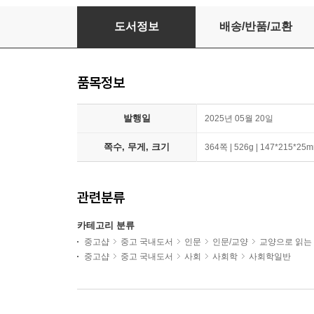
경험의 멸종
도서정보
배송/반품/교환
품목정보
발행일
2025년 05월 20일
쪽수, 무게, 크기
364쪽 | 526g | 147*215*25
관련분류
카테고리 분류
중고샵
중고 국내도서
인문
인문/교양
교양으로 읽는
중고샵
중고 국내도서
사회
사회학
사회학일반