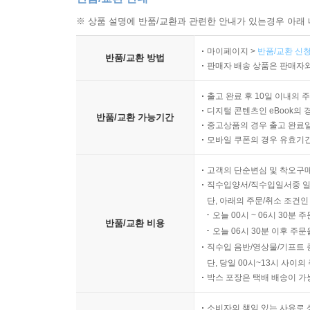
※ 상품 설명에 반품/교환과 관련한 안내가 있는경우 아래 
저자는 이 책에서 ‘우리’라는 집합 명사를 사용한다
사용이 광범위하게 퍼진 현실을 감안했을 때, 다
마이페이지 >
반품/교환 신청
반품/교환 방법
않을 수 없기 때문이다. 우리는 집단적으로 기술의
판매자 배송 상품은 판매자와
기술적 필요 때문에 공적 공간이 낱낱이 분할됨에
출고 완료 후 10일 이내의 
물리적 실제인 공공 영역에서 지켜야 할 규범에 둔
디지털 콘텐츠인 eBook의 
폐해를 지적하는 능력조차 앗아간다. 따라서 무엇보
반품/교환 가능기간
중고상품의 경우 출고 완료일
저항해야 한다. “경험의 멸종은 불가피한 것이 아니다
모바일 쿠폰의 경우 유효기간(
“기술의 파괴적인 영향에 대해 고민하는 사람들
고객의 단순변심 및 착오구
직수입양서/직수입일서중 일
_〈월스트리트 저널〉
단, 아래의 주문/취소 조건인
오늘 00시 ~ 06시 30분 
반품/교환 비용
“흥미롭고 흠잡을 데 없이 연구된 이 책은, 전 
오늘 06시 30분 이후 주문
의지에 인류의 생존이 달려 있음을 깨닫게 한다. 시
직수입 음반/영상물/기프트 
단, 당일 00시~13시 사이
"엄격하게 연구하고 우아하게 풀어낸 《경험의 멸종》
박스 포장은 택배 배송이 가
사실을 강력하게 일깨워준다."_〈에스콰이어〉
소비자의 책임 있는 사유로 