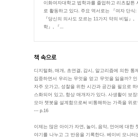
7장 소멸하는 장소, 개인화된 공간
이화여자대학교 법학과를 졸업하고 리츠칼튼 서
로 활동하고 있다. 주요 역서로는 『여자 단식: Fa
장소가 뿌리뽑힌 사회 | 공간의 규칙 | 연결되지 않은
『당신의 의사도 모르는 11가지 약의 비밀』,
학』, 『...
에필로그 이 혼란에 저항하라
감사의 말
주
책 속으로
디지털화, 매개, 초연결, 감시, 알고리즘에 의한 
집중하면서 우리는 무엇을 얻고 무엇을 잃을까? 인
자주 오가고, 성찰을 위한 시간과 공간을 필요로 하
스화되어 있고, 항상 매개자가 있다. 사생활이 보
모아 챗봇을 설계함으로써 비통해하는 가족을 위로할
--- p.16
이제는 많은 아이가 자연, 놀이, 음악, 언어에 대한
야기를 나누고 그 반응을 기록한다. 베이비 모니터