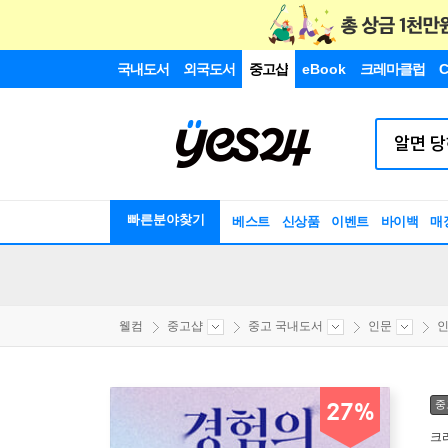
국내도서
외국도서
중고샵
eBook
크레마클럽
C
빠른분야찾기
베스트
신상품
이벤트
바이백
매
웰컴
중고샵
중고 국내도서
인문
인
중
27%
크