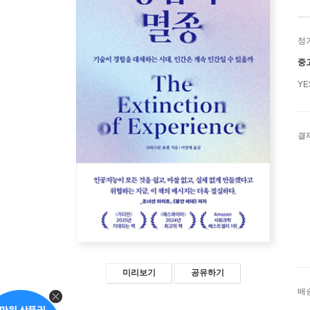
정
중
Y
결
미리보기
공유하기
배