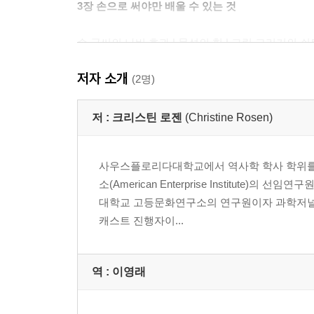
3장 손으로 써야만 배울 수 있는 것
손 글씨의 나비 효과 | 물성의 힘 | 그림 그리기의
저자 소개
4장 기다림과 지루함의 기능
(2명)
디즈니월드에서 배운 줄 서기의 논리 | 성급하게 화가 
저 :
크리스틴 로젠
(Christine Rosen)
5장 감정 길들이기
사우스플로리다대학교에서 역사학 학사 학위를
소(American Enterprise Institut
인간이라는 감정적 존재 | 우리 내부의, 숨겨진, 우리
대학교 고등문화연구소의 연구원이자 과학저널 [
캐스트 진행자이...
6장 기술로 매개된 쾌락
데이터로 축소된 쾌락 | 기록되기 위한 여행과 픽셀화된
역 :
이영래
사진 안에 박제된 경험 | 대체 불가능한 쾌락