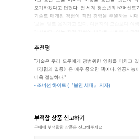
포기하겠다고 답했다. 전 세계 청소년의 53퍼센트
철학자 로버트 노직은 그의 책 《아나키에서 유토
기술로 매개된 경험이 직접 경험을 추월하는 시대
이 끊임없는 쾌락을 제공하는 기계를 만들 수만 있
‘보는’ 일로 옮겨가고 있다. 여행지의 모습보다 여
믿음이었다. 노직은 “우리는 어떤 것을 하는 경험만
게시한다. 이는 직접 경험이 박탈된 사회에서 간
특정한 사람이 되기를 바란다.” 그는 기계에 연결하는
현실을 배우지 않는다. 대신 가상의 체험을 통해서
추천평
--- p.265
이 매끄러운 세계는 우리가 살고 싶은 곳인가
"기술은 우리 모두에게 광범위한 영향을 미치고 있
: 기술과 자본이 만든 ‘안전한 유토피아’
《경험의 멸종》은 매우 중요한 책이다. 인공지능이 
더욱 절실하다.”
기술로 매개된 경험이 직접 경험을 압도하게 된 원인
- 조너선 하이트 (『불안 세대』 저자)
다른 하나는 기술을 설계한 빅테크 기업들의 이익 
않으며, 따라서 자신의 시도가 실패할 가능성이 
가능성이 최소화된, 현실에는 존재하지 않는 유토
대체한다. 체계화되지 않은 현실의 경험보다 균질화
부적합 상품 신고하기
구매에 부적합한 상품은 신고해주세요.
이에 더해, 저자는 우리가 빅테크 기업들이 기술
자신들의 이윤을 추구하기 위해서 기술 사용자들에