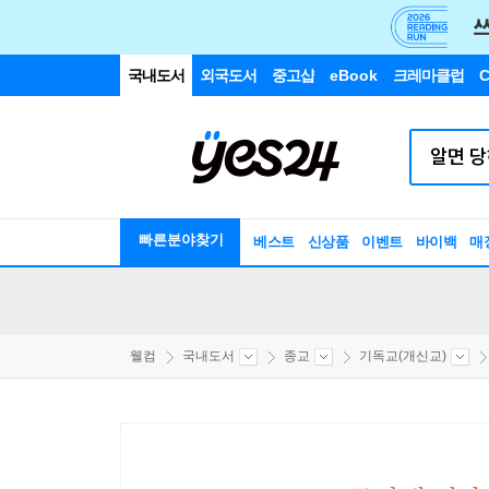
국내도서
외국도서
중고샵
eBook
크레마클럽
C
빠른분야찾기
베스트
신상품
이벤트
바이백
매
웰컴
국내도서
종교
기독교(개신교)