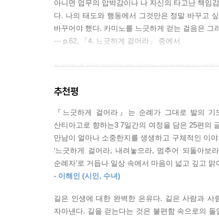
아니면 업무의 압박감이나 나 자신의 타고난 책임감
다. 나의 태도와 행동에서 그것만은 정말 바꾸고 
바꾸어야 했다. 카미노를 느긋하게 걷는 걸음은 그
--- p.62, 「4. 느긋하게 걸어라」 중에서
현재에 주목하지 않을 때 우리는 인생 여정의 방향을
사리 길을 잃는다. 화살표와 가리비껍질 표시는 우
추천평
없이 현재로 돌아오게 해준다. 과거사에 매달리거나
는 중에 벌어지는 일에서 솟아난다. 바로 그 자리에
『느긋하게 걸어라』는 순례가 그대로 발의 기도
할 것에 있지도 않다.
산티아고로 향하는3 7일간의 여정을 담은 25편의 
만남이 얼마나 소중한지를 생생하고 구체적인 이야
카미노 일정이 지속되면서 우리는 계속해서 현재 속
‘느긋하게 걸어라, 내려놓으라, 멈추어 되돌아보라
람이 부드럽게 상대방을 본 궤도로 돌아오게 해주었
순례자’로 거듭나 일상 속에서 마음이 넓고 깊고 맑
러 관심을 기울임으로써 끊임없이 현재로 돌아올 수
- 이해인 (시인, 수녀)
나 불안해질 때마다 “나는 미래에 있지 않고 현재 
--- pp.98-99, 「7. 현재를 살라」 중에서
길은 인생에 대한 완벽한 은유다. 길은 사람과 사
자아낸다. 길을 걷는다는 것은 불편함 속으로의 돌입
반추와 나눔의 날이 계속되면서 질문에 대한 우리의 