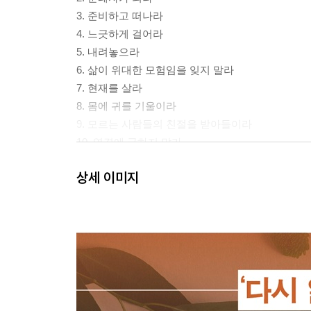
3. 준비하고 떠나라
4. 느긋하게 걸어라
5. 내려놓으라
6. 삶이 위대한 모험임을 잊지 말라
7. 현재를 살라
8. 몸에 귀를 기울이라
9. 모르는 사람들의 친절을 받아들이라
10. 역경에 굴하지 말라
11. 아름다움을 끌어안으라
상세 이미지
12. 노숙자의 처지를 경험하라
13. 부정을 긍정으로 바꾸라
14. 기도의 네트워크를 유지하라
15. 예고 없이 찾아오는 천사를 기대하라
16. 실망을 그냥 두지 말라
17. 고독을 음미하라
18. 유머 감각을 놓치지 말라
19. 길동무 하나님을 신뢰하라