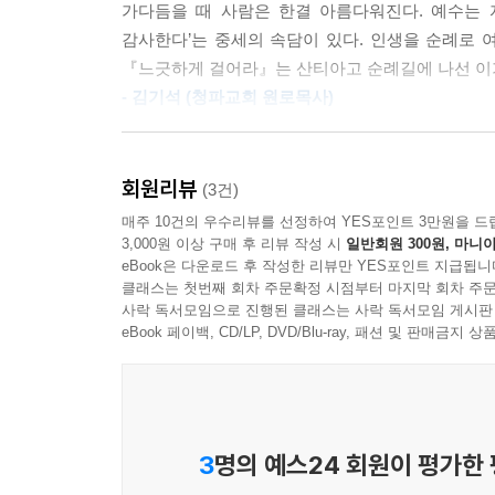
가다듬을 때 사람은 한결 아름다워진다. 예수는 자
찾아낸 교훈의 목록은 갈수록 더 길어졌다. 피니스
감사한다’는 중세의 속담이 있다. 인생을 순례로 
거기서 처음 밝혀지고 이름을 얻었기 때문이다. 카
『느긋하게 걸어라』는 산티아고 순례길에 나선 이가 
했다. 카미노 여정을 되새겨 보지 않았다면 나의 
- 김기석 (청파교회 원로목사)
도움이 될 순례 여정의 많은 교훈이 아마도 분주하게
해 더 많은 것을 배울 수 있다. 과거가 현재의 순
작년 5월, 나는 산티아고 순례를 떠나 8백 킬로미
맞아들지 않는지 보이기 때문이다. 과거에 집착하는 
가야 할 동기가 없었다. 성 야고보의 유해가 묻
회원리뷰
(3건)
보아야 우리는 지난 일에서 배울 수 있고, 그 통찰을
아니었다. 체력도 그 먼 길을 감당하기에는 턱없이 
매주 10건의 우수리뷰를 선정하여 YES포인트 3만원을 드
품고 미래에 들어설 수 있다.
순례자였다. 그러다 결국은 그 순간과 맞닥뜨리고야 
3,000원 이상 구매 후 리뷰 작성 시
일반회원 300원, 마니아
속에서부터 무언가가 복받쳐 올랐고, 터져 나온 울음
eBook은 다운로드 후 작성한 리뷰만 YES포인트 지급됩니
산티아고에 도착한 후에 곧장 자기 나라로 돌아간
클래스는 첫번째 회차 주문확정 시점부터 마지막 회차 주문
순례를 떠나기 전, 수녀님의 순례기가 있다는 말을
사락 독서모임으로 진행된 클래스는 사락 독서모임 게시판
않고 어떻게 그랬는지 나로서는 상상이 가지 않는다
이 책을 읽는다. 한 페이지 한 페이지가 새롭게 다
eBook 페이백, CD/LP, DVD/Blu-ray, 패션 및 판매금
을지 궁금하다. 그들은 일기장을 다시 읽어 보았을
온 것이 아니라 순례자로 살다 가는 것이라고…….
속에도 카미노에서 받은 교훈이 늘 떠나지 않고 남
- 최인아 (최인아책방 대표)
--- pp.299-300, 「25. 멈추어 되돌아보라」 중에서
현대인은 빠른 것을 좋아한다. 그러다 보니 정작 보
살아가지만, 그 길은 영원한 본향을 향한 한 걸음 
3
명의 예스24 회원이 평가한
것은 그 아름다움을 보고 누리는 삶을 의미한다. 순