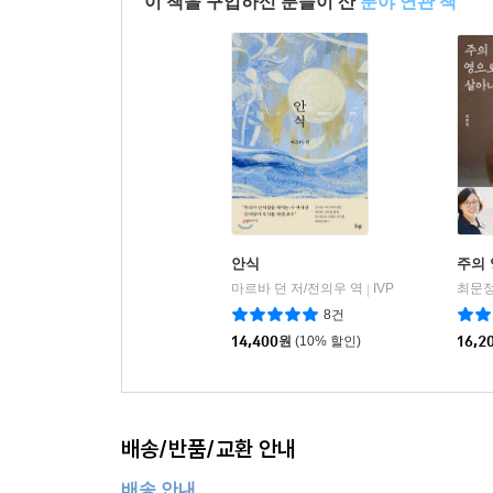
이 책을 구입하신 분들이 산
분야 연관 책
안식
주의
마르바 던 저/전의우 역
IVP
최문정
|
8건
14,400
원
(10% 할인)
16,2
배송/반품/교환 안내
배송 안내