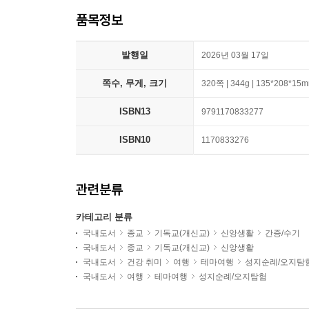
품목정보
발행일
2026년 03월 17일
쪽수, 무게, 크기
320쪽 | 344g | 135*208*15
ISBN13
9791170833277
ISBN10
1170833276
관련분류
카테고리 분류
국내도서
종교
기독교(개신교)
신앙생활
간증/수기
국내도서
종교
기독교(개신교)
신앙생활
국내도서
건강 취미
여행
테마여행
성지순례/오지탐
국내도서
여행
테마여행
성지순례/오지탐험