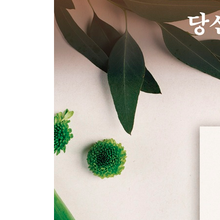
20. 약함을 통해 겸손을 배우라
21. 현재의 우정을 향유하라
22. 짐을 가볍게 하라
23. 함께 가는 길동무와 보조를 맞추라
24. 인류의 웅성거림 속으로 들어가라
25. 멈추어 되돌아보라
카미노 이후
노래
감사의 말
주
순례 및 산티아고 관련 자료