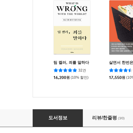
팀 켈러, 죄를 말하다
살면서 한번은
32건
16,200
원
(10% 할인)
17,550
원
(10
느긋하게 걸어라
도서정보
리뷰/한줄평
(3/0)