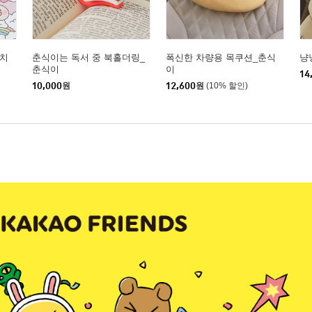
피치
춘식이는 독서 중 북홀더링_
폭신한 차량용 목쿠션_춘식
냥
춘식이
이
14
10,000
원
12,600
원
(10% 할인)