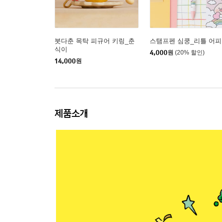
붓다춘 목탁 피규어 키링_춘
스탬프펜 심쿵_리틀 어
식이
4,000
원
(20% 할인)
14,000
원
제품소개