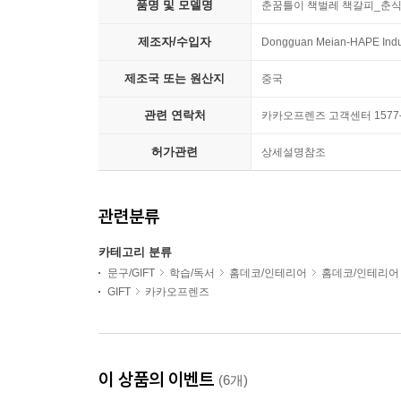
품명 및 모델명
춘꿈틀이 책벌레 책갈피_춘
제조자/수입자
Dongguan Meian-HAPE Indus
제조국 또는 원산지
중국
관련 연락처
카카오프렌즈 고객센터 1577-
허가관련
상세설명참조
관련분류
카테고리 분류
문구/GIFT
학습/독서
홈데코/인테리어
홈데코/인테리어
GIFT
카카오프렌즈
이 상품의 이벤트
(6개)