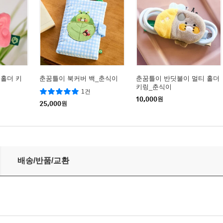
 홀더 키
춘꿈틀이 북커버 백_춘식이
춘꿈틀이 반딧불이 멀티 홀더
키링_춘식이
1건
10,000
원
25,000
원
배송/반품/교환