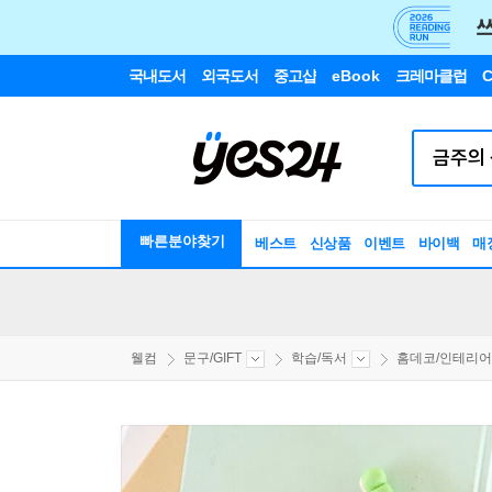
국내도서
외국도서
중고샵
eBook
크레마클럽
C
빠른분야찾기
베스트
신상품
이벤트
바이백
매
웰컴
문구/GIFT
학습/독서
홈데코/인테리어