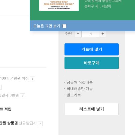
판매중
오늘은 그만 보기
수량
카트에 넣기
바로구매
 400건, 4만원 이상
공급처 직접배송
국내배송만 가능
별도카트
첫결제 3천원
리스트에 넣기
인트 적립
만원 상품권
신규발급시