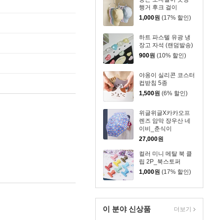
행거 후크 걸이
1,000
원
(17% 할인)
하트 파스텔 유광 냉
장고 자석 (랜덤발송)
900
원
(10% 할인)
야옹이 실리콘 코스터
컵받침 5종
1,500
원
(6% 할인)
위글위글X카카오프
렌즈 암막 장우산 네
이비_춘식이
27,000
원
컬러 미니 메탈 북 클
립 2P_북스토퍼
1,000
원
(17% 할인)
이 분야 신상품
더보기