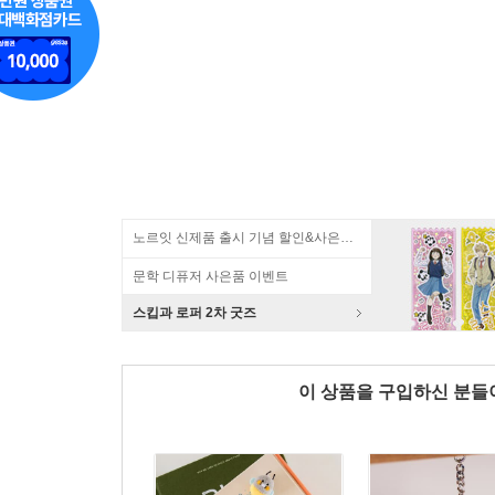
노르잇 신제품 출시 기념 할인&사은품 증정!
문학 디퓨저 사은품 이벤트
스킵과 로퍼 2차 굿즈
이 상품을 구입하신 분