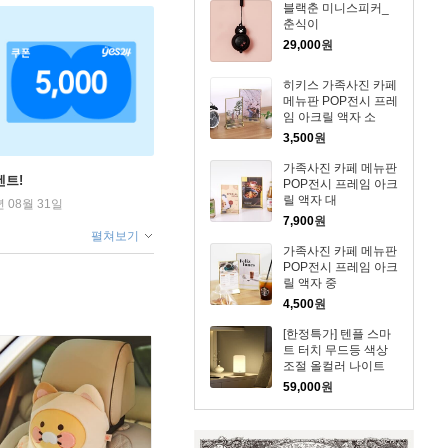
블랙춘 미니스피커_
춘식이
29,000
원
히키스 가족사진 카페
메뉴판 POP전시 프레
임 아크릴 액자 소
3,500
원
가족사진 카페 메뉴판
벤트!
POP전시 프레임 아크
릴 액자 대
년 08월 31일
7,900
원
펼쳐보기
가족사진 카페 메뉴판
POP전시 프레임 아크
릴 액자 중
4,500
원
[한정특가] 텐플 스마
트 터치 무드등 색상
조절 올컬러 나이트
버드 조명 취침등
59,000
원