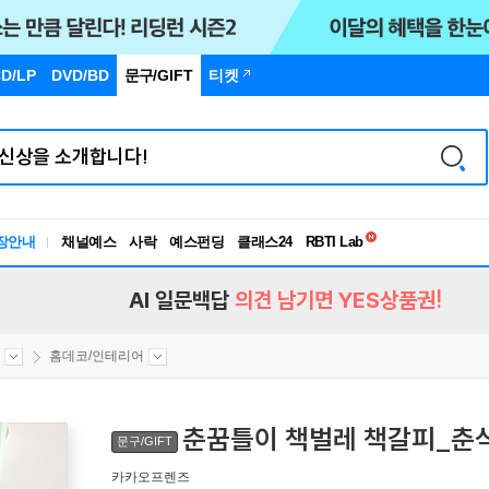
D/LP
DVD/BD
문구
/GIFT
티켓
독서유형검사
RBTI Lab
장안내
채널예스
사락
예스펀딩
클래스24
독서유형검사
AI 일문백답
의견 남기면 YES상품권!
홈데코/인테리어
춘꿈틀이 책벌레 책갈피_춘
문구/GIFT
카카오프렌즈