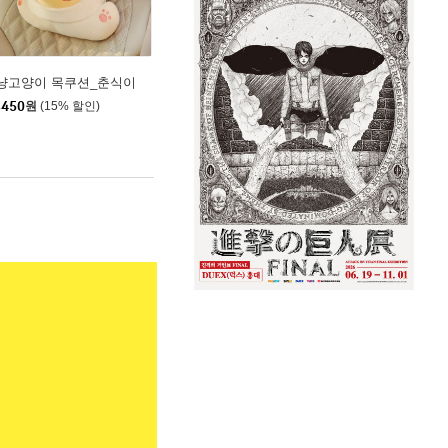
냥고양이 목쿠션_춘식이
,450
원
(15% 할인)