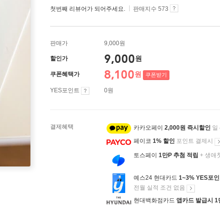
첫번째 리뷰어가 되어주세요.
판매지수 573
판매가
9,000원
9,000
원
할인가
8,100
원
쿠폰혜택가
쿠폰받기
YES포인트
0원
결제혜택
카카오페이
2,000원 즉시할인
일
페이코
1% 할인
포인트 결제시
토스페이
1만P 추첨 적립
+ 생애
예스24 현대카드
1~3% YES포
전월 실적 조건 없음
현대백화점카드
앱카드 발급시 1