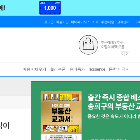
로그인
회원가입
마이페이지
카트
주문/배송
고객센터
Gl
배송비채우기
월간쿠폰
슈퍼특가
re:ssence
문학 디퓨저
식이