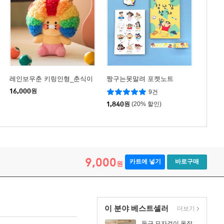
레인보우춘 키링인형_춘식이
짱구는못말려 포켓노트
16,000
원
9건
1,840
원
(20% 할인)
9,000
카트에 넣기
바로구매
원
이 분야 베스트셀러
더보기
둥근 모자걸이 옷장