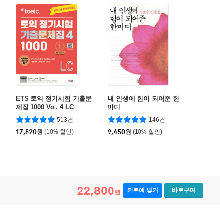
ETS 토익 정기시험 기출문
내 인생에 힘이 되어준 한
제집 1000 Vol. 4 LC
마디
513건
146건
17,820
원
(10% 할인)
9,450
원
(10% 할인)
22,800
카트에 넣기
바로구매
원