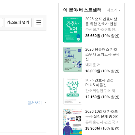
이 분야 베스트셀러
더보기
2026 오직 간호대생
매
리스트에 넣기
을 위한 간호사 면접
주선희,간호취업연구소 공저
25,650
원
(10% 할인)
2026 원큐패스 간호
조무사 모의고사 문제
집
백지운 저
18,000
원
(10% 할인)
2026 간호사 면접
PLUS 이론집
간호취업연구소 저
12,150
원
(10% 할인)
펼쳐보기
2026 10회차 간호조
무사 실전문제 총정리
은하출판사 편집국 저
18,900
원
(10% 할인)