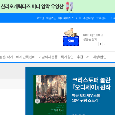
로그인
회원가입
마이페이지
카트
주문/배송
고객센터
Gl
젊은 작가
예사단독판매
이달의사은품
특가할인
추천도서
대량/법인