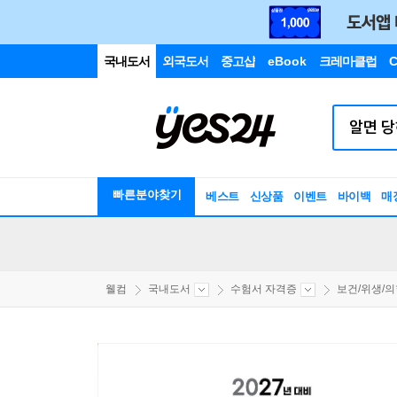
국내도서
외국도서
중고샵
eBook
크레마클럽
C
빠른분야찾기
베스트
신상품
이벤트
바이백
매
웰컴
국내도서
수험서 자격증
보건/위생/