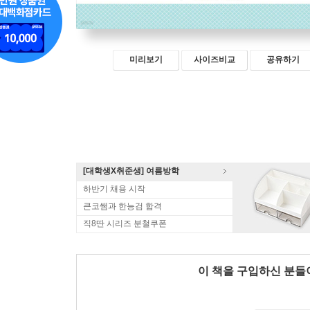
미리보기
사이즈비교
공유하기
[대학생X취준생] 여름방학
하반기 채용 시작
큰코쌤과 한능검 합격
직8딴 시리즈 분철쿠폰
이 책을 구입하신 분