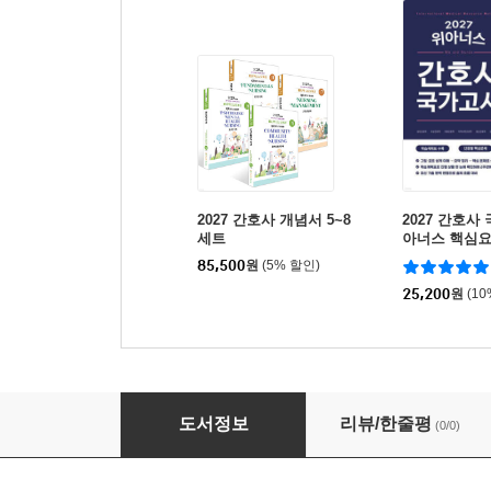
2027 간호사 개념서 5~8
2027 간호사
세트
아너스 핵심
85,500
원
(5% 할인)
25,200
원
(1
2027 간호사 문제집 04.아동
도서정보
리뷰/한줄평
(0/0)