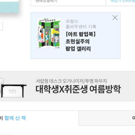
판매요청하기
매입가 3,600
프랑스
퐁피두센터 기획
[아트 팝업북]
초현실주의
팝업 갤러리
들이
함께 산 책