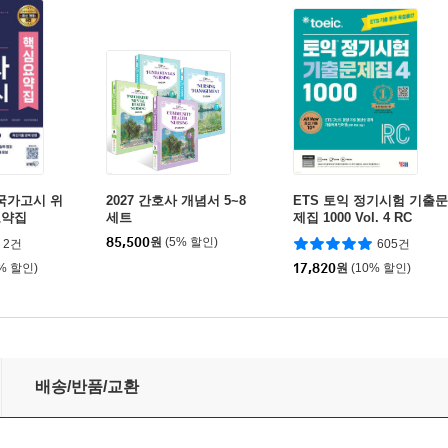
 국가고시 위
2027 간호사 개념서 5~8
ETS 토익 정기시험 기출문
요약집
세트
제집 1000 Vol. 4 RC
85,500
원
(5% 할인)
2건
605건
0% 할인)
17,820
원
(10% 할인)
배송/반품/교환