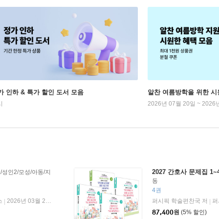
가 인하 & 특가 할인 도서 모음
알찬 여름방학을 위한 시
시
2026년 07월 20일 ~ 2026
2027 간호사 문제집 1~
/성인2/모성/아동/지
동
4권
스
2026년 03월 20일
퍼시픽 학술편찬국 저
퍼
|
|
87,400
원
(5% 할인)