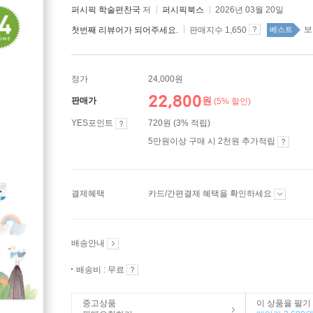
퍼시픽 학술편찬국
저
퍼시픽북스
2026년 03월 20일
보
첫번째 리뷰어가 되어주세요.
판매지수 1,650
베스트
정가
24,000원
22,800
원
판매가
(5% 할인)
YES포인트
720원 (3% 적립)
5만원이상 구매 시 2천원 추가적립
결제혜택
카드/간편결제 혜택을 확인하세요
배송안내
배송비 : 무료
중고상품
이 상품을 팔기