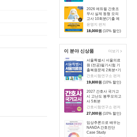
2026 에듀윌 간호조
무사 실제 동형 모의
고사 10회분(기출 예
상문제+무료특강)
윤영지 편저
18,000
원
(10% 할인)
이 분야 신상품
더보기
서울특별시 서울의료
원 (전공)필기시험 기
출복원문제 2회분+기
출유형 모의고사 6회
간호시험연구소 편저
분
19,800
원
(10% 할인)
2027 간호사 국가고
시 고난도 봉투모의고
사 5회분
간호시험연구소 편저
27,000
원
(10% 할인)
임상추론으로 배우는
NANDA 간호진단
Case Study