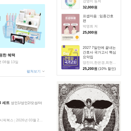
강영미 등저
32,000
원
프셉마음 : 임종간호
편
박명희 저
25,000
원
2027 7일만에 끝내는
간호사 국가고시 핵심
원한 혜택
요약집
년 08월 13일
양진이,한은경,최현주 공편저
25,200
원
(10% 할인)
펼쳐보기
4 세트
성인1/성인2/모성/아
시픽북스
2026년 03월 20일
|