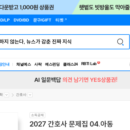
D/LP
DVD/BD
문구
/GIFT
티켓
독서유형검사
RBTI Lab
장안내
채널예스
사락
예스펀딩
클래스24
독서유형검사
AI 일문백답
의견 남기면 YES상품권!
의학
간호사
소득공제
2027 간호사 문제집 04.아동