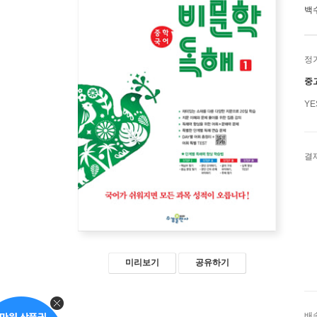
백
정
중
Y
결
미리보기
공유하기
배