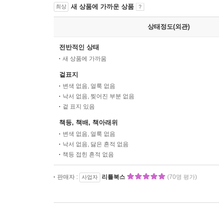
새 상품에 가까운 상품
최상
상태정도(외관)
전반적인 상태
새 상품에 가까움
겉표지
변색 없음, 얼룩 없음
낙서 없음, 찢어진 부분 없음
겉 표지 있음
책등, 책배, 책아래위
변색 없음, 얼룩 없음
낙서 없음, 닳은 흔적 없음
책등 접힌 흔적 없음
판매자 :
리틀북스
(70명 평가)
사업자