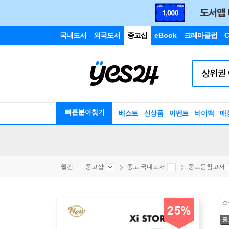
국내도서
외국도서
중고샵
eBook
크레마클럽
C
빠른분야찾기
베스트
신상품
이벤트
바이백
매
웰컴
중고샵
중고 국내도서
중고등참고서
소
25%
중