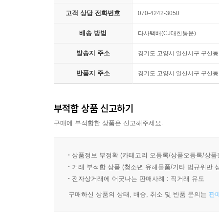
DAY 09 달걀의 출생 기록 [사회] 90
어휘력 향상 TEST + 배경지식
고객 상담 전화번호
070-4242-3050
우주에서 오줌을 싸면? [과학·기술] 94
▶ 어휘력 향상 TEST
배송 방법
타사택배(CJ대한통운)
지문과 문제 속 어휘를 다양한 유형의 문제로 풀어
DAY 10 색을 구분하지 못하는 화가 [과학+예술] 98
▶ 지문과 관련된 [ 배경지식 ]
발송지 주소
경기도 고양시 일산서구 구산동 1
버스 정류장 앞에 빵집이 있는 이유 [사회] 102
지문을 읽으며 학생들이 궁금해 할 법한 내용, 추가
반품지 주소
경기도 고양시 일산서구 구산동 1
DAY 11 우유 대신 두유? [과학+사회] 106
특별 부록 - 어휘 총정리
나, 지금 어떤 감정을 느끼는 것일까? [인문] 110
▶ 어휘 총정리
부적합 상품 신고하기
· 각 DAY별 중학생 필수 어휘들을 총정리했습니다.
DAY 12 그 자리, 비워 두어야 할까? [사회] 114
구매에 부적합한 상품은 신고해주세요.
· 한자어의 경우, 한자의 음과 뜻도 함께 제시했습니
분위기는 글씨로 전하세요. [예술] 118
▶ QR 코드: 어휘 특별 TEST
· 1 DAY 당 1쪽 분량의 TEST로 나의 어휘 실력을
상품정보 부정확 (카테고리 오등록/상품오등록/상품
STEP Ⅳ 실력 향상 TEST
· 수경출판사 누리집(http://www.book-st.kr)
거래 부적합 상품 (청소년 유해물품/기타 법규위반 
전자상거래에 어긋나는 판매사례 : 직거래 유도
DAY 13 문신을 제거하기 어려운 이유 [과학·기술] 1
[해설편] 특징
자존감을 높이는 방법[인문] 126
구매하신 상품의 상태, 배송, 취소 및 반품 문의는
판
1. 해설에 지문 전체와 문제의 전문을 수록하고 선