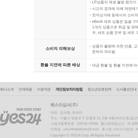
LP상품의 재생 불량 원인이 기
시간의 경과에 의해 재판매가
전자상거래 등에서의 소비자
eBook 세트 상품은 일괄 
1개의 상품으로 취급 및 판매
우, 세트 상품 전부 및 세트
상품의 불량에 의한 반품, 교
소비자 피해보상
준하여 처리됨
환불 지연에 따른 배상
대금 환불 및 환불 지연에 
회사소개
인재채용
이용약관
개인정보처리방침
청소년보호정책
도서홍보안내
대표 : 김석환, 최세라
주소 : 서울시 영등포구 은행로 11, 5층~6층(여의도동,일신
사업자등록번호 : 229-81-37000 통신판매업신고 : 제 200
이메일 : yes24help@yes24.com 호스팅 서비스사업자 :
Copyright ⓒ YES24 Corp. All Rights Reserved.