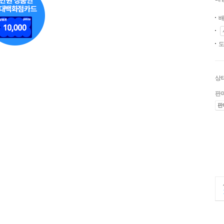
배
도
상
판
판