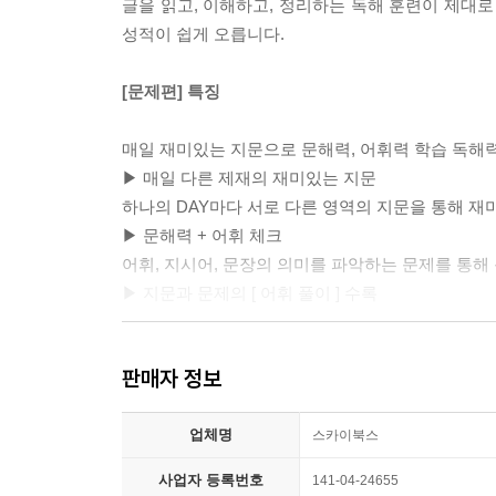
글을 읽고, 이해하고, 정리하는 독해 훈련이 제대로
성적이 쉽게 오릅니다.
DAY 05 갓 태어난 동물들이 귀여운 이유 [과학·기술]
‘노쇼( no - show )’란 무엇인가? [사회] 56
[문제편] 특징
DAY 06 대화형 인공 지능 챗봇 [과학·기술] 60
매일 재미있는 지문으로 문해력, 어휘력 학습 독해
공중전화가 뭔데? [인문] 64
▶ 매일 다른 제재의 재미있는 지문
하나의 DAY마다 서로 다른 영역의 지문을 통해 재
DAY 07 먹어도 살이 찌지 않는 사람들 [과학·기술] 6
▶ 문해력 + 어휘 체크
웹툰에 사용되는 다양한 표현 방식 [예술] 72
어휘, 지시어, 문장의 의미를 파악하는 문제를 통해
▶ 지문과 문제의 [ 어휘 풀이 ] 수록
STEP Ⅲ 글의 구조 파악하기, 주제 찾기(5일)
나만의 과외 선생님 - ‘지문 분석 특강’, ‘문제 풀이 특
DAY 08 공기로 음식을 튀기는 에어프라이어[과학·기
판매자 정보
▶ 지문 분석 특강
+ 지문 분석 특강 81
글의 내용을 빠르고 정확하게 파악하는 방법을 연습
+ 문제 풀이 특강 82
업체명
▶ 문제 풀이 특강
스카이북스
내 마음을 읽는 SNS 광고 [사회] 86
문제를 해결하는 방법과 선택지가 정답과 오답이 되
사업자 등록번호
141-04-24655