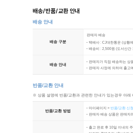
DAY 14 내 생각은 네 생각과 틀려/달라 [인문] 130
2. 각 문단별 내용을 요약하고, 각 문단의 핵심어
도심에 나타난 얼룩말 [사회] 132
배송/반품/교환 안내
하였습니다.
3. 주제 및 문단 간의 관계, 글의 구조도를 제시하
배송 안내
DAY 15 인간은 잠을 자지 않고 살 수 있을까? [과학·
4. ‘왜 정답?’과 ‘왜 오답?’을 통해 정답과 오답
사촌이 땅을 사면 배가 아픈 이유 [인문] 138
판매자 배송
5. 문제 이해를 돕는 다양한 참고 자료를 제시했습니
배송 구분
택배사 : CJ대한통운 (상황에
DAY 16 자율 주행 차량의 운전자는 누구? [과학·기술]
배송비 : 2,500원 (
도서산간 : 
바나나가 미술 작품이라고? [예술] 144
판매자가 직접 배송하는 상
배송 안내
판매자 사정에 의하여 출고
DAY 17 과자 봉지, 버리지 마세요! [사회] 148
백두산이 터진다고? [과학·기술] 150
반품/교환 안내
DAY 18 악보란 무엇인가? [예술] 154
※ 상품 설명에 반품/교환과 관련한 안내가 있는경우 아래 
기업의 컬러 마케팅 [사회] 156
마이페이지 >
반품/교환 신청
반려 식물의 시대 [인문] 158
반품/교환 방법
판매자 배송 상품은 판매자와
DAY 19 탄소 중립 실천하기 [과학·기술] 162
출고 완료 후 10일 이내의 
적금과 예금의 차이 [사회] 164