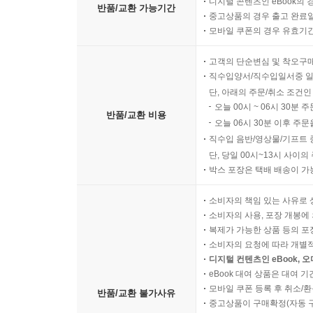
디지털 콘텐츠인 eBook의 
반품/교환 가능기간
약과의 역사 [인문+사회] 166
중고상품의 경우 출고 완료일
모바일 쿠폰의 경우 유효기간(
DAY 20 음악이 우리에게 미치는 영향 [예술+과학] 1
고객의 단순변심 및 착오구
조선 시대 장애인의 삶 [인문+사회] 172
직수입양서/직수입일서중 일
팬슈머와 팬덤 경제학 [사회] 174
단, 아래의 주문/취소 조건인
오늘 00시 ~ 06시 30분 
반품/교환 비용
오늘 06시 30분 이후 주문
직수입 음반/영상물/기프트 
단, 당일 00시~13시 사이
박스 포장은 택배 배송이 가
소비자의 책임 있는 사유로 
소비자의 사용, 포장 개봉에 
복제가 가능한 상품 등의 포장을 
소비자의 요청에 따라 개별
디지털 컨텐츠인 eBook, 
eBook 대여 상품은 대여 기
모바일 쿠폰 등록 후 취소/환
반품/교환 불가사유
중고상품이 구매확정(자동 