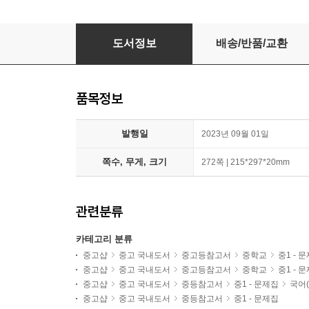
자이스토리 중학 국어 비문학 독해 1
도서정보
배송/반품/교환
품목정보
발행일
2023년 09월 01일
쪽수, 무게, 크기
272쪽 | 215*297*20mm
관련분류
카테고리 분류
중고샵
중고 국내도서
중고등참고서
중학교
중1 - 
중고샵
중고 국내도서
중고등참고서
중학교
중1 - 
중고샵
중고 국내도서
중등참고서
중1 - 문제집
국어(
중고샵
중고 국내도서
중등참고서
중1 - 문제집