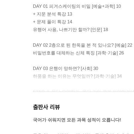
DAY 01 피겨스케이팅의 비밀 [예술+과학] 10
+ 지문 분석 특강 13
+ 문제 풀이 특강 14
유행어 사용, 나쁘기만 할까? [인문] 18
DAY 02 2층으로 된 한옥을 본 적 있나요? [예술] 22
비밀번호를 대체하는 신체 특징 [과학·기술] 26
DAY 03 은행이 망하면? [사회] 30
하품을 하는 이유는 무엇일까? [과학·기술] 34
STEP Ⅱ 문단 요약하기, 문단 간의 관계 파악하기(4
출판사 리뷰
DAY 04 뉴스에도 가짜가 있다? [사회] 40
+ 지문 분석 특강 43
국어가 쉬워지면 모든 과목 성적이 오릅니다!
+ 문제 풀이 특강 44
사람들이 여행을 떠나는 이유 [인문] 48