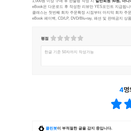
자율신경을 위한 최고의 습관 만들기를 제시한다. 특
1,000원 이상 구매 후 한줄평 작성 시
일반회원 50원, 마니
eBook은 다운로드 후 작성한 리뷰만 YES포인트 지급됩니
클래스는 첫번째 회차 주문확정 시점부터 마지막 회차 주문
eBook 페이백, CD/LP, DVD/Blu-ray, 패션 및 판매금
평점
한글 기준 50자까지 작성가능
4
명
클린봇
이 부적절한 글을 감지 중입니다.