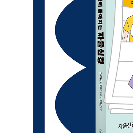
09 너무 철저하게 지키려 애쓰면 오히려 역효과가 
[column] 자율신경 균형을 바로잡는 좋은 습관과 
제4장 자율신경이 눈에 띄게 안정되는 최고의 습관
01 자율신경을 효과적으로 안정시키는 1:2 호흡법
02 피곤하면 피곤할수록 앉아 있지 말고 움직인다
03 스쿼트, 자율신경과 심신에 모두 이롭다
[이것 하나면 온몸 운동 끝!] 입욕 전 가벼운 스쿼트
04 따뜻한 물에 15분 동안 몸을 담근다
05 자기 전에 쓰는 스트레스 가시화 1분 일기
[잠들기 직전 톡톡톡, 편안하게 숙면을 유도하는] 
[자율신경과 장의 균형을 바로잡는 스트레칭 ①] 
[자율신경과 장의 균형을 바로잡는 스트레칭 ②] 장
06 수면의 질을 높이는 취침 전 3시간 활용법
[숙면 꿀팁 ①] 아로마 테라피
[숙면 꿀팁 ②] 음악