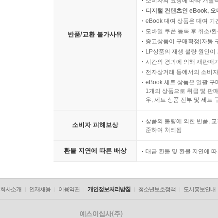
소비자의 요청에 따라 개별
디지털 컨텐츠인 eBook, 
eBook 대여 상품은 대여 기
모바일 쿠폰 등록 후 취소/환
반품/교환 불가사유
중고상품이 구매확정(자동 
LP상품의 재생 불량 원인이 기
시간의 경과에 의해 재판매가
전자상거래 등에서의 소비자
eBook 세트 상품은 일괄 
1개의 상품으로 취급 및 판매
우, 세트 상품 전부 및 세트
상품의 불량에 의한 반품, 교
소비자 피해보상
준하여 처리됨
환불 지연에 따른 배상
대금 환불 및 환불 지연에 
회사소개
인재채용
이용약관
개인정보처리방침
청소년보호정책
도서홍보안내