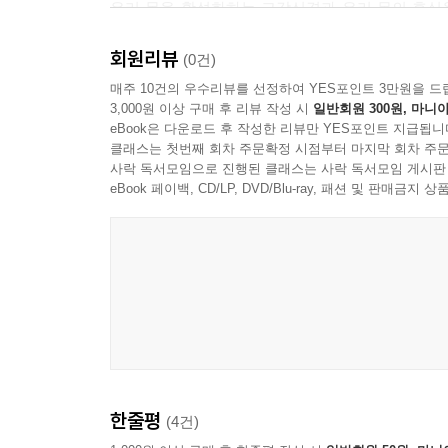
우리 몸을 활성화하는 교감신경과 우리 몸의 휴식
생기면 약을 먹는다고 ‘뚝딱!’ 하고 낫지 않는다.
회원리뷰
(0건)
『1주일 만에 좋아지는 자율신경』은 우리 몸과 
매주 10건의 우수리뷰를 선정하여 YES포인트 3만원을 드
3,000원 이상 구매 후 리뷰 작성 시
일반회원 300원, 마니아
좋은 습관 5가지를 제시한다. 바로 1시간 일찍 일어
eBook은 다운로드 후 작성한 리뷰만 YES포인트 지급됩니
좋은 잠을 위한 태핑 수면이 그것이다. 그 외에도
클래스는 첫번째 회차 주문확정 시점부터 마지막 회차 주문
사락 독서모임으로 진행된 클래스는 사락 독서모임 게시판
단 한 권으로 1주일 만에 해결하는 자율신경 트러블
eBook 페이백, CD/LP, DVD/Blu-ray, 패션 및 판매금
온갖 병원을 다녀도 불편한 증상과 통증이 해결되지
하는 것이다. 만약 아직도 통증의 원인을 찾지 
내용을 구성되어 있다.
먼저 인트로 부분에서는 바로 실천할 수 있는 자
알려준다. 그다음 1장에서는 자율신경이 무엇인지
아침 시간의 중요성을 이야기한다. 햇빛 쬐기, 스
한줄평
(4건)
위한 효과적인 식사법을 다룬다. 아침, 점심, 