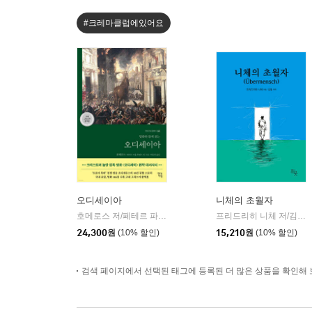
#크레마클럽에있어요
오디세이아
니체의 초월자
호메로스 저/페테르 파울 루벤스 그림/박문재 역
현대지성
프리드리히 니체 저/김철 편역
|
24,300
원
(10% 할인)
15,210
원
(10% 할인)
검색 페이지에서 선택된 태그에 등록된 더 많은 상품을 확인해 