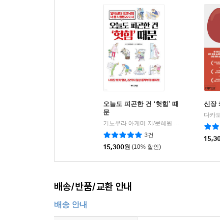
오늘도 피곤한 건 ‘헛힘’ 때
신장
문
다카토
기노무라 아케미 저/문혜원 역
바디앤마인드
|
3건
15,3
15,300
원
(10% 할인)
배송/반품/교환 안내
배송 안내