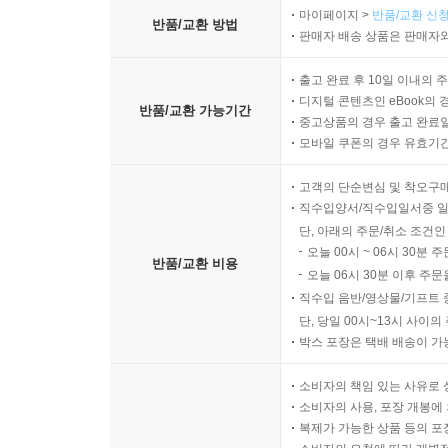
마이페이지 >
반품/교환 신청
반품/교환 방법
판매자 배송 상품은 판매자와
출고 완료 후 10일 이내의 
디지털 콘텐츠인 eBook의 
반품/교환 가능기간
중고상품의 경우 출고 완료일
모바일 쿠폰의 경우 유효기간(
고객의 단순변심 및 착오구
직수입양서/직수입일서중 일
단, 아래의 주문/취소 조건인
오늘 00시 ~ 06시 30분 
반품/교환 비용
오늘 06시 30분 이후 주문
직수입 음반/영상물/기프트 
단, 당일 00시~13시 사이
박스 포장은 택배 배송이 가
소비자의 책임 있는 사유로 
소비자의 사용, 포장 개봉에 
복제가 가능한 상품 등의 포장을 