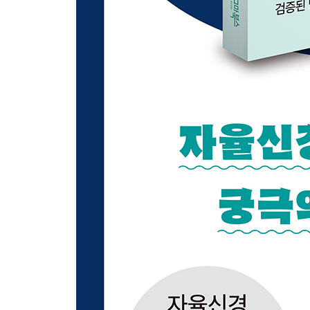
[숙면 꿀팁 ③] 긴장 완화 요법
[숙면 꿀팁 ④] 잠옷
07 미소와 한숨, 느긋한 행동, 그리고 느슨하게 생