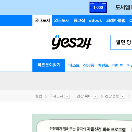
국내도서
외국도서
중고샵
eBook
크레마클럽
C
빠른분야찾기
베스트
신상품
이벤트
바이백
매
웰컴
국내도서
건강 취미
건강정보