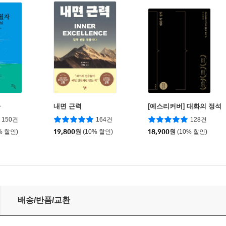
자
내면 근력
[예스리커버] 대화의 정석
150건
164건
128건
% 할인)
19,800
원
(10% 할인)
18,900
원
(10% 할인)
배송/반품/교환