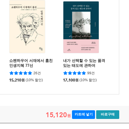
쇼펜하우어 서재에서 훔친
내가 선택할 수 있는 품격
인생지혜 77선
있는 태도에 관하여
26건
99건
15,210
원
(10% 할인)
17,100
원
(10% 할인)
15,120
카트에 넣기
바로구매
원