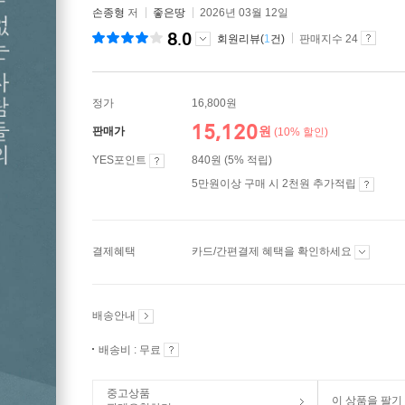
손종형
저
좋은땅
2026년 03월 12일
8.0
회원리뷰(
1
건)
판매지수 24
정가
16,800원
15,120
원
판매가
(10% 할인)
YES포인트
840원 (5% 적립)
5만원이상 구매 시 2천원 추가적립
결제혜택
카드/간편결제 혜택을 확인하세요
배송안내
배송비 : 무료
중고상품
이 상품을 팔기