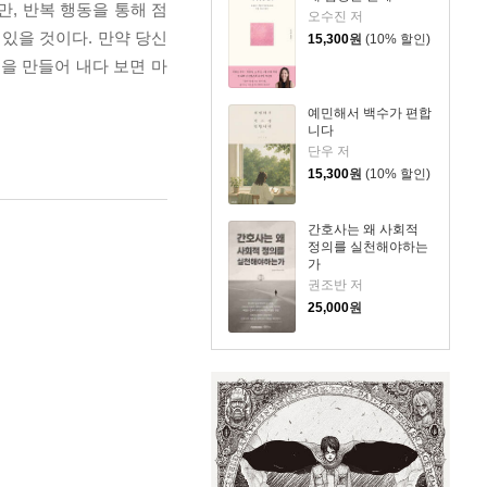
, 반복 행동을 통해 점
오수진 저
 있을 것이다. 만약 당신
15,300
원
(10% 할인)
을 만들어 내다 보면 마
예민해서 백수가 편합
니다
단우 저
15,300
원
(10% 할인)
간호사는 왜 사회적
정의를 실천해야하는
가
권조반 저
25,000
원