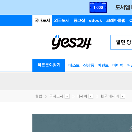
국내도서
외국도서
중고샵
eBook
크레마클럽
C
빠른분야찾기
베스트
신상품
이벤트
바이백
매
웰컴
국내도서
에세이
한국 에세이