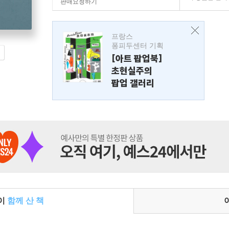
판매요청하기
프랑스
퐁피두센터 기획
[아트 팝업북]
초현실주의
팝업 갤러리
들이
함께 산 책