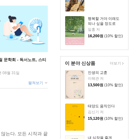
행복할 거야 이래도
되나 싶을 정도로
일홍 저
16,200
원
(10% 할인)
철 문학회 - 독서노트, 스티
이 분야 신상품
더보기
인생의 교훈
년 08월 31일
이해관 저
펼쳐보기
13,500
원
(10% 할인)
태양도 움직인다
김신기 저
15,120
원
(10% 할인)
않는다. 모든 시작과 끝
내 심장을 줄게