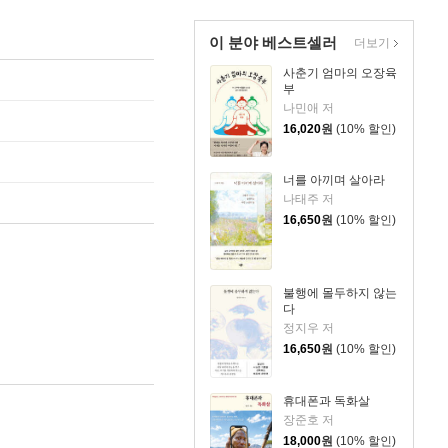
이 분야 베스트셀러
더보기
사춘기 엄마의 오장육
부
나민애 저
16,020
원
(10% 할인)
너를 아끼며 살아라
나태주 저
16,650
원
(10% 할인)
불행에 몰두하지 않는
다
정지우 저
16,650
원
(10% 할인)
휴대폰과 독화살
장준호 저
18,000
원
(10% 할인)