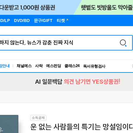
D/LP
DVD/BD
문구
/GIFT
티켓
장안내
채널예스
사락
예스펀딩
클래스24
독서유형검사
RBTI Lab
독서유형검사
AI 일문백답
의견 남기면 YES상품권!
소득공제
운 없는 사람들의 특기는 망설임이