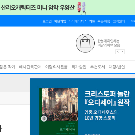
로그인
회원가입
마이페이지
카트
주문/배송
고객센터
Gl
젊은 작가
예사단독판매
이달의사은품
특가할인
추천도서
대량/법인
다