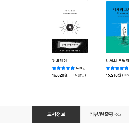
위버멘쉬
니체의 초월
649건
16,020
원
(10% 할인)
15,210
원
(10
운 없는 사람들의 특기는 망설임이다
도서정보
리뷰/한줄평
(0/1)