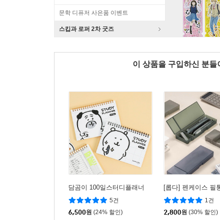
문학 디퓨저 사은품 이벤트
스킵과 로퍼 2차 굿즈
이 상품을 구입하신 분
담곰이 100일스터디플래너
[롭다] 펜케이스 필
5건
1건
6,500
원
(24% 할인)
2,800
원
(30% 할인)