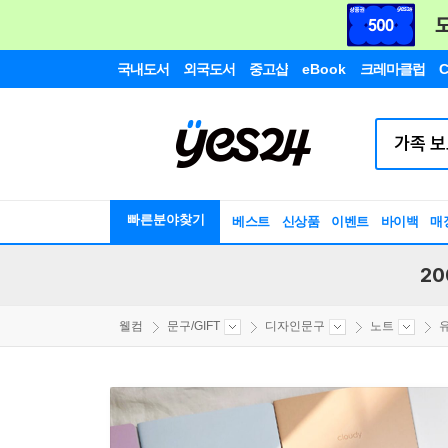
국내도서
외국도서
중고샵
eBook
크레마클럽
C
빠른분야찾기
베스트
신상품
이벤트
바이백
매
20
웰컴
문구/GIFT
디자인문구
노트