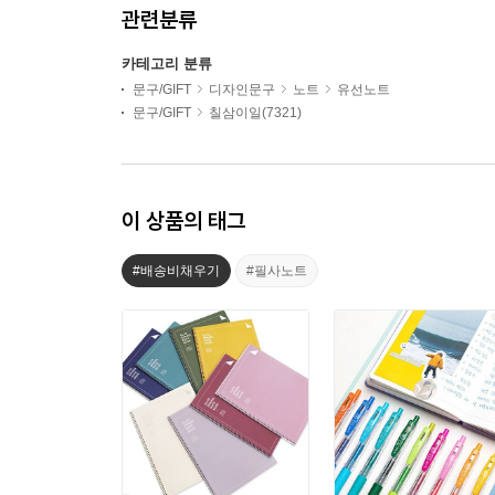
관련분류
카테고리 분류
문구/GIFT
디자인문구
노트
유선노트
문구/GIFT
칠삼이일(7321)
이 상품의 태그
#배송비채우기
#필사노트