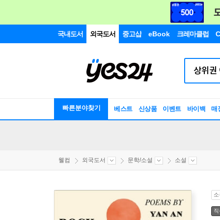
국내도서
외국도서
중고샵
eBook
크레마클럽
C
빠른분야찾기
베스트
신상품
이벤트
바이백
매
웰컴
외국도서
문학/소설
소설
소
직