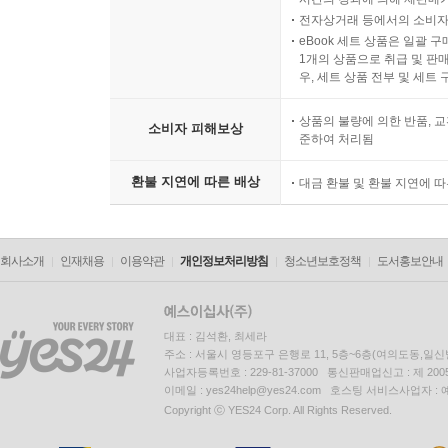
전자상거래 등에서의 소비자
eBook 세트 상품은 일괄 
1개의 상품으로 취급 및 판매
우, 세트 상품 전부 및 세트
상품의 불량에 의한 반품, 교
소비자 피해보상
준하여 처리됨
환불 지연에 따른 배상
대금 환불 및 환불 지연에 
회사소개
인재채용
이용약관
개인정보처리방침
청소년보호정책
도서홍보안내
대표 : 김석환, 최세라
주소 : 서울시 영등포구 은행로 11, 5층~6층(여의도동,일신
사업자등록번호 : 229-81-37000 통신판매업신고 : 제 200
이메일 : yes24help@yes24.com 호스팅 서비스사업자 :
Copyright ⓒ YES24 Corp. All Rights Reserved.