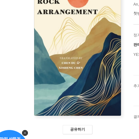
An,
첫
정
판
Y
추
결
공유하기