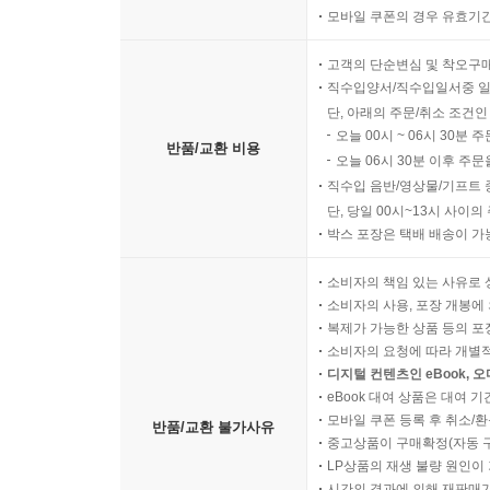
모바일 쿠폰의 경우 유효기간(
고객의 단순변심 및 착오구
직수입양서/직수입일서중 일
단, 아래의 주문/취소 조건인
오늘 00시 ~ 06시 30분 
반품/교환 비용
오늘 06시 30분 이후 주문
직수입 음반/영상물/기프트 
단, 당일 00시~13시 사이
박스 포장은 택배 배송이 가
소비자의 책임 있는 사유로 
소비자의 사용, 포장 개봉에 
복제가 가능한 상품 등의 포장을 
소비자의 요청에 따라 개별
디지털 컨텐츠인 eBook, 
eBook 대여 상품은 대여 기
모바일 쿠폰 등록 후 취소/환
반품/교환 불가사유
중고상품이 구매확정(자동 
LP상품의 재생 불량 원인이 기
시간의 경과에 의해 재판매가