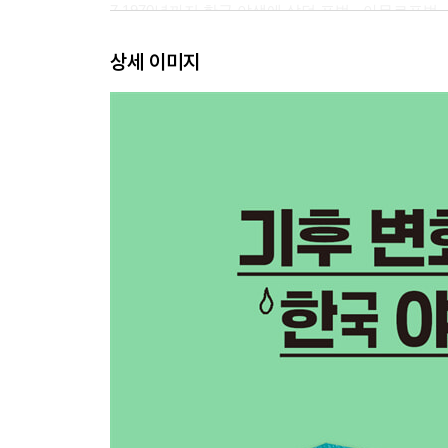
7 1970년까지 한국 야생에 살던 표범 - 아무르표범
★ 아무르표범이 사라진 이유는?
상세 이미지
8 오삼이의 슬픈 모험 이야기 - 반달가슴곰
★ 오삼이는 왜 자꾸 지리산에서 뛰쳐나왔을까?
9 독특한 사향 때문에 불법 포획된 노루 - 사향노루
★ 사향노루가 멸종 위기에 처한 이유는?
10 기름이 필요해 대량으로 포획된 고래 - 향유고래
★ 향유고래를 괴롭히는 바다 환경 문제는 뭘까?