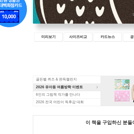
미리보기
사이즈비교
카드뉴스
공
골든벨 퀴즈 & 완독챌린지
2026 유아동 여름방학 이벤트
6인의 그림책 작가를 만나다
2026 전국 어린이 독후감 대회
이 책을 구입하신 분