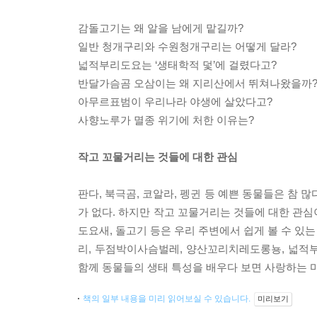
감돌고기는 왜 알을 남에게 맡길까?
일반 청개구리와 수원청개구리는 어떻게 달라?
넓적부리도요는 ‘생태학적 덫’에 걸렸다고?
반달가슴곰 오삼이는 왜 지리산에서 뛰쳐나왔을까
아무르표범이 우리나라 야생에 살았다고?
사향노루가 멸종 위기에 처한 이유는?
작고 꼬물거리는 것들에 대한 관심
판다, 북극곰, 코알라, 펭귄 등 예쁜 동물들은 참 
가 없다. 하지만 작고 꼬물거리는 것들에 대한 관심
도요새, 돌고기 등은 우리 주변에서 쉽게 볼 수 있
리, 두점박이사슴벌레, 양산꼬리치레도롱뇽, 넓적부
함께 동물들의 생태 특성을 배우다 보면 사랑하는 
책의 일부 내용을 미리 읽어보실 수 있습니다.
미리보기