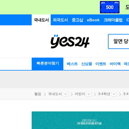
국내도서
외국도서
중고샵
eBook
크레마클럽
C
빠른분야찾기
베스트
신상품
이벤트
바이백
매
웰컴
국내도서
어린이
3-4학년
3-