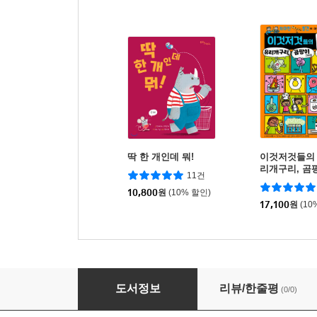
딱 한 개인데 뭐!
이것저것들의 하
리개구리, 곰
11건
NA의 하루
10,800
원
(10% 할인)
17,100
원
(10
밤하늘의 황제 수리부엉이가 고달픈 이유
도서정보
리뷰/한줄평
(0/0)