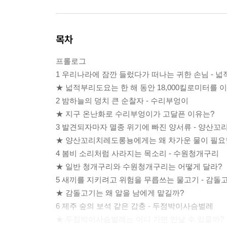
목차
프롤로그
1 우리나라에 잠깐 들렀다가 떠나는 귀한 손님 - 
★ 넓적부리도요는 한 해 동안 18,000킬로미터를 
2 밤하늘의 덩치 큰 순찰자 - 수리부엉이
★ 지구 온난화로 수리부엉이가 고달픈 이유는?
3 발견되자마자 멸종 위기에 빠진 양서류 - 양산
★ 양산꼬리치레도롱뇽에게는 왜 차가운 물이 필요
4 봄비 소리처럼 사라지는 목소리 - 수원청개구리
★ 일반 청개구리와 수원청개구리는 어떻게 달라?
5 새끼를 지키려고 위험을 무릅쓰는 물고기 - 감돌
★ 감돌고기는 왜 알을 남에게 맡길까?
6 제주 숲의 보석 같은 갑충 - 두점박이사슴벌레
★ 두점박이사슴벌레는 어디 가면 만날 수 있을까?