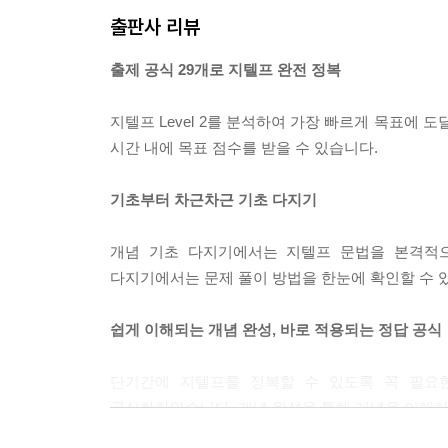
출제 공식 17 동명사 정답 자리: (2) 주어/보어 자리
출판사 리뷰
출제 공식 18 부정사 정답 자리: (1) 목적어 자리, 
출제 공식 29개로 지텔프 완전 정복
출제 공식 19 부정사 정답 자리: (2) 형용사 자리, 
출제 공식 20 부정사 정답 자리: (3) 진주어 자리
지텔프 Level 2를 분석하여 가장 빠르게 목표에 
출제 공식 21 부정사 정답 자리: (4) 진목적어 자리
시간 내에 목표 점수를 받을 수 있습니다.
출제 공식 22 의미에 따라 부정사/동명사를 구별하
출제 공식 23 준동사의 관용적 표현
기초부터 차근차근 기초 다지기
Chapter 5 관계사
개념 기초 다지기에서는 지텔프 문법을 본격적으
다지기에서는 문제 풀이 방법을 한눈에 확인할 수 
출제 공식 24 선행사가 사람인 경우 who/whom/that
출제 공식 25 선행사가 사물/동물인 경우 which/that
쉽게 이해되는 개념 완성, 바로 적용되는 정답 공식
출제 공식 26 선행사가 장소/시간인 경우 관계 부사 wh
출제 공식 27 소유격 관계 대명사 whose
단기간에 지텔프를 정복할 수 있도록 꼭 필요
공식화하였습니다. 개념 완성을 통해 개념을 이해하
Chapter 6 연결어