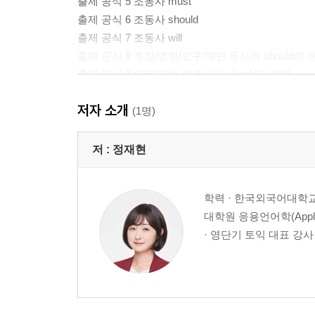
출제 공식 5 조동사 must
출제 공식 6 조동사 should
출제 공식 7 조동사 will
출제 공식 8 주장/명령/요구/제안 동사와 should의 
출제 공식 9 의무/필수 형용사와 should의 생략
저자 소개
Chapter 3 시제
(1명)
출제 공식 10 현재진행 시제
저 :
정재현
출제 공식 11 과거진행 시제
출제 공식 12 미래진행 시제
학력 · 한국외국어대학교
출제 공식 13 현재완료진행 시제
대학원 응용언어학(Applie
출제 공식 14 과거완료진행 시제
· 영단기 토익 대표 강사 
출제 공식 15 미래완료진행 시제
Chapter 4 준동사
출제 공식 16 동명사 정답 자리: (1) 목적어 자리