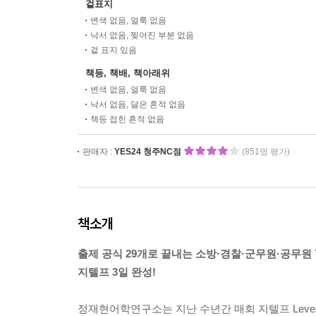
겉표지
변색 없음, 얼룩 없음
낙서 없음, 찢어진 부분 없음
겉 표지 있음
책등, 책배, 책아래위
변색 없음, 얼룩 없음
낙서 없음, 닳은 흔적 없음
책등 접힌 흔적 없음
판매자 :
YES24 청주NC점
(851명 평가)
책소개
출제 공식 29개로 끝내는 소방·경찰·군무원·공무원
지텔프 3일 완성!
정재현어학연구소는 지난 수년간 매회 지텔프 Leve