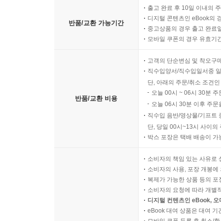
출고 완료 후 10일 이내의 
디지털 콘텐츠인 eBook의 
반품/교환 가능기간
중고상품의 경우 출고 완료일
모바일 쿠폰의 경우 유효기간(
고객의 단순변심 및 착오구
직수입양서/직수입일서중 일
단, 아래의 주문/취소 조건인
오늘 00시 ~ 06시 30분 
반품/교환 비용
오늘 06시 30분 이후 주문
직수입 음반/영상물/기프트 
단, 당일 00시~13시 사이
박스 포장은 택배 배송이 가
소비자의 책임 있는 사유로 
소비자의 사용, 포장 개봉에 
복제가 가능한 상품 등의 포장을 
소비자의 요청에 따라 개별
디지털 컨텐츠인 eBook, 
eBook 대여 상품은 대여 기