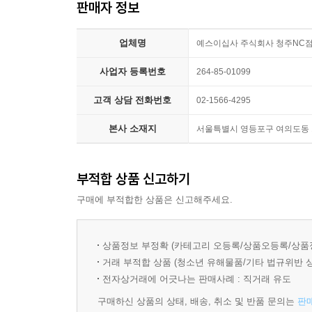
판매자 정보
실전과 동일한 난이도의 실전 문제
출제 공식 28 접속부사
출제 공식 29 부사절 접속사/전치사
업체명
연구진들이 지텔프 최신 출제 경향을 꼼꼼히 분석하
예스이십사 주식회사 청주NC
수 있습니다.
청취
사업자 등록번호
264-85-01099
지텔프 청취 문제의 특징 및 고득점 전략
청취/독해 및 어휘 최단 기간 정복 전략
고객 상담 전화번호
02-1566-4295
독해 및 어휘
본사 소재지
서울특별시 영등포구 여의도동 15
47점 이상을 목표로 하는 수험생들을 위해 최단
지텔프 독해 및 어휘 문제의 특징 및 고득점 전략
담았습니다. 특징과 학습 전략을 익히고 실전 문제
해설집 (책 속의 책)
부적합 상품 신고하기
오답의 이유까지 설명한 친절한 해설집
구매에 부적합한 상품은 신고해주세요.
정확한 해석과 자세한 해설은 기본이고, 문장을
표기했습니다. 또한 문제마다 문제의 핵심 포인트를
상품정보 부정확 (카테고리 오등록/상품오등록/상품
거래 부적합 상품 (청소년 유해물품/기타 법규위반 
전자상거래에 어긋나는 판매사례 : 직거래 유도
구매하신 상품의 상태, 배송, 취소 및 반품 문의는
판