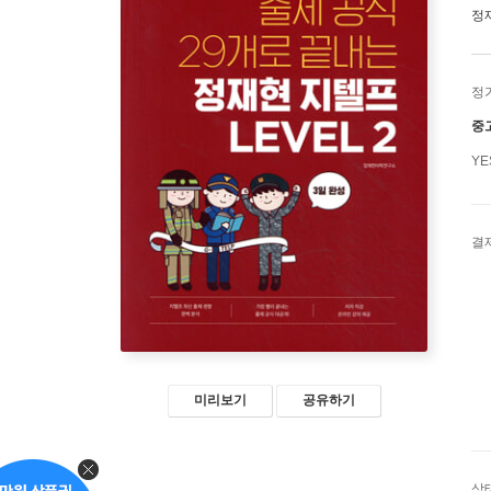
정
정
중
Y
결
미리보기
공유하기
상