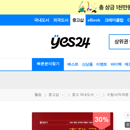
국내도서
외국도서
중고샵
eBook
크레마클럽
C
빠른분야찾기
베스트
신상품
이벤트
바이백
매
웰컴
중고샵
중고 국내도서
수험서/자격증
소
30%
중