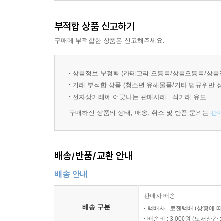
준다. 그림 마다 담겨 있는 일화를 소개하고 꼼꼼하
부적합 상품 신고하기
모네와 순간을 그린 화가들
체험을 통해 인상파 화가들의 기법과 현대 미술의 
구매에 부적합한 상품은 신고해주세요.
모네의 이야기에 인상파 화가들의 이야기가 빠질 수 
상품정보 부정확 (카테고리 오등록/상품오등록/상품
두 사람이 한자리에 모여 함께 그린 작품의 색채
거래 부적합 상품 (청소년 유해물품/기타 법규위반 
마네와 르누아르 작품을 넣어 그들의 끈끈한 관계와
전자상거래에 어긋나는 판매사례 : 직거래 유도
구매하신 상품의 상태, 배송, 취소 및 반품 문의는
판
인상파는 순간의 인상을 색으로 표현하였다. 새로
많은 화가들이 인상파의 영향을 받았다. 대표적인 
작품을 비교하며 인상파와 신인상파의 차이를 이야
배송/반품/교환 안내
부흐홀츠까지 소개하면서 ‘순간을 그린 화가들’ 이
배송 안내
또한 윤곽선이 없이 붓놀림만으로 그림을 그리는 
또렷한 윤곽선이 없어서 사물을 표현할 수 있다는
판매자 배송
물감을 만들어 보고 야외에서 풍경화를 그리는 것
배송 구분
택배사 : 로젠택배 (상황에 
추상화 기법으로 넘어가는 현대 미술의 흐름을 체
배송비 : 3,000원 (
도서산간 : 