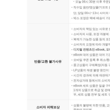
오늘 06시 30분 이후 주문
직수입 음반/영상물/기프트 
단, 당일 00시~13시 사이
박스 포장은 택배 배송이 가
소비자의 책임 있는 사유로 
소비자의 사용, 포장 개봉에 
복제가 가능한 상품 등의 포장을 
소비자의 요청에 따라 개별
디지털 컨텐츠인 eBook, 
eBook 대여 상품은 대여 기
모바일 쿠폰 등록 후 취소/환
반품/교환 불가사유
중고상품이 구매확정(자동 
LP상품의 재생 불량 원인이 기
시간의 경과에 의해 재판매가
전자상거래 등에서의 소비자
eBook 세트 상품은 일괄 
1개의 상품으로 취급 및 판매
우, 세트 상품 전부 및 세트
상품의 불량에 의한 반품, 교
소비자 피해보상
준하여 처리됨