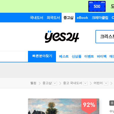
국내도서
외국도서
중고샵
eBook
크레마클럽
C
빠른분야찾기
베스트
신상품
이벤트
바이백
매
웰컴
중고샵
중고 국내도서
어린이
중
92%
수