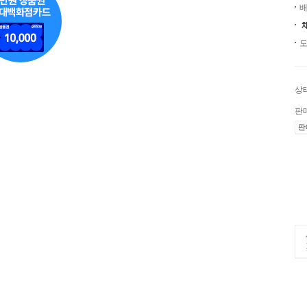
배
도
상
판
판