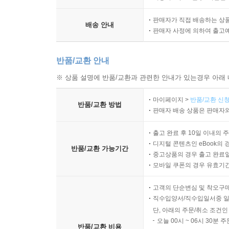
스스로 그려 보게 하여 자연스럽게 인상파 기법을 
판매자가 직접 배송하는 상
배송 안내
판매자 사정에 의하여 출고
새로운 방식으로 배우는 모네와 인상파 화가들의 작
화가들의 삶 속에서 배우는 열정과 도전의 가치
반품/교환 안내
이 책은 마치 미술관에서 큐레이터의 설명을 듣는 듯
※ 상품 설명에 반품/교환과 관련한 안내가 있는경우 아래 
리고 모네에서 인상파 화가, 신인상파 화가, 현대 
마이페이지 >
반품/교환 신청
룬 마네와 르누아르의 대표 작품을 간단하게 소개하
반품/교환 방법
판매자 배송 상품은 판매자와
무엇보다도 어렵게 느껴질 수 있는 ‘인상파’ 개념과
출고 완료 후 10일 이내의 
어려운 설명보다 직접 행동하도록 유도하여 이해의 
디지털 콘텐츠인 eBook의 
반품/교환 가능기간
중고상품의 경우 출고 완료일
화가들이 그랬듯이 ‘그리기’는 어느 것에도 구애받지
모바일 쿠폰의 경우 유효기간(
더불어 작가는 모네의 삶과 예술 정신 속에 담긴 
고객의 단순변심 및 착오구
파 화가들의 열정을 되짚어 주어야 하는 이유가 여기
직수입양서/직수입일서중 일
단, 아래의 주문/취소 조건인
오늘 00시 ~ 06시 30분 
반품/교환 비용