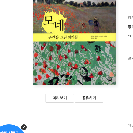
정
중
Y
결
미리보기
공유하기
배