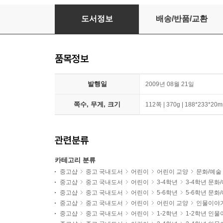
모네 순간을 그린 화가들
도서정보
배송/반품/교환
품목정보
발행일
2009년 08월 21일
쪽수, 무게, 크기
112쪽 | 370g | 188*233*20
관련분류
카테고리 분류
중고샵
중고 국내도서
어린이
어린이 교양
문화/예술
중고샵
중고 국내도서
어린이
3-4학년
3-4학년 문화
중고샵
중고 국내도서
어린이
5-6학년
5-6학년 문화
중고샵
중고 국내도서
어린이
어린이 교양
인물이야
중고샵
중고 국내도서
어린이
1-2학년
1-2학년 인