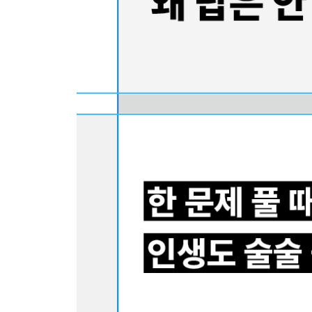
25. 도형의 회전 - 원 안에 있는 정사각형의 면적은?
26. 도형의 회전 - 원 안의 삼각형의 넓이는?
3부 방정식보다는 발상의 영역
27. 비율 - 형제가 가지고 있는 돈은 각각 얼마?
28. 비율 - 공을 떨어뜨린 높이는?
29. 비율 - 가게가 망한 이유는?
30. N진법 - 동전을 환전하면 몇 개?
31. N진법 - 화폐를 환전하려면?
32. 차집합 - 아이는 몇 명? 연필은 몇 자루?
33. 차집합 - 구매한 사과는 몇 개?
34. 돈 - 여러 가지 동전으로 300원을 지불하려면?
35. 돈 - 거스름돈 없이 지불할 수 있는 금액은 몇 가
36. 합분해 - 어떤 카드를 뽑았을까?
37. 합분해 - 원 안에 만들 수 있는 삼각형은 몇 가지
38. 합분해 - 카드에 적힌 숫자의 합은?
39. 약수 - 열려 있는 사물함의 수는?