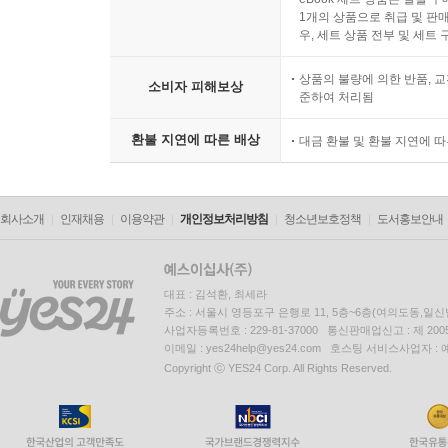
1개의 상품으로 취급 및 판매
우, 세트 상품 전부 및 세트
상품의 불량에 의한 반품, 교
소비자 피해보상
준하여 처리됨
환불 지연에 따른 배상
대금 환불 및 환불 지연에 
회사소개
인재채용
이용약관
개인정보처리방침
청소년보호정책
도서홍보안내
대표 : 김석환, 최세라
주소 : 서울시 영등포구 은행로 11, 5층~6층(여의도동,일신
사업자등록번호 : 229-81-37000 통신판매업신고 : 제 200
이메일 : yes24help@yes24.com 호스팅 서비스사업자 :
Copyright ⓒ YES24 Corp. All Rights Reserved.