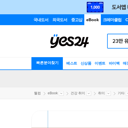
국내도서
외국도서
중고샵
eBook
크레마클럽
C
빠른분야찾기
베스트
신상품
이벤트
바이백
매
웰컴
eBook
건강 취미
취미
기타