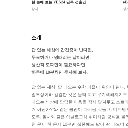
한 눈에 보는 YES24 단독 선출간
e
상시
상
소개
답 없는 세상에 갑갑증이 난다면,
무료하거나 멍때리는 날이라면,
생산적 도파민이 필요하다면,
하루에 10분씩만 투자해 보자.
답 없는 세상, 답 나오는 수학 퍼즐이 위안이 된다
일투성이라 갑갑한 것은 둘째 치고 무기력해지기도 한
나오는 세상에 답답한 마음을 잠시 맡겨두고 스트레스
거 아닌가?”와 같은 불안이 다시금 깃들고, 디지털
도쿠, 필사와 같은 아날로그식 취미처럼 공식을 몰라도
한 문제 한 문제 10분만 집중해도 답이 딱 나오며