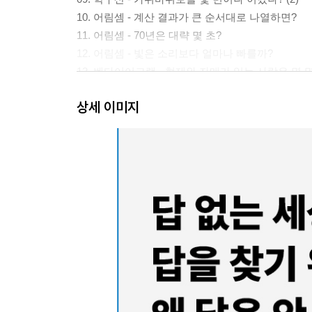
10. 어림셈 - 계산 결과가 큰 순서대로 나열하면?
11. 어림셈 - 70년은 대략 몇 초?
12. 어림셈 - 빛은 소리보다 얼마나 빠를까?
13. 벤다이어그램 - 형제와 자매가 있는 사람은 몇 
상세 이미지
2부 공식 없이도 감각으로 풀 수 있다
14. 성냥개비 퍼즐 - 성냥개비로 만들 수 있는 직사
15. 성냥개비 퍼즐 - 성냥개비로 정삼각형을 만들려
16. 정사각형 개수 - 그림 속 정사각형은 몇 개?
17. 정사각형 개수 - 점을 연결해 만든 정사각형의 
18. 각도 - 삼각형의 내각은 몇 도?
19. 각도 - 원 안에 있는 도형의 각도는?
20. 직각삼각형 - 직각삼각형을 만들려면?
21. 직각삼각형 - 삼각자로 어떤 도형을 만들 수 있
22. 직각삼각형 - 분할된 직각삼각형의 면적은?
23. 삼각수 - 삼각형에 배열된 바둑돌의 수는?
24. 삼각수 - 직사각형을 선으로 자르면?