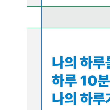
53. 규칙 찾기 - 손가락을 계속 세어보면?
54. 규칙 찾기 - 접힌 부분은 몇 개?
55. 규칙 찾기 - 맥주를 몇 병이나 더 마실 수 있을까
56. 마술 - 누군가가 떠올린 숫자를 맞히는 방법은?
57. 마술 - 누군가의 생일을 맞히는 방법은?
58. 합과 곱의 규칙 - 빈칸에 들어갈 + - × ÷ 는?
59. 합과 곱의 규칙 - 최대가 되는 곱의 값은?
60. 다이어그램 - 두 사람이 엇갈리는 것은 언제?
61. 다이어그램 - 걷는 속도를 그래프로 나타내면?
6부 어느 시대라도 유용한 연산
62. 비율 분수 - 1근의 가격은 얼마일까?
63. 선분 - 지원자는 모두 몇 명?
64. 비율 - 1파운드는 20실링, 비용의 총합은 얼마?
65. 일의 계산 - 남은 일을 세 명이 하면 몇 시간이 
66. 선분 - 세 자매의 나이는 각각 몇 살?
67. 덧셈과 뺄셈 - 육군과 해군의 부상자는 각각 몇 