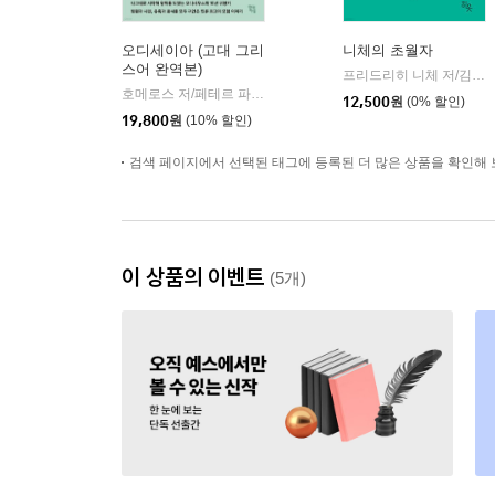
오디세이아 (고대 그리
니체의 초월자
스어 완역본)
프리드리히 니체 저/김철 편역
호메로스 저/페테르 파울 루벤스 그림/박문재 역
현대지성
|
12,500
원
(0% 할인)
19,800
원
(10% 할인)
검색 페이지에서 선택된 태그에 등록된 더 많은 상품을 확인해 
이 상품의 이벤트
(5개)