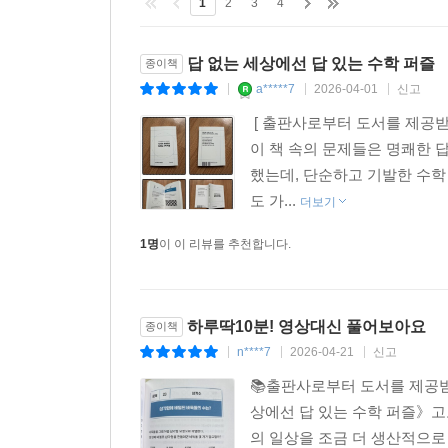
1
2
3
4
답 없는 세상에선 답 있는 수학 퍼즐
종이책
a*****7
2026-04-01
신고
|
|
|
[ 출판사로부터 도서를 제공받
이 책 속의 문제들은 명쾌한 
했는데, 단순하고 기발한 수학
도 가...
더보기
1명
이 이 리뷰를 추천합니다.
하루딱10분! 영상대신 풀어보아요
종이책
n****7
2026-04-21
신고
|
|
|
📚출판사로부터 도서를 제공받
상에선 답 있는 수학 퍼즐》고
의 일상을 조금 더 생산적으로