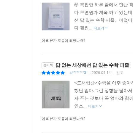
📖 복잡한 하루 끝에서 만난
다 보면뭔가 계속 하고 있는데
선 답 있는 수학 퍼즐』이었어
다 훨씬...
더보기
이 리뷰가 도움이 되었나요?
답 없는 세상에선 답 있는 수학 퍼즐
종이책
s********3
2026-04-14
신고
|
|
|
<도서협찬>수학을 아주 좋아하
했던 엄마.그런 성향을 닮아서
자 푸는 것보다 꼭 엄마와 함께
연스...
더보기
이 리뷰가 도움이 되었나요?