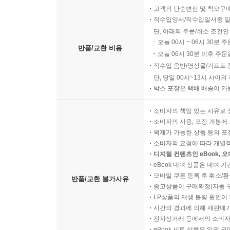
고객의 단순변심 및 착오구
직수입양서/직수입일서중 일
단, 아래의 주문/취소 조건인
오늘 00시 ~ 06시 30분 
반품/교환 비용
오늘 06시 30분 이후 주문
직수입 음반/영상물/기프트 
단, 당일 00시~13시 사이
박스 포장은 택배 배송이 가
소비자의 책임 있는 사유로 
소비자의 사용, 포장 개봉에 
복제가 가능한 상품 등의 포장을 
소비자의 요청에 따라 개별
디지털 컨텐츠인 eBook, 
eBook 대여 상품은 대여 기
모바일 쿠폰 등록 후 취소/환
반품/교환 불가사유
중고상품이 구매확정(자동 
LP상품의 재생 불량 원인이 기
시간의 경과에 의해 재판매가
전자상거래 등에서의 소비자
eBook 세트 상품은 일괄 