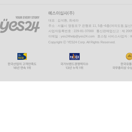
대표 : 김석환, 최세라
주소 : 서울시 영등포구 은행로 11, 5층~6층(여의도동,일신
사업자등록번호 : 229-81-37000 통신판매업신고 : 제 200
이메일 : yes24help@yes24.com 호스팅 서비스사업자 :
Copyright ⓒ YES24 Corp. All Rights Reserved.