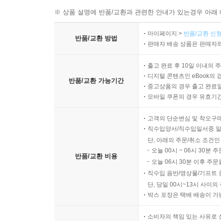
※ 상품 설명에 반품/교환과 관련한 안내가 있는경우 아래 
마이페이지 >
반품/교환 신청
반품/교환 방법
판매자 배송 상품은 판매자와
출고 완료 후 10일 이내의 
디지털 콘텐츠인 eBook의 
반품/교환 가능기간
중고상품의 경우 출고 완료일
모바일 쿠폰의 경우 유효기간(
고객의 단순변심 및 착오구
직수입양서/직수입일서중 일
단, 아래의 주문/취소 조건인
오늘 00시 ~ 06시 30분 
반품/교환 비용
오늘 06시 30분 이후 주문
직수입 음반/영상물/기프트 
단, 당일 00시~13시 사이
박스 포장은 택배 배송이 가
소비자의 책임 있는 사유로 