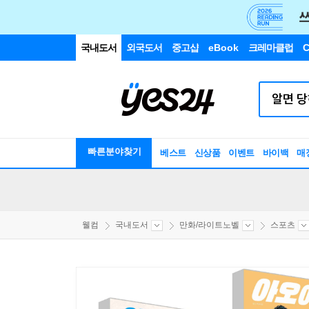
국내도서
외국도서
중고샵
eBook
크레마클럽
C
빠른분야찾기
베스트
신상품
이벤트
바이백
매
웰컴
국내도서
만화/라이트노벨
스포츠