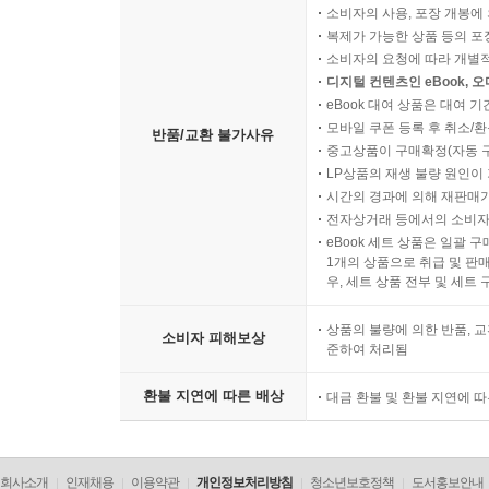
소비자의 사용, 포장 개봉에 
복제가 가능한 상품 등의 포장을 
소비자의 요청에 따라 개별
디지털 컨텐츠인 eBook, 
eBook 대여 상품은 대여 기
모바일 쿠폰 등록 후 취소/환
반품/교환 불가사유
중고상품이 구매확정(자동 
LP상품의 재생 불량 원인이 기
시간의 경과에 의해 재판매가
전자상거래 등에서의 소비자
eBook 세트 상품은 일괄 
1개의 상품으로 취급 및 판매
우, 세트 상품 전부 및 세트
상품의 불량에 의한 반품, 교
소비자 피해보상
준하여 처리됨
환불 지연에 따른 배상
대금 환불 및 환불 지연에 
회사소개
인재채용
이용약관
개인정보처리방침
청소년보호정책
도서홍보안내