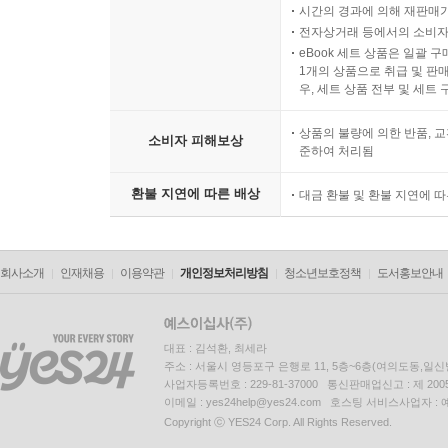
시간의 경과에 의해 재판매가
전자상거래 등에서의 소비자
eBook 세트 상품은 일괄 
1개의 상품으로 취급 및 판매
우, 세트 상품 전부 및 세트
상품의 불량에 의한 반품, 교
소비자 피해보상
준하여 처리됨
환불 지연에 따른 배상
대금 환불 및 환불 지연에 
회사소개
인재채용
이용약관
개인정보처리방침
청소년보호정책
도서홍보안내
대표 : 김석환, 최세라
주소 : 서울시 영등포구 은행로 11, 5층~6층(여의도동,일신
사업자등록번호 : 229-81-37000 통신판매업신고 : 제 200
이메일 : yes24help@yes24.com 호스팅 서비스사업자 :
Copyright ⓒ YES24 Corp. All Rights Reserved.