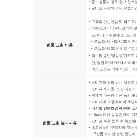
중고상품의 경우 출고 완료일
모바일 쿠폰의 경우 유효기간(
고객의 단순변심 및 착오구
직수입양서/직수입일서중 일
단, 아래의 주문/취소 조건인
오늘 00시 ~ 06시 30분 
반품/교환 비용
오늘 06시 30분 이후 주문
직수입 음반/영상물/기프트 
단, 당일 00시~13시 사이
박스 포장은 택배 배송이 가
소비자의 책임 있는 사유로 
소비자의 사용, 포장 개봉에 
복제가 가능한 상품 등의 포장을 
소비자의 요청에 따라 개별
디지털 컨텐츠인 eBook, 
eBook 대여 상품은 대여 기
모바일 쿠폰 등록 후 취소/환
반품/교환 불가사유
중고상품이 구매확정(자동 
LP상품의 재생 불량 원인이 기