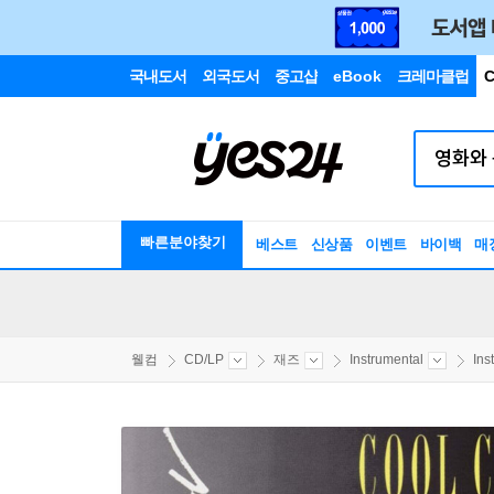
국내도서
외국도서
중고샵
eBook
크레마클럽
C
빠른분야찾기
베스트
신상품
이벤트
바이백
매
웰컴
CD/LP
재즈
Instrumental
Ins