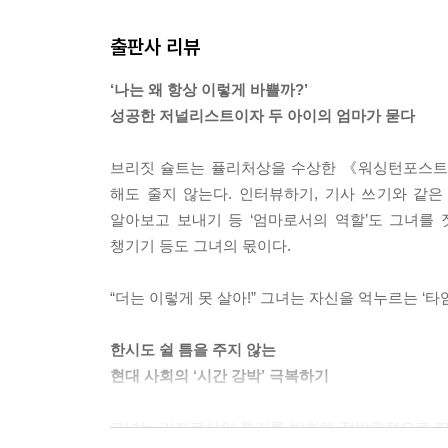
게 메일링할 수 있는 연결망-옮긴이)와 SNS를 이
출판사 리뷰
이런 식이었다.
“그런 엄마를 찾으면 박물관에 보내는 게 좋겠어요. 
‘나는 왜 항상 이렇게 바쁠까?’
를 저지르지 않는 정치인 옆에 세워둡시다.”
성공한 저널리스트이자 두 아이의 엄마가 묻다
어떤 친구는 일주일에 15시간의 여가가 있다고 답
는 아예 여가를 계산해보지도 않았다고 답했다. 다
브리짓 슐트는 퓰리처상을 수상한 《워싱턴포스트》
럼 첩들을 몇 명 데려올 수 있다면 소원이 없겠어. 
해도 줄지 않는다. 인터뷰하기, 기사 쓰기와 같은 
알아보고 보내기 등 ‘엄마로서의 역할’도 그녀를 짓
---「1장. 나는 왜 항상 시간이 부족할까?」중에서
챙기기 등도 그녀의 몫이다.
“그래요? 그렇다면 당신이 생각하는 여가는 어떤 시
“더는 이렇게 못 살아!” 그녀는 자신을 억누르는 ‘
나는 잠시 생각하다 이렇게 대답했다.
“아픈 날이요.”
한시도 쉴 틈을 주지 않는
언젠가 나는 스타벅스에 갔다가 부러운 마음에 다음
현대 사회의 ‘시간 강박’ 극복하기
“여기 앉아서 커피를 마시는 이 사람들은 다 누굴까
그녀는 기자로서의 특기를 발휘해 전방위적으로 뛰어다
---「1장. 나는 왜 항상 시간이 부족할까?」중에서