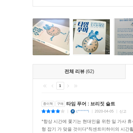
“우리의 삶은 왜 항상 바쁠까? ‘여가’는 다 어
---「6장. 보육제도, 이념 싸움의 희생양이 되다」
찾아보기 시작한다. 그녀의 문체는 유쾌하고, 그녀
윌리엄 파워스, 《속도에서 깊이로》 저자
할 수 없이 라프킨은 지자체의 사회복지과에 연락을
런히 전화를 걸었지만 10곳 중 9곳은 연결조차 되
“모든 부모, 누군가를 돌보는 이, 항상 바빠서 어
것이다. 두 친구가 17년 동안 아이 보는 일을 했고
통찰은 현대인의 ‘사는 방식’과 ‘일하는 방식’에 
5주 뒤 캠든은 숨을 거뒀다. 경찰은 사망 원인을 
처방전이다.”
도 전과가 있었다는 사실을 알았다. 내가 라프킨을 
_안네-마리 슬로터, 신미국재단 이사장 겸 최고경
장에는 야광별이 장식된 아기 방은 아직도 그대로 
뜩 들어 있었다.
전체 리뷰
(62)
“이건 바보 같은 짓이죠. 그래도 도저히 버릴 수가
을 읽어주면서 시간을 보내곤 한다. “우린 몰랐어요
1
---「6장. 보육제도, 이념 싸움의 희생양이 되다」
타임 푸어 : 브리짓 슐트
종이책
구매
c*******l
2020-04-05
신고
|
|
|
둘만 있었을 때 우리 부부는 집안일을 꽤 공평하게
*항상 시간에 쫓기는 현대인을 위한 일 가사 
추를 바로잡으려고 노력했지만(주로 내가 폭발한 뒤에
형 잡기 가 맞을 것이다*칙센트미하이의 시간활
끼를 잡겠다는 다짐은 까맣게 잊어버리고 어느새 내가