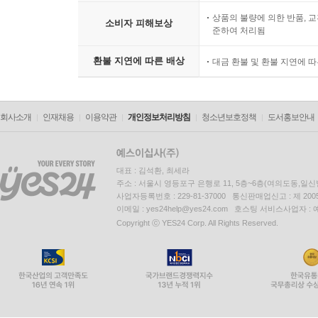
상품의 불량에 의한 반품, 교
소비자 피해보상
준하여 처리됨
환불 지연에 따른 배상
대금 환불 및 환불 지연에 
회사소개
인재채용
이용약관
개인정보처리방침
청소년보호정책
도서홍보안내
대표 : 김석환, 최세라
주소 : 서울시 영등포구 은행로 11, 5층~6층(여의도동,일신
사업자등록번호 : 229-81-37000 통신판매업신고 : 제 200
이메일 : yes24help@yes24.com 호스팅 서비스사업자 :
Copyright ⓒ YES24 Corp. All Rights Reserved.