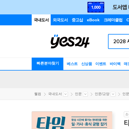
국내도서
외국도서
중고샵
eBook
크레마클럽
C
빠른분야찾기
베스트
신상품
이벤트
바이백
매
웰컴
국내도서
인문
인문/교양
인
소