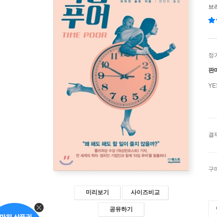
브
정
판
Y
결
구
미리보기
사이즈비교
공유하기