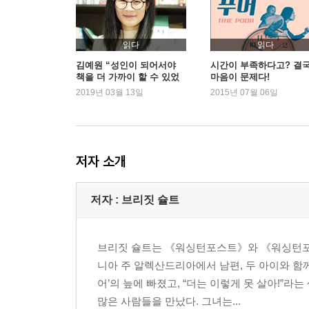
* 타임 푸어 벗어나기 : 아이에게 무엇을 가르쳐야 
IV. 놀이 : ‘나 자신’을 찾는 법
읽다
읽다
11. 덴마크 사람들이 가르쳐주는 것
김예원 “성인이 되어서야
시간이 부족하다고? 결
책을 더 가까이 할 수 있었
마음이 문제다!
12. 여가가 당신을 구한다
다”
2019년 03월 13일
2015년 07월 06일
* 타임 푸어 벗어나기 : 휴가를 ‘제대로’ 즐기자
V. 삶의 균형을 잡다
13. 시간의 주인이 되기 위해
저자 소개
* 타임 푸어 벗어나기 : 시간 시야란 무엇인가
14. 조금씩 천천히…
저자 : 브리짓 슐트
부록: 무엇부터 시작해야 할까
주註
브리짓 슐트는 《워싱턴포스트》와 《워싱턴포
니아 주 알렉산드리아에서 남편, 두 아이와 함께
어’의 늪에 빠졌고, “더는 이렇게 못 살아!”
많은 사람들을 만났다. 그녀는...