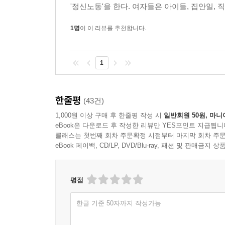
'정신노동'을 한다. 여자들은 아이들, 집안일, 직
슷했다. “당신이 무슨 라이언킹(사자는 온종일 게으
는 동안 나는 기름때가 잔뜩 낀 오븐 후드를 박박 
1명
이 이 리뷰를 추천합니다.
그렇게 빈둥거릴 수 있는 거야?” 남편은 내 눈높이
타고 있는데도 싱크대에 더러운 접시가 있는 걸 못 
1
만 살아.”
---「8장. 여자, 울음을 터뜨리다」중에서
한줄평
(43건)
1,000원 이상 구매 후 한줄평 작성 시
일반회원 50원, 마니
‘이상적인 엄마’라는 고정관념에 용감하게 도전하는
eBook은 다운로드 후 작성한 리뷰만 YES포인트 지급됩니
감정이라는 전쟁터에서 싸움을 벌인다.
클래스는 첫번째 회차 주문확정 시점부터 마지막 회차 주문
일하는 엄마들이 자기 아이를 방치하는 이기적인 
eBook 페이백, CD/LP, DVD/Blu-ray, 패션 및 판매금
다. 전업주부 엄마들은 일하는 엄마들보다 나은 엄
띄지도 않고 응당한 감사를 받지도 못한다.
평점
일하는 엄마들과 전업주부 엄마들은 모두 서로를 이
회의 정신분열증에 가까운 양가감정에 의해 난도질을
한글 기준 50자까지 작성가능
캐스린 매스터슨Kathryn Masterson은 이 상
Paper》에 실었다. 기사는 ‘DC 어반맘스DC U