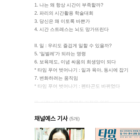
1. 나는 왜 항상 시간이 부족할까?
2. 파리의 시간활용 학술대회
3. 당신은 왜 이토록 바쁜가
4. 시간 스트레스는 뇌도 망가뜨린다
II. 일 : 우리도 즐겁게 일할 수 있을까?
5. ‘일벌레’가 되라는 명령
6. 보육제도, 이념 싸움의 희생양이 되다
* 타임 푸어 벗어나기 : 일과 육아, 동시에 잡기
7. 변화하려는 움직임
* 타임 푸어 벗어나기 : 펜타곤도 바뀌었다
III. 사랑 : 모두가 행복한 가정을 위해
8. 여자, 울음을 터뜨리다
채널예스 기사
9. ‘좋은 엄마’ 콤플렉스
(5개)
* 타임 푸어 벗어나기 : 모성의 굴레에서 탈출하기
10. 아빠의 변신은 무죄