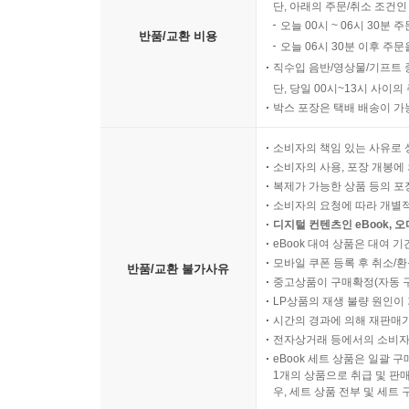
단, 아래의 주문/취소 조건인
오늘 00시 ~ 06시 30분 
반품/교환 비용
오늘 06시 30분 이후 주문
직수입 음반/영상물/기프트 
단, 당일 00시~13시 사이
박스 포장은 택배 배송이 가
소비자의 책임 있는 사유로 
소비자의 사용, 포장 개봉에 
복제가 가능한 상품 등의 포장을 
소비자의 요청에 따라 개별
디지털 컨텐츠인 eBook, 
eBook 대여 상품은 대여 기
모바일 쿠폰 등록 후 취소/환
반품/교환 불가사유
중고상품이 구매확정(자동 
LP상품의 재생 불량 원인이 기
시간의 경과에 의해 재판매가
전자상거래 등에서의 소비자
eBook 세트 상품은 일괄 
1개의 상품으로 취급 및 판매
우, 세트 상품 전부 및 세트