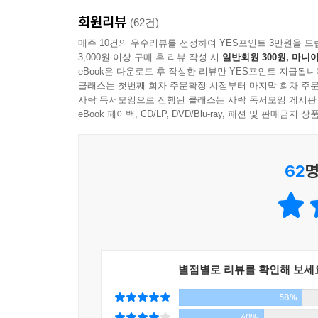
살펴본다. ‘시간’을 연구하는 사회학자를 인터
회원리뷰
듣는다.
(62건)
사람들은 바쁘게 살아야 한다는, 아니면 적어도 바쁘
그녀는 프랑스 파리에서 ‘시간활용 학술대회’가 열
매주 10건의 우수리뷰를 선정하여 YES포인트 3만원을 드
한다며 바쁨을 자랑하는 것처럼 보였다. 그들은 한
3,000원 이상 구매 후 리뷰 작성 시
일반회원 300원, 마니아
세계적인 현상임을 확인한다. 그리고 미국의 대
바쁜지 경쟁하고 있어요. 자신의 지위를 과시하는 거
eBook은 다운로드 후 작성한 리뷰만 YES포인트 지급됩니
인류학자를 만나 ‘정치’와 ‘이념’이 우리의 삶을 어
다들 ‘당신보다 내가 더 바쁘다’고 자랑해요. 자신
클래스는 첫번째 회차 주문확정 시점부터 마지막 회차 주문
사이의 균형을 꾀하는 기업인과 사회 운동가를 만나고
사락 독서모임으로 진행된 클래스는 사락 독서모임 게시판
사회학자 에드슨 로드리게즈Edson Rodrigue
기나긴 탐구 끝에 브리짓 슐트는 ‘타임 푸어’가 개인
eBook 페이백, CD/LP, DVD/Blu-ray, 패션 및 판매금
고 명령한다. 그리고 사람에게는 사회적 기대에 순응
죄책감과 양가감정(‘직장일과 집안일, 둘 다 실패했어
로드리게즈의 설명을 들어보자. “우리 사회에서 속
게 움직인다면 그 사람은 성공한 겁니다. 뭔가를 성
62
명
시간의 주인이 되어
서 우리의 삶을 정당화합니다. 사회적 기대를 따르
마음껏 일하고, 사랑하고, 놀아라!
여깁니다.”
브리짓 슐트는 ‘해결책’에 대해서도 모색한다. 첫째
---「3장. 당신은 왜 이토록 바쁜가」중에서
삶에서 여러 가지 방법을 활용해 변화를 꾀하는 
집안일을 가정의 구성원들이 합리적으로 분배한다
에밀리 앤셀Emily Ansell은 좁은 사무실로 나를
별점별로 리뷰를 확인해 보세
‘무엇부터 시작해야 할까’에 잘 정리돼 있다.
란 물방울 하나를 손가락으로 가리켰다. 사진의 검은
58%
었다. 앤셀의 설명에 따르면 그 노란 물방울은 전
《타임 푸어》는 출간 즉시 많은 사람의 공감과
40%