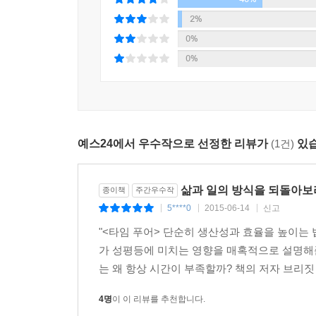
다 크고 복잡하다. 간단히 말해서 전전두엽은 사람을
우리의 삶을 조각조각 찢어 놓았음을 보여주고 그 찢
2%
때, 마음이 급하고 무언가에 쫓길 때 그 노란 물방
대한 힌트를 주는 책이다.
0%
0%
---「4장. 시간 스트레스는 뇌도 망가뜨린다」중에
추천사
1971년 12월 9일 닉슨 대통령은 보편적 아동보육
사라졌습니다.” 미국에 보편적 보육 제도를 만든다는
“《타임 푸어》는 단순히 생산성과 효율을 높이는 법
뷰캐넌은 자기 잔에 담긴 커피를 휘저었다.
예스24에서 우수작으로 선정한 리뷰가
(1건)
있습
성평등에 미치는 영향을 매혹적으로 설명해준다. 시
“그럼 의원님이 거부권을 지지했던 건 전업주부 엄
저자
“나는 전통적인 가족을 보호하려고 했던 거요.” 뷰
“그래서 성공하셨나요?”
삶과 일의 방식을 되돌아보
종이책
주간우수작
“불꽃 튀는 현장에서 날아온 탁월한 보도문이다. 
나의 물음에 뷰캐넌은 씁쓸한 웃음을 터뜨렸다. “전
5****0
2015-06-14
신고
|
|
|
생활을 자연스럽게 융합시킨다. 저자 자신이 일과
나는 슬슬 짜증이 나기 시작했다. “다르게 볼 수도 
"<타임 푸어> 단순히 생산성과 효율을 높이는 법
에런라이크, 《긍정의 배신》 저자
족이라고는 생각지 않거든요.”
가 성평등에 미치는 영향을 매혹적으로 설명해준
자리에서 일어나면서 나는 뷰캐넌에게 그와 셸리가
는 왜 항상 시간이 부족할까? 책의 저자 브리짓
“브리짓 슐트는 꼼꼼한 자료조사를 바탕으로 글을 
다.
적절하다.” _앨리 러셀 혹실드, 《감정노동》 저자
“우리에겐 아이가 없었소.”
4명
이 이 리뷰를 추천합니다.