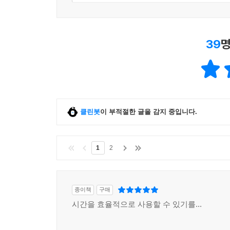
들은 유모차를 두고 전투를 벌이고 있었다. “부가부B
그라코Graco는 저소득층이 애용하는 제품이에요.” 
‘고학력’이며 누비재킷을 즐겨 입고 타호Tahoe(
39
명
를 쓴다고 스스로 밝힌 조지타운의 한 엄마는 자제력
“여러분이 모두 나를 비난해도 상관하지 않을 거예요
그러자 엄마들은 서로를 공격하기 시작했다. 19페이
를 멋대로 추측했다. 모욕적인 표현들이 오가기 시
클린봇
이 부적절한 글을 감지 중입니다.
---「9장. ‘좋은 엄마’ 콤플렉스」중에서
나는 그들에게 미국인들은 보육시설을 불신하기 때문
1
2
한 표정을 지었다. “우리는 경제적으로 넉넉해서 둘
98퍼센트가 어린이집에 가기 때문입니다.” 요르겐
다른 아이들이나 다른 어른들과 상호작용하는 법을
종이책
구매
황한 듯 눈을 가늘게 뜨면서 말했다. “만약 아이를
시간을 효율적으로 사용할 수 있기를...
떻게 주죠?’라고 물을 걸요.”