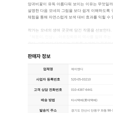
양귀비꽃이 유독 아름다워 보이는 이유는 무엇일까?
설명한 다음 모네의 그림을 보다 쉽게 이해하도록 
체험을 통해 자연스럽게 보색 대비 효과를 익힐 수 
작가는 모네의 생애 곳곳에 담긴 작품을 선보인다.
『해돋이, 인상』, 아르장퇴유의 역사를 알려 주는
준다. 그림 마다 담겨 있는 일화를 소개하고 꼼꼼하
판매자 정보
모네와 순간을 그린 화가들
체험을 통해 인상파 화가들의 기법과 현대 미술의 
업체명
제이앤디
모네의 이야기에 인상파 화가들의 이야기가 빠질 수 
사업자 등록번호
520-05-03210
두 사람이 한자리에 모여 함께 그린 작품의 색채
마네와 르누아르 작품을 넣어 그들의 끈끈한 관계와
고객 상담 전화번호
010-4387-6441
배송 방법
타사택배(롯데택배)
인상파는 순간의 인상을 색으로 표현하였다. 새로
많은 화가들이 인상파의 영향을 받았다. 대표적인 
발송지 주소
경기도 안산시 단원구 와동 98-7