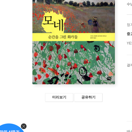
수
정
중
Y
결
미리보기
공유하기
배