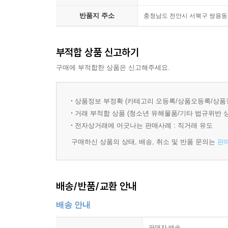
작품을 비교하며 인상파와 신인상파의 차이를 이야
반품지 주소
충청남도 천안시 서북구 쌍용동 8
부흐홀츠까지 소개하면서 ‘순간을 그린 화가들’ 이
또한 윤곽선이 없이 붓놀림만으로 그림을 그리는 
부적합 상품 신고하기
또렷한 윤곽선이 없어서 사물을 표현할 수 있다는
구매에 부적합한 상품은 신고해주세요.
물감을 만들어 보고 야외에서 풍경화를 그리는 것
추상화 기법으로 넘어가는 현대 미술의 흐름을 체
스스로 그려 보게 하여 자연스럽게 인상파 기법을 
상품정보 부정확 (카테고리 오등록/상품오등록/상품
거래 부적합 상품 (청소년 유해물품/기타 법규위반 
새로운 방식으로 배우는 모네와 인상파 화가들의 작
전자상거래에 어긋나는 판매사례 : 직거래 유도
화가들의 삶 속에서 배우는 열정과 도전의 가치
구매하신 상품의 상태, 배송, 취소 및 반품 문의는
판
이 책은 마치 미술관에서 큐레이터의 설명을 듣는 듯
리고 모네에서 인상파 화가, 신인상파 화가, 현대 
배송/반품/교환 안내
룬 마네와 르누아르의 대표 작품을 간단하게 소개하
배송 안내
무엇보다도 어렵게 느껴질 수 있는 ‘인상파’ 개념과
판매자 배송