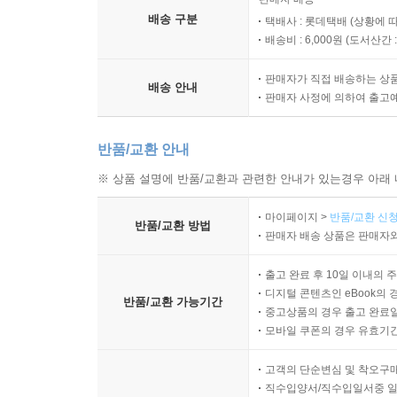
어려운 설명보다 직접 행동하도록 유도하여 이해의 
배송 구분
택배사 : 롯데택배 (상황에 
화가들이 그랬듯이 ‘그리기’는 어느 것에도 구애받지
배송비 : 6,000원 (
도서산간 : 
더불어 작가는 모네의 삶과 예술 정신 속에 담긴 
판매자가 직접 배송하는 상
배송 안내
파 화가들의 열정을 되짚어 주어야 하는 이유가 여기
판매자 사정에 의하여 출고
반품/교환 안내
※ 상품 설명에 반품/교환과 관련한 안내가 있는경우 아래 
마이페이지 >
반품/교환 신청
반품/교환 방법
판매자 배송 상품은 판매자와
출고 완료 후 10일 이내의 
디지털 콘텐츠인 eBook의 
반품/교환 가능기간
중고상품의 경우 출고 완료일
모바일 쿠폰의 경우 유효기간(
고객의 단순변심 및 착오구
직수입양서/직수입일서중 일