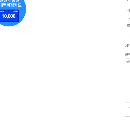
배
도
상
판
판