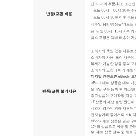
단, 아래의 주문/취소 조건인
오늘 00시 ~ 06시 30분 
반품/교환 비용
오늘 06시 30분 이후 주문
직수입 음반/영상물/기프트 
단, 당일 00시~13시 사이
박스 포장은 택배 배송이 가
소비자의 책임 있는 사유로 
소비자의 사용, 포장 개봉에 
복제가 가능한 상품 등의 포장을 
소비자의 요청에 따라 개별
디지털 컨텐츠인 eBook, 
eBook 대여 상품은 대여 기
모바일 쿠폰 등록 후 취소/환
반품/교환 불가사유
중고상품이 구매확정(자동 
LP상품의 재생 불량 원인이 기
시간의 경과에 의해 재판매가
전자상거래 등에서의 소비자
eBook 세트 상품은 일괄 
1개의 상품으로 취급 및 판매
우, 세트 상품 전부 및 세트