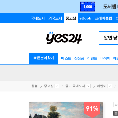
국내도서
외국도서
중고샵
eBook
크레마클럽
C
빠른분야찾기
베스트
신상품
이벤트
바이백
매
웰컴
중고샵
중고 국내도서
어린이
소
91%
중