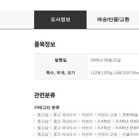
모네 순간을 그린 화가들
도서정보
배송/반품/교환
품목정보
발행일
2009년 08월 21일
쪽수, 무게, 크기
112쪽 | 370g | 188*233*20
관련분류
카테고리 분류
중고샵
중고 국내도서
어린이
어린이 교양
문화/예술
중고샵
중고 국내도서
어린이
3-4학년
3-4학년 문화
중고샵
중고 국내도서
어린이
5-6학년
5-6학년 문화
중고샵
중고 국내도서
어린이
어린이 교양
인물이야