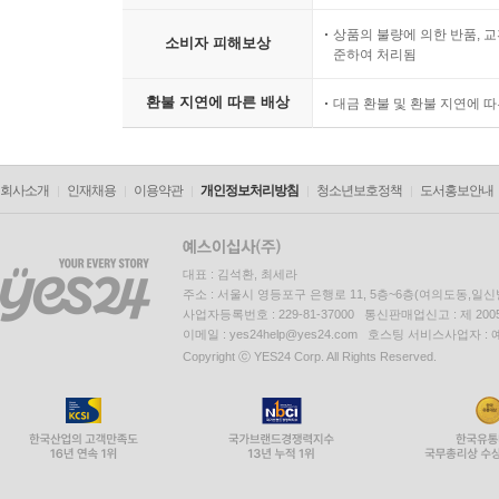
상품의 불량에 의한 반품, 교
소비자 피해보상
준하여 처리됨
환불 지연에 따른 배상
대금 환불 및 환불 지연에 
회사소개
인재채용
이용약관
개인정보처리방침
청소년보호정책
도서홍보안내
대표 : 김석환, 최세라
주소 : 서울시 영등포구 은행로 11, 5층~6층(여의도동,일신
사업자등록번호 : 229-81-37000 통신판매업신고 : 제 200
이메일 : yes24help@yes24.com 호스팅 서비스사업자 :
Copyright ⓒ YES24 Corp. All Rights Reserved.