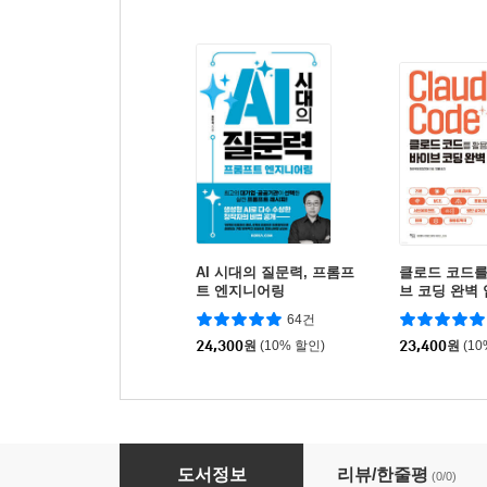
AI 시대의 질문력, 프롬프
클로드 코드를
트 엔지니어링
브 코딩 완벽
64건
24,300
원
(10% 할인)
23,400
원
(1
GPT-5와 ChatGPT로 시작하는 멀티모달 AI 
도서정보
리뷰/한줄평
(0/0)