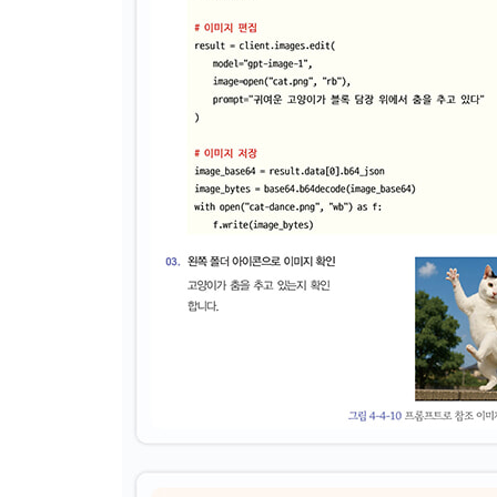
__데이터 영구 저장
__할당된 GPU 확인
__구글 코랩 플랜
__플랜 업그레이드 혜택
3-3 로컬 머신의 파이썬 환경 준비
__윈도우에 파이썬 개발 환경 설치
__macOS에 파이썬 개발 환경 설치
3-4 파이썬 문법
__문자열 출력
__변수와 연산자
__문자열
__리스트
__딕셔너리
__튜플
__제어 구문
__함수와 람다 식
__클래스