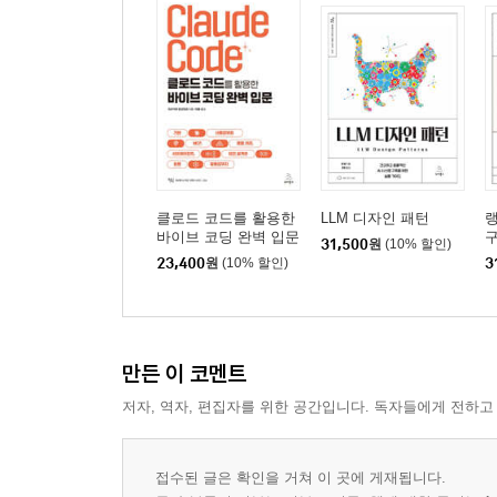
__셋업
__실시간 전사 구현
▣ 07장: Agents SDK
7-1 Agents SDK의 개요
__Agents SDK란
__셋업
__에이전트 실행
클로드 코드를 활용한
LLM 디자인 패턴
바이브 코딩 완벽 입문
구
__핸드오프 실행
31,500
원
(10% 할인)
전
23,400
원
(10% 할인)
3
__가드레일 실행
7-2 고객 서비스 구현
__고객 서비스 구현의 개요
__셋업
만든 이 코멘트
__고객 서비스의 구현
저자, 역자, 편집자를 위한 공간입니다. 독자들에게 전하고
7-3 리서치 봇 구현
__리서치 봇 구현 개요
__셋업
접수된 글은 확인을 거쳐 이 곳에 게재됩니다.