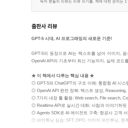
__리서치 봇 구현
독자 분들의 리뷰는 리뷰 쓰기를, 책에 대한 문의는 1:
▣ 08장: 파인튜닝
8-1 파인튜닝 개요
출판사 리뷰
__파인튜닝이란
__파인튜닝 기법
GPT-5 시대, AI 프로그래밍의 새로운 기준!
__파인튜닝 절차
__파인튜닝 이용 요금
GPT-5의 등장으로 AI는 텍스트를 넘어 이미지, 
8-2 지도 파인튜닝
OpenAI API의 기초부터 최신 기능까지, 실제 
__지도 파인튜닝 개요
__학습 데이터 형식
★ 이 책에서 다루는 핵심 내용 ★
__학습 데이터 준비
◎ GPT-5와 ChatGPT의 구조 이해: 통합형 AI 
__파인튜닝 실행
◎ OpenAI API 완전 정복: 텍스트 생성, Reason
__모델의 실행
◎ 7가지 내장 툴 활용: Web search, File search, Compute
__파인튜닝 모델의 조정
◎ Realtime API로 실시간 대화: 사람과 이야기
__비전 파인튜닝
◎ Agents SDK로 AI 에이전트 구축: 항공사 고객 서
8-3 직접 선호 최적화
◎ 파인튜닝 실습: SFT, DPO, 이미지 파인튜닝, 증류(Dis
__직접 선호 최적화 개요