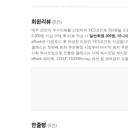
__학습 데이터 형식
★ 이런 분들께 추천합니다 ★
__학습 데이터 준비
◎ AI의 구조와 가능성을 직접 코드로 확인하고 싶은
회원리뷰
__파인튜닝 실행
◎ 업무 자동화나 AI 기반 서비스를 개발하려는 분
(0건)
__모델 실행
◎ 대화 로봇, AITuber 등 대화 엔진을 만들고 싶은 
매주 10건의 우수리뷰를 선정하여 YES포인트 3만원을 드
__강화 파인튜닝 개요
3,000원 이상 구매 후 리뷰 작성 시
일반회원 300원, 마니아
◎ 자신의 애플리케이션에 자연스러운 채팅 인터페
eBook은 다운로드 후 작성한 리뷰만 YES포인트 지급됩니
8-4 평가
클래스는 첫번째 회차 주문확정 시점부터 마지막 회차 주문
__평가 개요
구글 코랩과 로컬 파이썬 환경에서 바로 실행할 수 
사락 독서모임으로 진행된 클래스는 사락 독서모임 게시판
__벤치마크용 데이터셋
eBook 페이백, CD/LP, DVD/Blu-ray, 패션 및 판매금
__평가 데이터 준비
__평가의 실행
8-5 증류
__증류 개요
__학습 데이터 준비
__파인튜닝 실행
__평가 실행
한줄평
(0건)