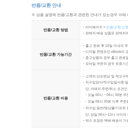
반품/교환 안내
※ 상품 설명에 반품/교환과 관련한 안내가 있는경우 아래 
마이페이지 >
반품/교환 신청
반품/교환 방법
판매자 배송 상품은 판매자와
출고 완료 후 10일 이내의 
디지털 콘텐츠인 eBook의 
반품/교환 가능기간
중고상품의 경우 출고 완료일
모바일 쿠폰의 경우 유효기간(
고객의 단순변심 및 착오구
직수입양서/직수입일서중 일
단, 아래의 주문/취소 조건인
오늘 00시 ~ 06시 30분 
반품/교환 비용
오늘 06시 30분 이후 주문
직수입 음반/영상물/기프트 
단, 당일 00시~13시 사이
박스 포장은 택배 배송이 가