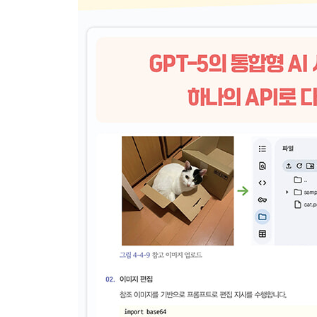
▣ 03장: 파이썬 개발 환경 준비
3-1 파이썬 개요
__파이썬이란
3-2 구글 코랩 준비
__구글 코랩이란
__구글 코랩 시작하기
__파이썬 스크립트 실행
__파이썬 패키지 설치
__텍스트 추가
__구글 코랩의 툴바
__구글 코랩 메뉴
__GPU 사용
__구글 드라이브 마운트
__구글 코랩의 제한과 대책
__12시간 규칙 대책
__GPU 사용 제한 대책