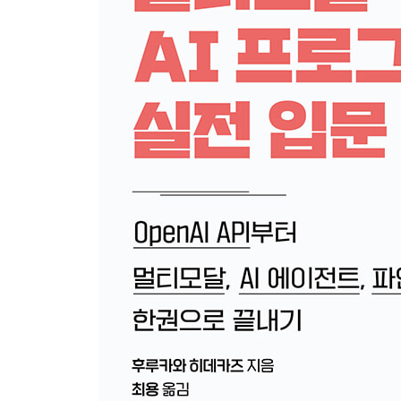
__ChatGPT Agent란
__ChatGPT Agent의 사용 제한
__ChatGPT Agent의 주요 용도
__ChatGPT Agent의 이용 절차
__ChatGPT Agent의 커넥터
__안전성 및 프라이버시 대책
2-3 Codex 사용법
__Codex란
__Codex의 사용 제한
__Codex의 설정
__Codex의 실행
__Codex의 작업 예
__고급 설정
__프롬프트 힌트
2-4 Sora 사용법
__Sora란
__Sora의 사용 제한
__Sora에 의한 동영상 생성