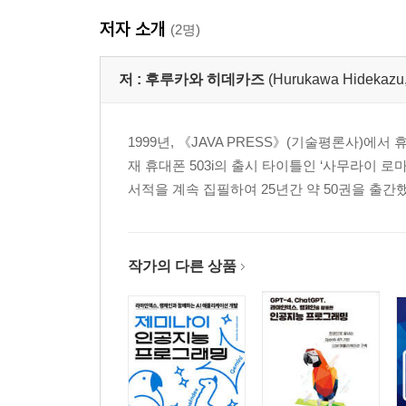
__Code Interpreter 이용 요금
저자 소개
(2명)
__OpenAI API 사전 준비
__Code Interpreter의 실행
저 :
후루카와 히데카즈
(Hurukawa Hideka
__Code Interpreter의 파일 조작
__Code Interpreter의 지원 파일
5-6 MCP Tool
1999년, 《JAVA PRESS》(기술평론사)에서
__MCP Tool의 개요
재 휴대폰 503i의 출시 타이틀인 ‘사무라이 
__MCP Tool의 이용 요금
서적을 계속 집필하여 25년간 약 50권을 출간했다.
__OpenAI API 사전 준비
__MCP Tool의 실행
__도구의 확인
작가의 다른 상품
__도구의 필터링
__인가
__인증
5-7 Function Calling
__Function Calling의 개요
__Function Calling의 이용 요금