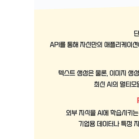
__Storyboard에 의한 동영상 생성
2-5 GPT 사용법
__GPT란
__GPT 사용법
__GPT 만드는 법
2-6 Playground 사용법
__Playground 시작하기
__OpenAI API의 이용 요금
__Playground의 화면 구성
__Chat
__Images
__Audio
__Assistants
__Dashboard
2-7 gpt-oss 사용법
__gpt-oss 개요
__gpt-oss 시험해 보기