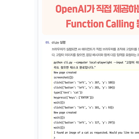
__패키지 임포트와 컴포넌트 직접 호출
▣ 04장: OpenAI API
4-1 텍스트 생성
__텍스트 생성(Text Generation)이란
__텍스트 생성 모델의 입출력
__텍스트 생성 모델 이용 요금
__OpenAI API 키 발급
__OpenAI API 사전 준비
__텍스트 생성 실행
__텍스트 생성의 주요 태스크
__스트리밍
__대화 상태 관리
__구조화 출력
__프롬프트 캐시
4-2 Reasoning
__Reasoning이란
__GPT-5의 작동 메커니즘