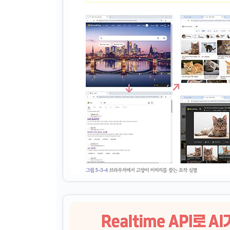
__Reasoning 모델의 입출력
__OpenAI API 사전 준비
__Reasoning 실행
__Reasoning Effort
__Reasoning Summary
__Verbosity
__Reasoning 모델 프롬프팅 모범 사례
__Reasoning의 주요 태스크
4-3 이미지 인식
__이미지 인식이란
__이미지 인식 모델의 입출력
__이미지 인식 모델 이용 요금
__OpenAI API 사전 준비
__이미지에 대한 질문 응답: 이미지 URL
__이미지에 대한 질문 응답: Base64
__이미지 인식의 제한 사항
4-4 이미지 생성