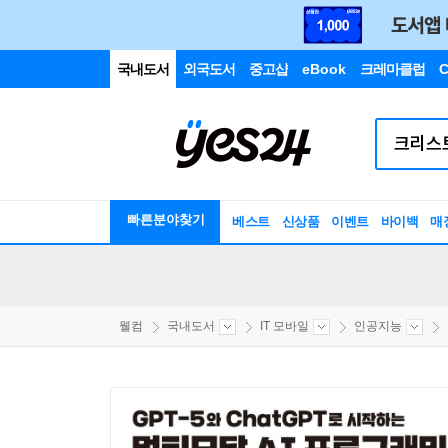
국내도서
외국도서
중고샵
eBook
크레마클럽
C
빠른분야찾기
베스트
신상품
이벤트
바이백
매
웰컴
국내도서
IT 모바일
인공지능