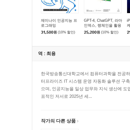
__OpenAI API 사전 준비
__Function Calling의 실행
__외부 함수의 정의
제미나이 인공지능 프
GPT-4, ChatGPT, 라마
i
로그래밍
인덱스, 랭체인을 활용
__모범 사례
한 인공지능 프로그래
머
31,500
원
(10% 할인)
25,200
원
(10% 할인)
2
밍
▣ 06장: Realtime API
6-1 Realtime API 개요
역 :
최용
__Realtime API란
__Realtime 모델 이용 요금
__OpenAI Realtime Console 실행
한국방송통신대학교에서 컴퓨터과학을 전공하고
__OpenAI Realtime Console 코드 해설
터프라이즈 IT 시스템 운영 자동화 솔루션 구축
6-2 실시간 대화
으며, 인공지능을 일상 업무와 지식 생산에 도
__실시간 대화 개요
표적인 저서로 2025년 세...
__셋업
__실시간 대화 구현
6-3 실시간 전사
작가의 다른 상품
__실시간 전사 개요