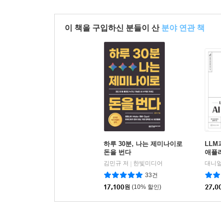
이 책을 구입하신 분들이 산
분야 연관 책
하루 30분, 나는 제미나이로
LLM
돈을 번다
애플
김민규 저
한빛미디어
|
33건
17,100
원
(10% 할인)
27,0