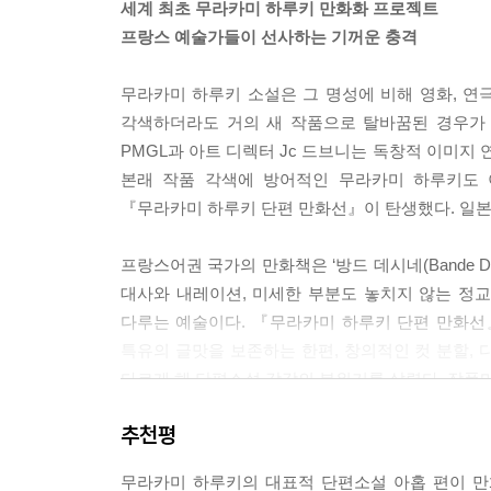
세계 최초 무라카미 하루키 만화화 프로젝트
한다. 개구리 군은 가타기리 씨가 함께 싸워야 ‘지렁
프랑스 예술가들이 선사하는 기꺼운 충격
『셰에라자드』
무라카미 하루키 소설은 그 명성에 비해 영화, 연
각색하더라도 거의 새 작품으로 탈바꿈된 경우가
“그녀는 흥미롭고 신비한 얘기를
PMGL과 아트 디렉터 Jc 드브니는 독창적 이미지
한 가지씩 들려주었다.”
본래 작품 각색에 방어적인 무라카미 하루키도 
『무라카미 하루키 단편 만화선』이 탄생했다. 일본
‘하우스’에 갇혀 지내는 주인공 하바라. 그가 왜 
찾아와 음식과 옷, 읽을 책과 기타 필요한 것을 
프랑스어권 국가의 만화책은 ‘방드 데시네(Bande D
대한 기억, 학창 시절 어느 남자아이를 좋아해 그의
대사와 내레이션, 미세한 부분도 놓치지 않는 정
다루는 예술이다. 『무라카미 하루키 단편 만화선
『버스데이 걸』
특유의 글맛을 보존하는 한편, 창의적인 컷 분할,
다르게 해 단편소설 각각의 분위기를 살렸다. 작품마
“나는 자네의 소원을 들어주고 싶네.
하지만 딱 한 가지니까 신중하게 생각해야 해.”
추천평
‘믿고 읽는’ 하루키 번역가들의 총집합
번역가 5인이 오롯이 살려낸 문장의 맛
스무 살 생일을 맞은 주인공은 여느 때처럼 이탈
무라카미 하루키의 대표적 단편소설 아홉 편이 만