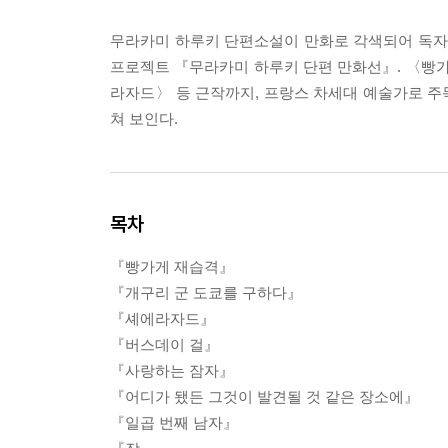
무라카미 하루키 단편소설이 만화로 각색되어 독자들
프로젝트 『무라카미 하루키 단편 만화선』. 〈빵
라자드〉 등 근작까지, 프랑스 차세대 예술가로 주목
쳐 보인다.
목차
『빵가게 재습격』
『개구리 군 도쿄를 구하다』
『셰에라자드』
『버스데이 걸』
『사랑하는 잠자』
『어디가 됐든 그것이 발견될 것 같은 장소에』
『일곱 번째 남자』