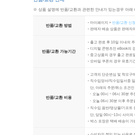
가정주부로 일하는 주인공은 잠을 자지 못한다. 벌
※ 상품 설명에 반품/교환과 관련한 안내가 있는경우 아래 
초등학생 아들이 자는 동안, 주인공은 술을 마시
마이페이지 >
반품/교환 신청
피곤하지도 않고 몸에 무리가 가지도 않는다. 오히
반품/교환 방법
판매자 배송 상품은 판매자와
『타일랜드』
출고 완료 후 10일 이내의 
디지털 콘텐츠인 eBook의 
반품/교환 가능기간
“자야겠다. 아무튼 자야겠다.
중고상품의 경우 출고 완료일
모바일 쿠폰의 경우 유효기간(
그리고 꿈이 찾아오기를 기다리는 것이다.”
고객의 단순변심 및 착오구
의사인 사쓰키는 갑상샘 학회에 참석하고자 방콕의 
직수입양서/직수입일서중 일
휴양하기로 한다. 운전기사 니밋은 휴양하기 좋은
단, 아래의 주문/취소 조건인
태어나지 못한 아이와 30년을 미워한 남자에 대한 
오늘 00시 ~ 06시 30분 
반품/교환 비용
오늘 06시 30분 이후 주문
직수입 음반/영상물/기프트 
단, 당일 00시~13시 사이
박스 포장은 택배 배송이 가
소비자의 책임 있는 사유로 