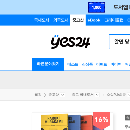
국내도서
외국도서
중고샵
eBook
크레마클럽
C
빠른분야찾기
베스트
신상품
이벤트
바이백
매
웰컴
중고샵
중고 국내도서
소설/시/희곡
중
16%
무