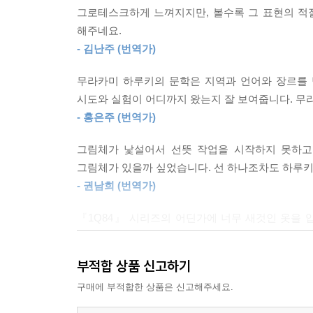
매니저가 복통으로 병원에 실려가고, 주인공에게 부
그로테스크하게 느껴지지만, 볼수록 그 표현의 적
하루키 소설은 늘 베테랑 번역가의 손을 거쳐 국
주인공은 식사를 가져가 사장을 처음으로 만난다. 사
해주네요.
번역가 다섯 명이 작업했다. 번역가로서의 공력과 ‘
- 김난주 (번역가)
『사랑하는 잠자』
무라카미 하루키의 문학은 지역과 언어와 장르를 
“잠에서 깨어났을 때 그는 침대에 누운 채
시도와 실험이 어디까지 왔는지 잘 보여줍니다. 무
그레고르 잠자로 변신했다는 것을 알았다.”
- 홍은주 (번역가)
그림체가 낯설어서 선뜻 작업을 시작하지 못하고
프란츠 카프카의 『변신』에서는 그레고르 잠자가
그림체가 있을까 싶었습니다. 선 하나조차도 하루
깨어난다. 그레고르 잠자는 왜인지 텅 빈 집에서 
- 권남희 (번역가)
대화하기 시작한다.
『1Q84』 시리즈의 어딘가에 너무 새것인 옷을
『어디가 됐든 그것이 발견될 것 같은 장소에』
나옵니다. PMGL의 그림을 보면서 그 대목이 
진지하고 싶지 않고, 휩쓸리고 싶지 않고, 그러면서
“남편이 사라졌어요. 연기처럼.
부적합 상품 신고하기
책들에서 찾을 수 있지 않을까 합니다.
24층과 26층 사이 계단에서 흔적도 없이 자취를 감
구매에 부적합한 상품은 신고해주세요.
- 양윤옥 (번역가)