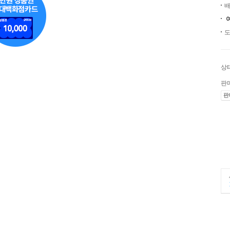
배
도
상
판
판