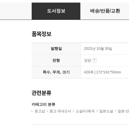
무라카미 하루키 단편 만화선 세트
도서정보
배송/반품/교환
품목정보
발행일
2023년 10월 30일
판형
양장
쪽수, 무게, 크기
426쪽 | 172*241*50mm
관련분류
카테고리 분류
중고샵
중고 국내도서
소설/시/희곡
일본소설
일본 