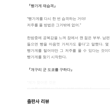
『빵가게 재습격』
“빵가게를 다시 한 번 습격하는 거야!
저주를 풀 방법은 그거밖에 없어.”
한밤중에 공복감을 느껴 잠에서 깬 젊은 부부. 남편
들으면 빵을 마음껏 가져가도 좋다’고 말했다. 몇
빵가게를 털어야만 그 저주를 풀 수 있다는 것이
빵가게를 찾기 시작한다.
『개구리 군 도쿄를 구하다』
“제가 찾아온 것은
도쿄를 파멸에서 구하기 위해서입니다.”
출판사 리뷰
도쿄 신용금고의 융자관리과 계장, 가타기리 씨. 어
뒤 믿기 힘든 이야기를 시작한다. 사흘 뒤 도쿄에