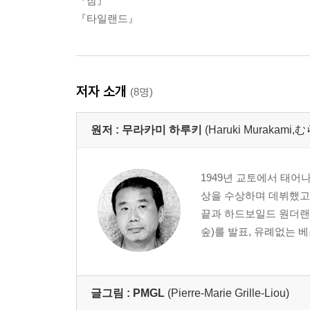
『잠』
『타일랜드』
저자 소개
(8명)
원저 :
무라카미 하루키
(Haruki Muraka
1949년 교토에서 태어
상을 수상하며 데뷔했고,
끝과 하드보일드 원더랜
숲)를 발표, 유례없는 
글그림 :
PMGL
(Pierre-Marie Grille-Liou)