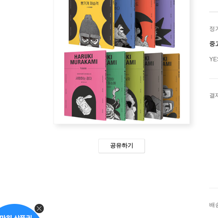
정
중
Y
결
공유하기
배