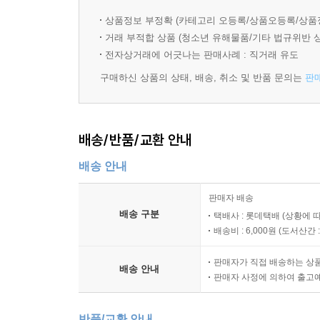
주인공은 ‘특정한 방식으로 사라지는 사람들’을 
평범한 것 같으면서도 평범하지 않고, 평범하지
상품정보 부정확 (카테고리 오등록/상품오등록/상품
것이다. 같은 아파트에 사는 시어머니를 잠시 뵈
하루키가 썼을 때. 박력 넘치는 만화로 다시 태어난
거래 부적합 상품 (청소년 유해물품/기타 법규위반 
직감하고 조사에 나선다.
- 권영주 (번역가)
전자상거래에 어긋나는 판매사례 : 직거래 유도
『일곱 번째 남자』
구매하신 상품의 상태, 배송, 취소 및 반품 문의는
판
“확실했습니다.
그 파도는 생명을 지니고 있었습니다.”
배송/반품/교환 안내
배송 안내
괴담회에 모인 사람들. 일곱 번째 남자가 자신의 이
K는 유약하고 말이 어눌하지만 그림에는 빼어난 재능
판매자 배송
바다를 보려고 남자와 K는 함께 해변으로 나간다.
배송 구분
택배사 : 롯데택배 (상황에 
배송비 : 6,000원 (
도서산간 : 
『잠』
판매자가 직접 배송하는 상
배송 안내
판매자 사정에 의하여 출고
“나는 그때 기분 나쁜 꿈을 꾸고 있었다.
무척 어둡고 미끄덩거리는 꿈이었다.”
반품/교환 안내