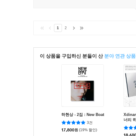
1
2
이 상품을 구입하신 분들이 산
분야 연관 상품
하현상 - 2집 : New Boat
Xdina
너리 히
3건
범 8집 
17,800
원
(19% 할인)
중 1종
18,60