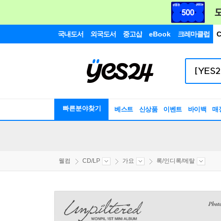
국내도서
외국도서
중고샵
eBook
크레마클럽
C
빠른분야찾기
베스트
신상품
이벤트
바이백
매
웰컴
CD/LP
가요
록/인디록/메탈