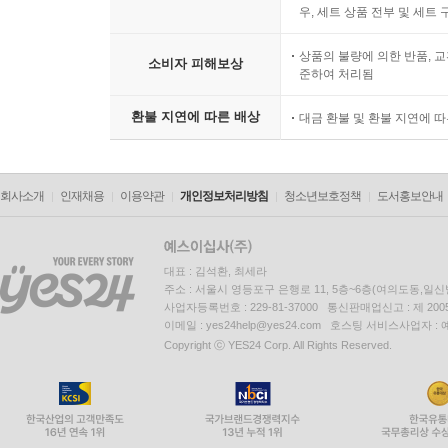
우, 세트 상품 전부 및 세트
상품의 불량에 의한 반품, 교
소비자 피해보상
준하여 처리됨
환불 지연에 따른 배상
대금 환불 및 환불 지연에 
회사소개
인재채용
이용약관
개인정보처리방침
청소년보호정책
도서홍보안내
대표 : 김석환, 최세라
주소 : 서울시 영등포구 은행로 11, 5층~6층(여의도동,일신
사업자등록번호 : 229-81-37000 통신판매업신고 : 제 200
이메일 : yes24help@yes24.com 호스팅 서비스사업자 :
Copyright ⓒ YES24 Corp. All Rights Reserved.