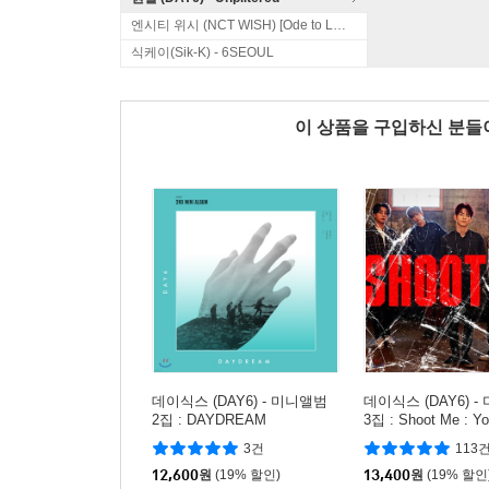
엔시티 위시 (NCT WISH) [Ode to Love]
식케이(Sik-K) - 6SEOUL
이 상품을 구입하신 분
데이식스 (DAY6) - 미니앨범
데이식스 (DAY6) 
2집 : DAYDREAM
3집 : Shoot Me : Yo
1 [버전 랜덤 출고]
3건
113
12,600
원
(19% 할인)
13,400
원
(19% 할인