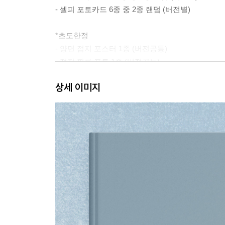
- 셀피 포토카드 6종 중 2종 랜덤 (버전별)
*초도한정
- 양면 접지 포스터 1종 (버전공통)
- 접지 필름 포토 1종 (버전공통)
상세 이미지
2. SIZE: 150*210mm
※ 본 음반에 포함된 랜덤 구성품은 동일한 확률로