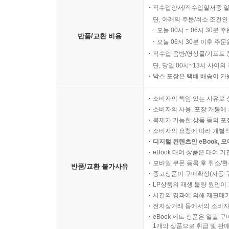
직수입양서/직수입일서중 일
단, 아래의 주문/취소 조건인
오늘 00시 ~ 06시 30분 
반품/교환 비용
오늘 06시 30분 이후 주문
직수입 음반/영상물/기프트 
단, 당일 00시~13시 사이
박스 포장은 택배 배송이 가
소비자의 책임 있는 사유로 
소비자의 사용, 포장 개봉에 
복제가 가능한 상품 등의 포장을 
소비자의 요청에 따라 개별
디지털 컨텐츠인 eBook, 
eBook 대여 상품은 대여 기
모바일 쿠폰 등록 후 취소/환
반품/교환 불가사유
중고상품이 구매확정(자동 
LP상품의 재생 불량 원인이 기
시간의 경과에 의해 재판매가
전자상거래 등에서의 소비자
eBook 세트 상품은 일괄 
1개의 상품으로 취급 및 판매