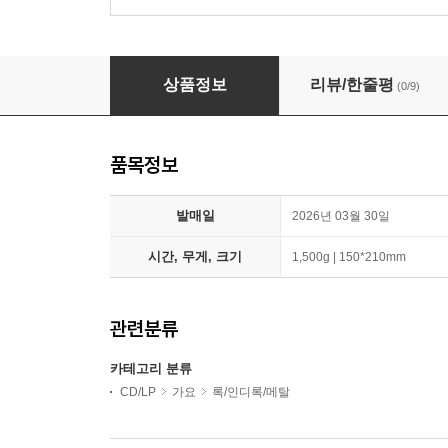
원필 (DAY6) - Unpiltered [2종 중 1종 랜덤발송]
상품정보
리뷰/한줄평
(0/9)
품목정보
발매일
2026년 03월 30일
시간, 무게, 크기
1,500g | 150*210mm
관련분류
카테고리 분류
CD/LP
가요
록/인디록/메탈