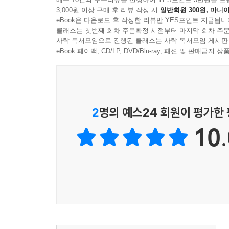
3,000원 이상 구매 후 리뷰 작성 시
일반회원 300원, 마니아
학교 끝나고 집에 돌아온 유이는 경악하고 말았다.
eBook은 다운로드 후 작성한 리뷰만 YES포인트 지급됩니
달린 구미호의 후손, 구미 할머니였다. 무턱대
클래스는 첫번째 회차 주문확정 시점부터 마지막 회차 주문
말하더니, 유이에게 바람의 귀까지 빌려 달라고 
사락 독서모임으로 진행된 클래스는 사락 독서모임 게시판
여우들의 싸움에 함께하게 된 이들을 따라가 보자.
eBook 페이백, CD/LP, DVD/Blu-ray, 패션 및 판매금
까만 밤하늘 위를 날며 우리 집과 학교를 내려다보
보면 어느새 함께 구름에 타고 있는 듯한 몰입감을 
주술과 도구를 쓰는 여우들의 대결을 보다 보면 그
2
명의 예스24 회원이 평가한
10.
갑자기 찾아온 요란한 여우들 덕분에 수상한 이웃
들키지 않고 무사히 여우들을 돌려보낼 수 있을지 
있으니 신비롭고 따듯한 이야기에 풍덩 빠져 보자.
오랜 시간 사랑을 받아온 화제의 판타지 국내 출간!
베스트셀러 작가가 쓴 베스트 시리즈!
고단샤 그림책상, 노마 아동문예상, 산케이 아동출