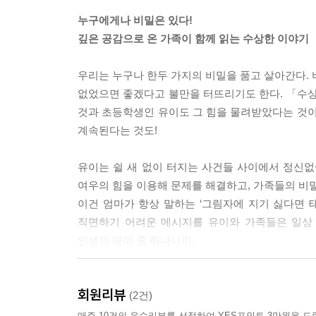
누구에게나 비밀은 있다!
깊은 공감으로 온 가족이 함께 읽는 수상한 이야기
우리는 누구나 한두 가지의 비밀을 품고 살아간다. 
없었으면 좋겠다고 불만을 터뜨리기도 한다. 「수상
것과 초등학생인 유이도 그 힘을 물려받았다는 것이
계속된다는 것도!
유이는 쉴 새 없이 터지는 사건들 사이에서 정신없
여우의 힘을 이용해 문제를 해결하고, 가족들의 비밀
이건 엄마가 항상 말하는 ‘그림자에 지기 싫다면 
직면하기 어려운 메시지를 유이와 가족들은 일상 
인생의 재미 중 하나니까.
수상한 가족을 찾아온 수상한 여우! 「수상한 이웃
회원리뷰
유이와 다쿠미는 구름을 타고 사라진 백여우를 쫓는
(2건)
매주 10건의 우수리뷰를 선정하여 YES포인트 3만원을 드