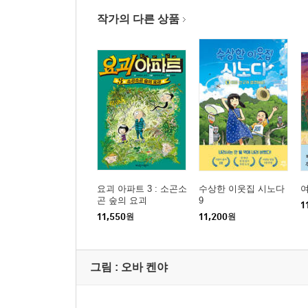
작가의 다른 상품
요괴 아파트 3 : 소곤소
수상한 이웃집 시노다
여
곤 숲의 요괴
9
1
11,550
원
11,200
원
그림 :
오바 켄야