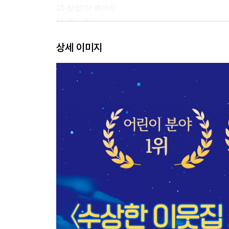
10 찾았다! 백여우
11 카노푸스
12 마지막 선물
상세 이미지
13 안녕
작가의 말