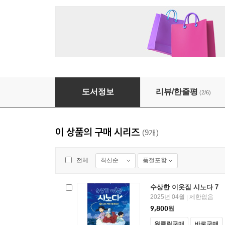
[대여] 수상한 이웃집 시노다 7
도서정보
리뷰/한줄평
(2/6)
이 상품의 구매 시리즈
(9개)
최신순
품절포함
전체
수상한 이웃집 시노다 7
2025년 04월
제한없음
|
9,800
원
원클릭구매
바로구매