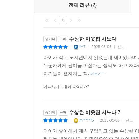
있게 되었다. 2003년부터 현재까지 계속 출간되고
전체 리뷰
(2)
흥미진진하게 선보인다. 이 작가의 작품이 왜 이토록
1
흡인력 넘치는 스토리, 감성적인 일러스트
문해력의 위기를 돌파할 단 하나의 책!
수상한 이웃집 시노다
종이책
구매
f**7
2025-05-06
신고
|
|
|
모두가 알파 세대의 문해력 위기를 걱정하는 시대다
아이가 학교 도서관에서 읽었는데 재미있다며 
이야기가 너무 흥미진진해서 시간 가는 줄 모르고
누군가에게 털어놓고 싶다는 생각도 하고 차라
경험은 끝내 책을 끝까지 읽어 내고 이해하는 힘으
야기들이 펼쳐지는 책.
더보기
「수상한 이웃집 시노다」는 결말을 예측하기 어려운
이 리뷰가 도움이 되었나요?
따듯하고 감성적인 일러스트가 더해져 인물의 마음
이미 만화책이 익숙한 아이들에게도 새로운 몰입의 
수상한 이웃집 시노다 7
종이책
구매
m******5
2025-05-06
신고
|
|
|
아이가 좋아해서 계속 구입하고 있는 수상한 
펼치는 내용입니다. 재밌어요^^ 좀 더 책이 빨