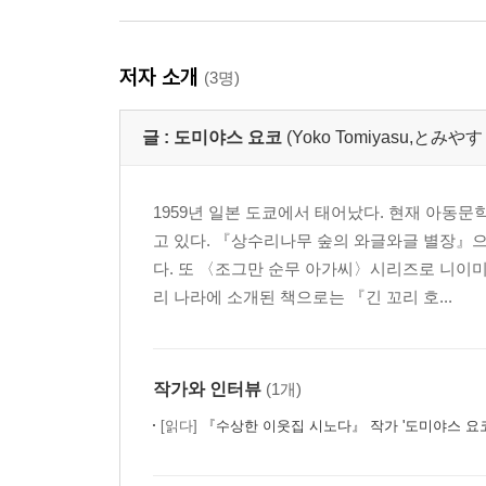
저자 소개
(3명)
글 :
도미야스 요코
(Yoko Tomiyasu,とみ
1959년 일본 도쿄에서 태어났다. 현재 아동
고 있다. 『상수리나무 숲의 와글와글 별장』
다. 또 〈조그만 순무 아가씨〉시리즈로 니이
리 나라에 소개된 책으로는 『긴 꼬리 호...
작가와 인터뷰
(1개)
[읽다]
『수상한 이웃집 시노다』 작가 '도미야스 요코