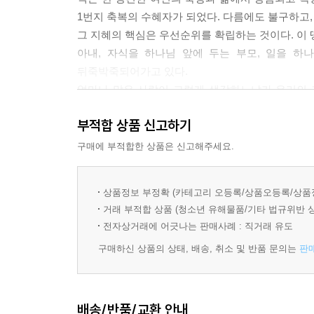
WEEK 5.남편과의 관계 II: 남편 섬기기
1번지 축복의 수혜자가 되었다. 다름에도 불구하고,
DAY 1. 아내의 임무 _ 175
그 지혜의 핵심은 우선순위를 확립하는 것이다. 이 
DAY 2. 아내의 섬김 _ 185
아내, 자식을 하나님 앞에 두는 부모, 일을 하
DAY 3. 아내의 의사소통 _ 195
뒤죽박죽되어가고 있다.
DAY 4. 아내의 메시지 _ 203
얼마나 많은 사람이 그렇게 생각하느냐가 우리의 
DAY 5. 소망과 화해 그리고 용서 _ 209
지혜』는 그 우선순위를 분명하게 확립해주는 크
부적합 상품 신고하기
실천적인 지위를 갖는다. 이 시대 엄마들에게 가장
WEEK 6.자녀와의 관계 I: 경건한 자손 낳기
내게 큰 욕심이 있다면, 이 땅의 다음 세대들이 건
구매에 부적합한 상품은 신고해주세요.
DAY 1. 어머니의 소망 _ 223
통해 우선순위가 똑바로 선 지혜로운 엄마로 서기를
DAY 2. 어머니의 헌신 _ 229
상품정보 부정확 (카테고리 오등록/상품오등록/상품
DAY 3. 어머니의 비전 _ 237
-양승헌 목사(세대로교회 담임/ 파이디온선교회 설립
거래 부적합 상품 (청소년 유해물품/기타 법규위반 
DAY 4. 어머니의 정체성 _ 249
전자상거래에 어긋나는 판매사례 : 직거래 유도
DAY 5. 어머니의 사역 _ 259
구매하신 상품의 상태, 배송, 취소 및 반품 문의는
판
WEEK 7.자녀와의 관계 II: 훈육에 관한 질문들
DAY 1. 어머니의 선물 _ 271
DAY 2. 어머니의 의무 _ 285
배송/반품/교환 안내