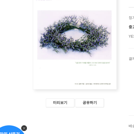
정
중
Y
결
미리보기
공유하기
배