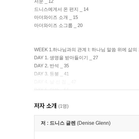
서문 _ 12
드니스에게서 온 편지 _ 14
마더와이즈 소개 _ 15
마더와이즈 소그룹 _ 20
WEEK 1.하나님과의 관계 I: 하나님 말씀 위에 삶
DAY 1. 생명을 받아들이기 _ 27
DAY 2. 반석 _ 35
DAY 3. 등불 _ 41
DAY 4. 날 선 검 _ 47
DAY 5. 말씀 _ 51
저자 소개
WEEK 2.하나님과의 관계 II: 사랑, 신뢰, 순종을 
(1명)
DAY 1. 온 맘 다해 _ 59
DAY 2. 나의 피난처 _ 67
저 :
드니스 글렌
(Denise Glenn)
DAY 3. 엘 샤다이(El Shadaai: 전능하신 하나님) _ 7
DAY 4. 너희가 내 안에 내가 너희 안에 _ 77