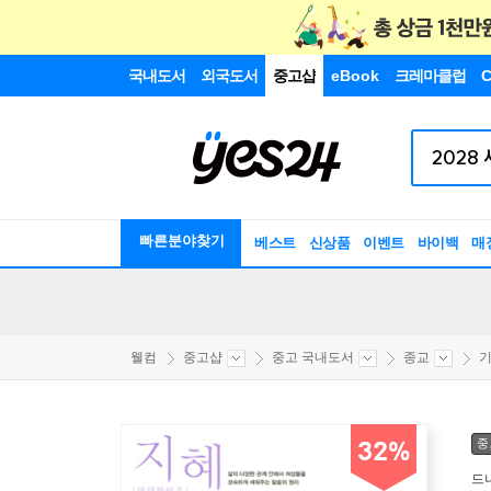
국내도서
외국도서
중고샵
eBook
크레마클럽
C
빠른분야찾기
베스트
신상품
이벤트
바이백
매
웰컴
중고샵
중고 국내도서
종교
기
중
32%
드