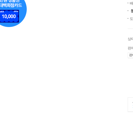
배
도
상
판
판