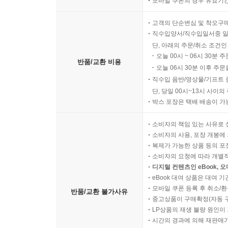
모바일 쿠폰의 경우 유효기간(
고객의 단순변심 및 착오구
직수입양서/직수입일서중 일
단, 아래의 주문/취소 조건인
오늘 00시 ~ 06시 30분 
반품/교환 비용
오늘 06시 30분 이후 주문
직수입 음반/영상물/기프트 
단, 당일 00시~13시 사이
박스 포장은 택배 배송이 가
소비자의 책임 있는 사유로 
소비자의 사용, 포장 개봉에 
복제가 가능한 상품 등의 포장을 
소비자의 요청에 따라 개별
디지털 컨텐츠인 eBook, 
eBook 대여 상품은 대여 기
모바일 쿠폰 등록 후 취소/환
반품/교환 불가사유
중고상품이 구매확정(자동 
LP상품의 재생 불량 원인이 기
시간의 경과에 의해 재판매가