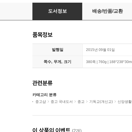
지혜
도서정보
배송/반품/교환
품목정보
발행일
2015년 09월 01일
쪽수, 무게, 크기
380쪽 | 760g | 188*238*30
관련분류
카테고리 분류
중고샵
중고 국내도서
종교
기독교(개신교)
신앙생활
이 상품의 이벤트
(2개)