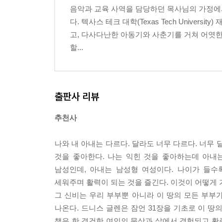
음악과 교육 사역을 담당하던 목사님의 가정에
DAY 5. 주만 바라보기 _ 83
다. 텍사스 테크 대학(Texas Tech Unive
고, 다사다난한 아동기와 사춘기를 거쳐 어엿한
WEEK 3.나 자신과의 관계: 하나님이 나를 사랑
할...
나를 사랑하고 받아들이기
DAY 1. 나의 진정한 가치 _ 91
DAY 2. 나의 새로운 정체성 _ 95
DAY 3. 나의 은사 _ 101
출판사 리뷰
DAY 4. 자신의 한계 안에서 균형 잡기 _ 107
DAY 5. 하나님의 보호하심을 받아들이기 _ 113
추천사
WEEK 4.남편과의 관계 I: 복종, 제대로 이해하기
나와 내 아내는 다르다. 달라도 너무 다르다. 너무
DAY 1. 아내의 목표 _ 127
것을 좋아한다. 나는 익힌 것을 좋아하는데 아내
DAY 2. 아내의 언약 ( 1 ) _ 133
남성인데, 아내는 남성형 여성이다. 나이가 들수
DAY 3. 아내의 언약 (2) _ 143
세워주며 활력이 되는 것을 즐긴다. 이것이 어떻게
DAY 4. 아내의 언약 (3) _ 151
그 신비는 우리 부부뿐 아니라 이 땅의 모든 부부가
DAY 5. 아내의 역할 _ 159
나온다. 드니스 글렌은 잠언 31장을 기초로 이 
책은 한 경건한 여인의 묵상과 삶에서 경험되고 확증