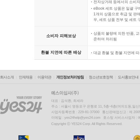
전자상거래 등에서의 소비자
eBook 세트 상품은 일괄 
1개의 상품으로 취급 및 판매
우, 세트 상품 전부 및 세트
상품의 불량에 의한 반품, 교
소비자 피해보상
준하여 처리됨
환불 지연에 따른 배상
대금 환불 및 환불 지연에 
회사소개
인재채용
이용약관
개인정보처리방침
청소년보호정책
도서홍보안내
대표 : 김석환, 최세라
주소 : 서울시 영등포구 은행로 11, 5층~6층(여의도동,일신
사업자등록번호 : 229-81-37000 통신판매업신고 : 제 200
이메일 : yes24help@yes24.com 호스팅 서비스사업자 :
Copyright ⓒ YES24 Corp. All Rights Reserved.