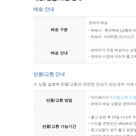
DAY 3. 어머니의 임무 _ 297
배송 안내
DAY 4. 어머니의 훈련 _ 309
DAY 5. 어머니의 증언 _ 317
판매자 배송
배송 구분
택배사 : 롯데택배 (상황에 
WEEK 8.세상과의 관계: 여성의 일과 사역
배송비 : 6,000원 (
도서산간 : 
DAY 1. 여성의 일 ( 1 ) _ 327
판매자가 직접 배송하는 상
DAY 2. 여성의 일 (2) _ 339
배송 안내
판매자 사정에 의하여 출고
DAY 3. 여성의 사역 ( 1 ) 비전 _ 347
DAY 4. 여성의 사역 (2) 목표 _ 355
반품/교환 안내
DAY 5. 사역에서 여성의 역할 _ 363
※ 상품 설명에 반품/교환과 관련한 안내가 있는경우 아래 
마이페이지 >
반품/교환 신청
『마더와이즈 지혜』 편을 마친 당신을 주님의 이름으
반품/교환 방법
판매자 배송 상품은 판매자와
『마더와이즈 지혜』 평가서 _ 374
마더와이즈 개인 성경공부 점검표 _ 376
출고 완료 후 10일 이내의 
주 _ 377
디지털 콘텐츠인 eBook의 
반품/교환 가능기간
중고상품의 경우 출고 완료일