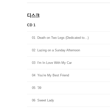
디스크
CD 1
01
Death on Two Legs (Dedicated to…)
02
Lazing on a Sunday Afternoon
03
I'm In Love With My Car
04
You’re My Best Friend
05
'39
06
Sweet Lady