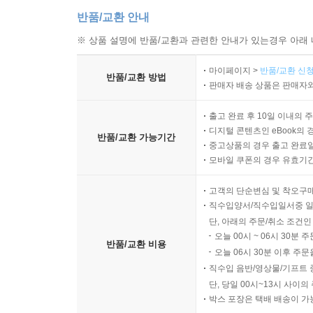
반품/교환 안내
※ 상품 설명에 반품/교환과 관련한 안내가 있는경우 아래 
마이페이지 >
반품/교환 신청
반품/교환 방법
판매자 배송 상품은 판매자와
출고 완료 후 10일 이내의 
디지털 콘텐츠인 eBook의 
반품/교환 가능기간
중고상품의 경우 출고 완료일
모바일 쿠폰의 경우 유효기간(
고객의 단순변심 및 착오구
직수입양서/직수입일서중 일
단, 아래의 주문/취소 조건인
오늘 00시 ~ 06시 30분 
반품/교환 비용
오늘 06시 30분 이후 주문
직수입 음반/영상물/기프트 
단, 당일 00시~13시 사이
박스 포장은 택배 배송이 가