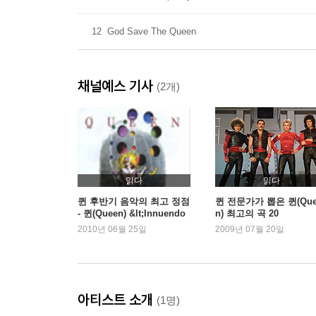
12
God Save The Queen
채널예스 기사
(2개)
읽다
읽다
퀸 후반기 음악의 최고 정점
퀸 전문가가 뽑은 퀸(Que
- 퀸(Queen) &lt;Innuendo
n) 최고의 곡 20
&gt; (1991)
2010년 06월 25일
2009년 07월 20일
아티스트 소개
(1명)