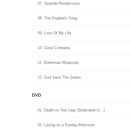
07
Seaside Rendezvous
08
The Prophet's Song
09
Love Of My Life
10
Good Company
11
Bohemian Rhapsody
12
God Save The Queen
DVD
01
Death on Two Legs (Dedicated to…)
02
Lazing on a Sunday Afternoon