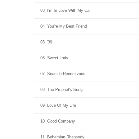
03
I'm In Love With My Car
04
You're My Best Friend
05
'39
06
Sweet Lady
07
Seaside Rendezvous
08
The Prophet's Song
09
Love Of My Life
10
Good Company
11
Bohemian Rhapsody