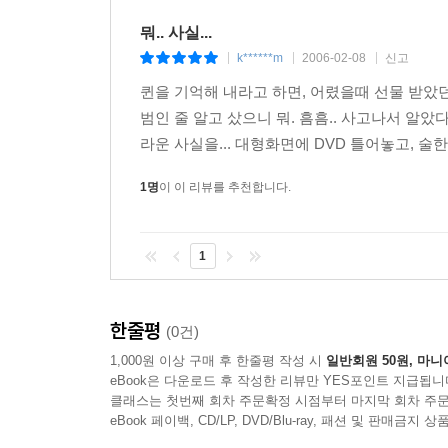
뭐.. 사실...
k******m
2006-02-08
신고
|
|
|
퀸을 기억해 내라고 하면, 어렸을때 선물 받았던
범인 줄 알고 샀으니 뭐. 흠흠.. 사고나서 알
라운 사실을... 대형화면에 DVD 틀어놓고, 술한
1명
이 이 리뷰를 추천합니다.
1
한줄평
(0건)
1,000원 이상 구매 후 한줄평 작성 시
일반회원 50원, 마니
eBook은 다운로드 후 작성한 리뷰만 YES포인트 지급됩니
클래스는 첫번째 회차 주문확정 시점부터 마지막 회차 주문
eBook 페이백, CD/LP, DVD/Blu-ray, 패션 및 판매금