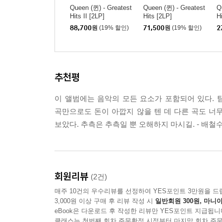
Queen (퀸) - Greatest
Queen (퀸) - Greatest
Q
Hits II [2LP]
Hits [2LP]
Hi
88,700
원
(19% 할인)
71,500
원
(19% 할인)
2
추천평
이 앨범에는 음악의 모든 요소가 포함되어 있다. 팀 
곡만으로도 돈이 아깝지 않을 텐 데 다른 곡도 너무 
보았다. 추측은 추측일 뿐 오해하지 마시길. - 배철
회원리뷰
(2건)
매주 10건의 우수리뷰를 선정하여 YES포인트 3만원을 드
3,000원 이상 구매 후 리뷰 작성 시
일반회원 300원, 마니아
eBook은 다운로드 후 작성한 리뷰만 YES포인트 지급됩니
클래스는 첫번째 회차 주문확정 시점부터 마지막 회차 주문