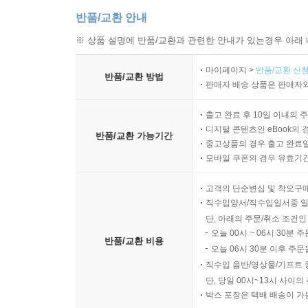
반품/교환 안내
※ 상품 설명에 반품/교환과 관련한 안내가 있는경우 아래 
마이페이지 >
반품/교환 신청
반품/교환 방법
판매자 배송 상품은 판매자와
출고 완료 후 10일 이내의 
디지털 콘텐츠인 eBook의 
반품/교환 가능기간
중고상품의 경우 출고 완료일
모바일 쿠폰의 경우 유효기간(
고객의 단순변심 및 착오구
직수입양서/직수입일서중 일
단, 아래의 주문/취소 조건인
오늘 00시 ~ 06시 30분 
반품/교환 비용
오늘 06시 30분 이후 주문
직수입 음반/영상물/기프트 
단, 당일 00시~13시 사이
박스 포장은 택배 배송이 가