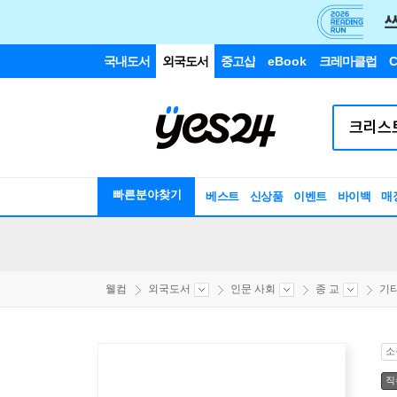
국내도서
외국도서
중고샵
eBook
크레마클럽
C
빠른분야찾기
베스트
신상품
이벤트
바이백
매
웰컴
외국도서
인문 사회
종 교
기
소
직