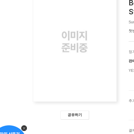
B
S
Sum
첫
정
판
Y
추
공유하기
결