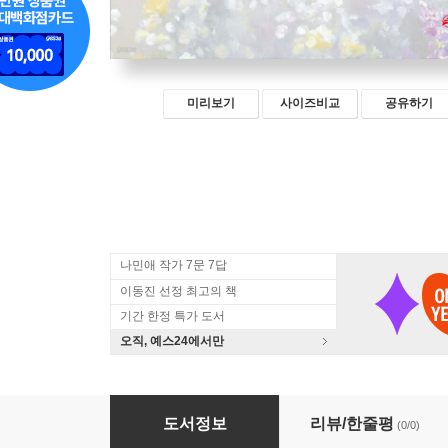
미리보기
사이즈비교
공유하기
나민애 작가 7문 7답
이동진 선정 최고의 책
기간 한정 특가 도서
오직, 예스24에서만
어머나! 너무 멋지세요
도서정보
리뷰/한줄평
(0/0)