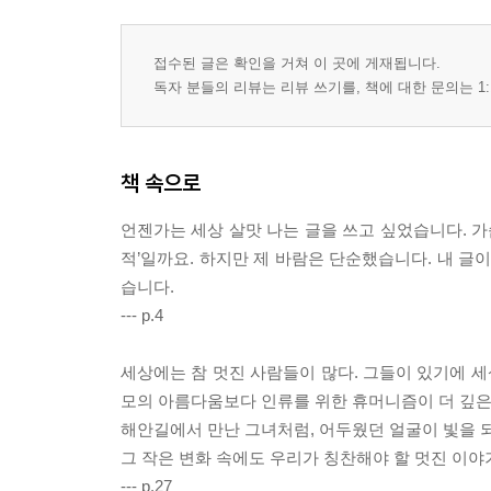
내 막냇동생의 농촌 살이
지피지기 백전불태(知彼知己 百戰不殆)
개 이야기
접수된 글은 확인을 거쳐 이 곳에 게재됩니다.
친구여
독자 분들의 리뷰는 리뷰 쓰기를, 책에 대한 문의는 1:
2부 / 삶을 걸으며 계절을 만나다
책 속으로
잡초 예찬
돌 속에 스며 있는 여심(女心)
언젠가는 세상 살맛 나는 글을 쓰고 싶었습니다. 가
돌을 사랑해
적’일까요. 하지만 제 바람은 단순했습니다. 내 글
조약돌
습니다.
내 곁에 있는 돌
--- p.4
봄을 맞으며
여름 정원에 꽃이 핀다
세상에는 참 멋진 사람들이 많다. 그들이 있기에 세
가을
모의 아름다움보다 인류를 위한 휴머니즘이 더 깊은
밴쿠버 가을 서정
해안길에서 만난 그녀처럼, 어두웠던 얼굴이 빛을 
가을이 주는 행복
그 작은 변화 속에도 우리가 칭찬해야 할 멋진 이야
따스한 가을 햇살의 오후
--- p.27