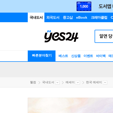
국내도서
외국도서
중고샵
eBook
크레마클럽
C
빠른분야찾기
베스트
신상품
이벤트
바이백
매
웰컴
국내도서
에세이
한국 에세이