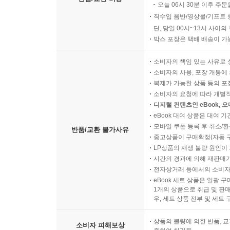
오늘 06시 30분 이후 주문
직수입 음반/영상물/기프트 
단, 당일 00시~13시 사이
박스 포장은 택배 배송이 가
소비자의 책임 있는 사유로 
소비자의 사용, 포장 개봉에 
복제가 가능한 상품 등의 포장을 
소비자의 요청에 따라 개별
디지털 컨텐츠인 eBook, 
eBook 대여 상품은 대여 기
모바일 쿠폰 등록 후 취소/환
반품/교환 불가사유
중고상품이 구매확정(자동 
LP상품의 재생 불량 원인이 기
시간의 경과에 의해 재판매가
전자상거래 등에서의 소비자
eBook 세트 상품은 일괄 
1개의 상품으로 취급 및 판매
우, 세트 상품 전부 및 세트
상품의 불량에 의한 반품, 교
소비자 피해보상