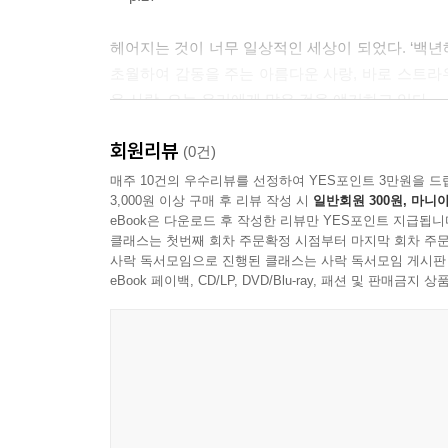
밴쿠버의 겨울 안개
밴쿠버는 비에 젖어
헤어지는 것이 너무 일상적인 세상이 되었다. ‘백년
장독대가 있는 풍경 1
초월하여 감동을 주는 아름다운 사랑, 바로 스트라우
장독대가 있는 풍경 2
운 사랑, 오늘 우리에게 많은 것을 얘기하고 있다.
텃밭을 가꾸며
--- p.52
회원리뷰
겨울 아침
(0건)
웨스트 밴쿠버 바닷가에서
내가 첩첩산중 오지에 사는 기분이라고 해서 세상과 
매주 10건의 우수리뷰를 선정하여 YES포인트 3만원을 드
3,000원 이상 구매 후 리뷰 작성 시
일반회원 300원, 마니아
수국꽃이 피는 여름 정원
를 한 잔 마시면서 살아가는 얘기를 나눈다. 세상 
eBook은 다운로드 후 작성한 리뷰만 YES포인트 지급됩니
장독대를 바라보며
클래스는 첫번째 회차 주문확정 시점부터 마지막 회차 주문
--- p.112
동심초(同心草)
사락 독서모임으로 진행된 클래스는 사락 독서모임 게시판
세상에서 가장 살기 좋은 곳
eBook 페이백, CD/LP, DVD/Blu-ray, 패션 및 판매금
인생은 계절처럼
겨울 숲의 새를 보며
출간을 축하하며