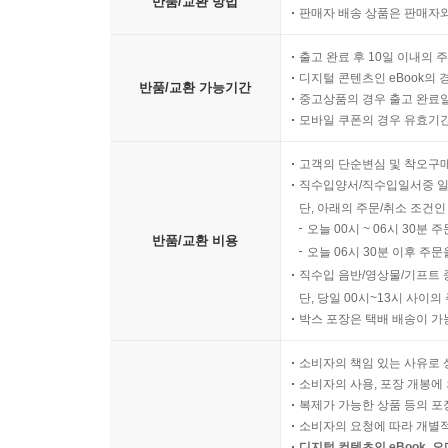
반품/교환 방법
판매자 배송 상품은 판매자와
출고 완료 후 10일 이내의 
디지털 콘텐츠인 eBook의 
반품/교환 가능기간
중고상품의 경우 출고 완료일
모바일 쿠폰의 경우 유효기간(
고객의 단순변심 및 착오구
직수입양서/직수입일서중 일
단, 아래의 주문/취소 조건인
오늘 00시 ~ 06시 30분 
반품/교환 비용
오늘 06시 30분 이후 주문
직수입 음반/영상물/기프트 
단, 당일 00시~13시 사이
박스 포장은 택배 배송이 가
소비자의 책임 있는 사유로 
소비자의 사용, 포장 개봉에 
복제가 가능한 상품 등의 포장을 
소비자의 요청에 따라 개별
디지털 컨텐츠인 eBook, 