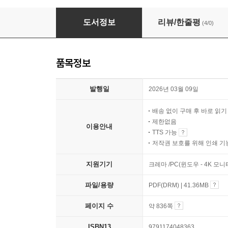
2026 해커스 투자자산운용사 최종 실전모의고사 
도서정보
리뷰/한줄평
(4/0)
품목정보
발행일
2026년 03월 09일
배송 없이 구매 후 바로 읽
제한없음
이용안내
TTS 가능
저작권 보호를 위해 인쇄 기
지원기기
크레마 /PC(윈도우 - 4K 모
파일/용량
PDF(DRM) | 41.36MB
페이지 수
약 836쪽
ISBN13
9791174048363