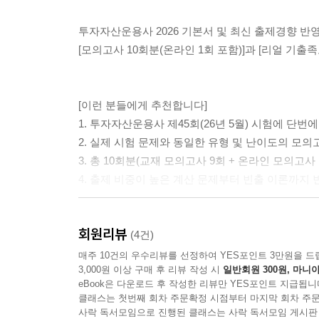
투자자산운용사 2026 기본서 및 최신 출제경향 반
[모의고사 10회분(온라인 1회 포함)]과 [리얼 기출족
[이런 분들에게 추천합니다]
1. 투자자산운용사 제45회(26년 5월) 시험에 단번
2. 실제 시험 문제와 동일한 유형 및 난이도의 모
3. 총 10회분(교재 모의고사 9회 + 온라인 모의
4. 출제 비중이 높은 계산 문제부터 빈출 이론까지
회원리뷰
[해커스 교재만의 특장점]
(4건)
1. 최신 기출경향이 반영된 [모의고사 10회분(온라인
매주 10건의 우수리뷰를 선정하여 YES포인트 3만원을 드
3,000원 이상 구매 후 리뷰 작성 시
일반회원 300원, 마니아
1) 최근 2년(26년 1월 시험 포함)간 시행된 투
eBook은 다운로드 후 작성한 리뷰만 YES포인트 지급됩니
등을 확실히 파악할 수 있습니다.
클래스는 첫번째 회차 주문확정 시점부터 마지막 회차 주문
2) 문제 마지막에 수록된 ‘OMR 답안지’를 활용하
사락 독서모임으로 진행된 클래스는 사락 독서모임 게시판