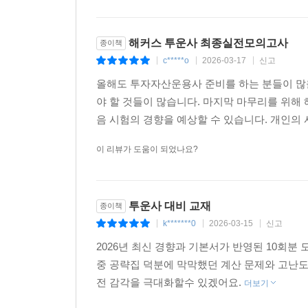
5. [무료 바로 채점 및 성적 분석 서비스]를 통해 
‘약점 보완 해설집’에 수록된 QR코드를 통해 손
해커스 투운사 최종실전모의고사
종이책
가능성까지 예측할 수 있습니다.
c*****o
2026-03-17
신고
|
|
|
올해도 투자자산운용사 준비를 하는 분들이 많
야 할 것들이 많습니다. 마지막 마무리를 위해
[투자자산운용사 합격을 위한 해커스만의 추가 학습 콘텐츠
음 시험의 경향을 예상할 수 있습니다. 개인의 
1. 본 교재 인강(교재 내 1일 수강권 수록)
2. 이론정리+문제풀이 무료 특강
이 리뷰가 도움이 되었나요?
3. 시험에 꼭! 나오는 필수암기공식(PDF)
4. 온라인 적중 모의고사(교재 내 응시권 수록)
5. 무료 바로 채점 및 성적 분석 서비스
투운사 대비 교재
종이책
k*******0
2026-03-15
신고
|
|
|
2026년 최신 경향과 기본서가 반영된 10회분
중 공략집 덕분에 막막했던 계산 문제와 고난도
전 감각을 극대화할수 있겠어요.
더보기