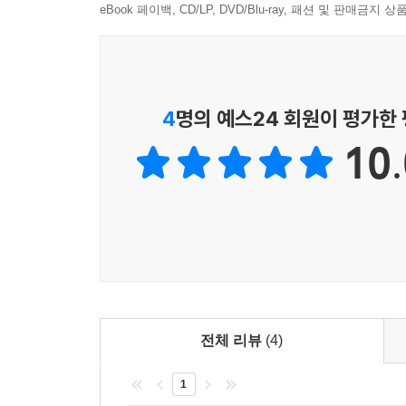
eBook 페이백, CD/LP, DVD/Blu-ray, 패션 및 판매금
2. 쉽고 상세한 설명의 [약점 보완 해설집]을 통해
1) 취약 과목 분석표&출제포인트
채점 후 취약 과목 분석표를 작성해 봄으로써 자신
있습니다.
4
명의 예스24 회원이 평가한
10.
2) 이해하기 쉽고 상세한 해설과 오답 개념 체크
- 정답에 대한 상세한 해설뿐만 아니라 오답까지 꼼
- 해설만 읽어도 개념이 정리될 수 있도록 정답/오
3) 이것도 알면 합격!
해당 문제의 출제포인트와 관련된 이론을 정리하여 문
4) 문제별 난이도 표시
각 문제에 상/중/하로 표시된 난이도를 확인하고, 
전체 리뷰
(4)
1
3. 시험에 자주 출제되는 Topic만 담은 [리얼 기