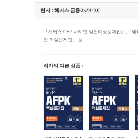
실전모의고사 9회
편저 :
해커스 금융아카데미
약점 보완 해설집
『해커스 CFP 사례형 실전예상문제집』,『해커스
[리얼 기출족보 1] 고빈출 7일 완성
형 핵심문제집』 등.
[리얼 기출족보 2] 주/채/파 3일 완성
[리얼 기출족보 3] 빈출 O/X 1000제 체크북
작가의 다른 상품