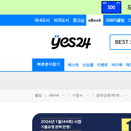
국내도서
외국도서
중고샵
eBook
크레마클럽
C
빠른분야찾기
베스트
신상품
이벤트
바이백
매
웰컴
eBook
수험서
경제/금융/회계/...