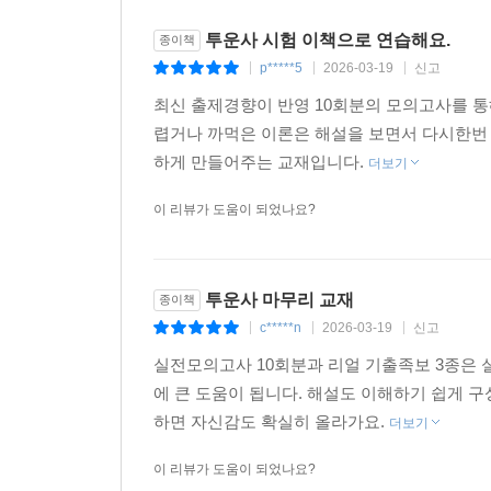
1) [리얼 기출족보 1] 고빈출 7일 완성
방대한 시험 범위에서 빈출되는 Topic만을 선별하
투운사 시험 이책으로 연습해요.
종이책
p*****5
2026-03-19
신고
|
|
|
2) [리얼 기출족보 2] 주/채/파 3일 완성
최신 출제경향이 반영 10회분의 모의고사를
초심자가 가장 어려워하는 3과목 ‘주식/채권/파생상
렵거나 까먹은 이론은 해설을 보면서 다시한번
하게 만들어주는 교재입니다.
더보기
3) [리얼 기출족보 3] 빈출 O/X 1,000제 체크북
OX/빈칸 문제로 구성하여 핵심 내용을 효과적으로 
이 리뷰가 도움이 되었나요?
4. 다양한 학습 콘텐츠로 최종 마무리 학습이 가능
1) 시험에 꼭! 나오는 필수암기공식(PDF)
투운사 마무리 교재
종이책
계산에 자신 없는 사람도 암기만 한다면, 실제 시험
c*****n
2026-03-19
신고
|
|
|
실전모의고사 10회분과 리얼 기출족보 3종은 
2) 온라인 적중 모의고사(1회)
에 큰 도움이 됩니다. 해설도 이해하기 쉽게 
- 교재에 수록된 9회분의 실전모의고사를 모두 학
하면 자신감도 확실히 올라가요.
더보기
있습니다.
- 총 10회분의 모의고사를 철저히 학습한다면 완벽
이 리뷰가 도움이 되었나요?