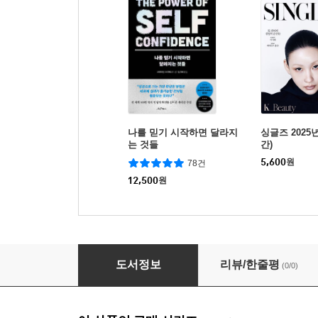
나를 믿기 시작하면 달라지
싱글즈 2025년
는 것들
간)
5,600
원
78건
12,500
원
싱글즈 2026년 3월호 (월간)
도서정보
리뷰/한줄평
(0/0)