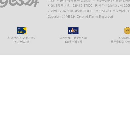
주소 : 서울시 영등포구 은행로 11, 5층~6층(여의도동,일신
사업자등록번호 : 229-81-37000 통신판매업신고 : 제 200
이메일 : yes24help@yes24.com 호스팅 서비스사업자 :
Copyright ⓒ YES24 Corp. All Rights Reserved.