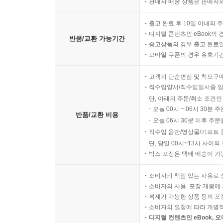
판매자 배송 상품은 판매자와
출고 완료 후 10일 이내의 
디지털 콘텐츠인 eBook의 
반품/교환 가능기간
중고상품의 경우 출고 완료일
모바일 쿠폰의 경우 유효기간(
고객의 단순변심 및 착오구
직수입양서/직수입일서중 일
단, 아래의 주문/취소 조건인
오늘 00시 ~ 06시 30분 
반품/교환 비용
오늘 06시 30분 이후 주문
직수입 음반/영상물/기프트 
단, 당일 00시~13시 사이
박스 포장은 택배 배송이 가
소비자의 책임 있는 사유로 
소비자의 사용, 포장 개봉에 
복제가 가능한 상품 등의 포장을 
소비자의 요청에 따라 개별
디지털 컨텐츠인 eBook, 