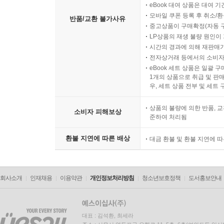
eBook 대여 상품은 대여 기
모바일 쿠폰 등록 후 취소/환
반품/교환 불가사유
중고상품이 구매확정(자동 
LP상품의 재생 불량 원인이 기
시간의 경과에 의해 재판매가
전자상거래 등에서의 소비자
eBook 세트 상품은 일괄 
1개의 상품으로 취급 및 판매
우, 세트 상품 전부 및 세트
상품의 불량에 의한 반품, 교
소비자 피해보상
준하여 처리됨
환불 지연에 따른 배상
대금 환불 및 환불 지연에 
회사소개
인재채용
이용약관
개인정보처리방침
청소년보호정책
도서홍보안내
대표 : 김석환, 최세라