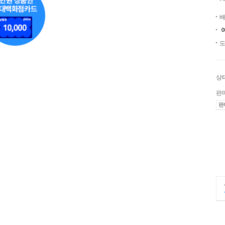
배
도
상
판
판