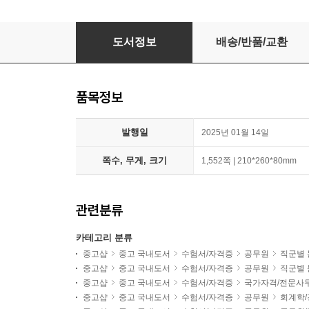
신경수 미시/거시·국제 경제학 세트
도서정보
배송/반품/교환
품목정보
발행일
2025년 01월 14일
쪽수, 무게, 크기
1,552쪽 | 210*260*80mm
관련분류
카테고리 분류
중고샵
중고 국내도서
수험서/자격증
공무원
직군별
중고샵
중고 국내도서
수험서/자격증
공무원
직군별
중고샵
중고 국내도서
수험서/자격증
국가자격/전문사
중고샵
중고 국내도서
수험서/자격증
공무원
회계학