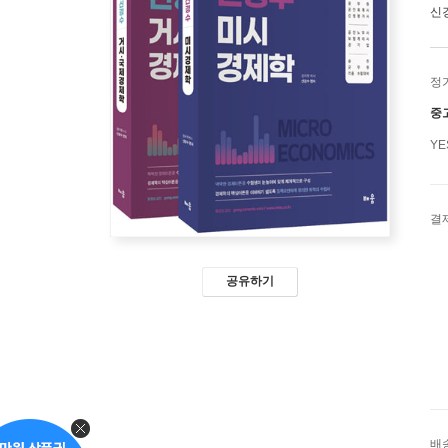
신
정
중
Y
결
공유하기
배