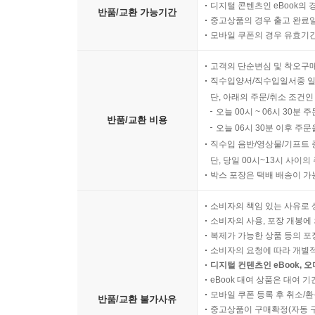
그때그때마다 개정을 하는 것이 어렵기 때문에 꼭
디지털 콘텐츠인 eBook의 
CHAPTER 12. IS－LM모형
반품/교환 가능기간
중고상품의 경우 출고 완료일
집필한 ‘통합 객관식 경제학’을 참조하면 될 것이다.
CHAPTER 13. 재정정책과 금융정책
모바일 쿠폰의 경우 유효기간(
CHAPTER 14. 총수요－총공급모형
6. 경제이론의 설명 중 본문에서는 불필요하지만 추
고객의 단순변심 및 착오구
Part 06. 실업과 인플레이션
직수입양서/직수입일서중 일
7. 경제학의 초학자들에게는 어려운 내용이지만 
단, 아래의 주문/취소 조건인
CHAPTER 15. 실 업
오늘 00시 ~ 06시 30분 
‘심화분석’에서 별도로 처리하였으므로 이 책을 처
CHAPTER 16. 인플레이션
반품/교환 비용
오늘 06시 30분 이후 주문
CHAPTER 17. 필립스곡선이론
직수입 음반/영상물/기프트 
8. 각 장의 전체적인 줄거리 및 이론들 간의 비
단, 당일 00시~13시 사이
부록으로 수록하였다. 이는 적은 시간투입으로도 전
Part 07. 거시경제학의 학파별 이론
박스 포장은 택배 배송이 가
CHAPTER 18. 고전학파와 케인즈(J. M. Keynes)
소비자의 책임 있는 사유로 
CHAPTER 19. 케인즈학파와 통화주의학파
소비자의 사용, 포장 개봉에 
CHAPTER 20. 새고전학파와 새케인즈학파
복제가 가능한 상품 등의 포장을 
CHAPTER 21. 공급중시경제학파
소비자의 요청에 따라 개별
디지털 컨텐츠인 eBook, 
eBook 대여 상품은 대여 기
Part 08. 동태경제이론
모바일 쿠폰 등록 후 취소/환
반품/교환 불가사유
CHAPTER 22. 경기변동론
중고상품이 구매확정(자동 