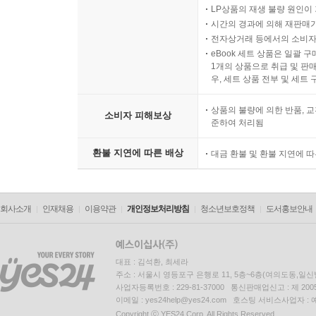
CHAPTER 23. 경제성장론
LP상품의 재생 불량 원인이 기
CHAPTER 24. 경제발전론
시간의 경과에 의해 재판매가
전자상거래 등에서의 소비자
eBook 세트 상품은 일괄 
[국제경제학]
1개의 상품으로 취급 및 판매
우, 세트 상품 전부 및 세트
Part 01. 국제무역론
상품의 불량에 의한 반품, 교
CHAPTER 01. 국제무역이론
소비자 피해보상
준하여 처리됨
CHAPTER 02. 무역정책론
환불 지연에 따른 배상
대금 환불 및 환불 지연에 
Part 02. 국제금융론
CHAPTER 03. 외환시장론
CHAPTER 04. 국제수지론
회사소개
인재채용
이용약관
개인정보처리방침
청소년보호정책
도서홍보안내
** 색인
대표 : 김석환, 최세라
주소 : 서울시 영등포구 은행로 11, 5층~6층(여의도동,일신
사업자등록번호 : 229-81-37000 통신판매업신고 : 제 200
이메일 : yes24help@yes24.com 호스팅 서비스사업자 :
Copyright ⓒ YES24 Corp. All Rights Reserved.