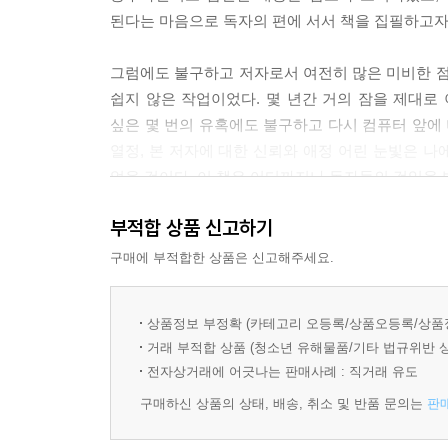
된다는 마음으로 독자의 편에 서서 책을 집필하고자
Part 07. 일반균형이론과 후생경제학
CHAPTER 23. 일반균형이론
그럼에도 불구하고 저자로서 여전히 많은 미비한 점
CHAPTER 24. 후생경제학
쉽지 않은 작업이었다. 몇 년간 거의 잠을 제대로
싶은 몇 번의 유혹에도 불구하고 다시 컴퓨터 앞에
Part 08. 공공경제학과 정보경제학
열정, 본 저자에 대한 신뢰와 애정 어린 눈빛은 나
CHAPTER 25. 시장실패
없을 것이다. 이 책은 어디까지나 독자들의 것임을 
CHAPTER 26. 공공선택이론
CHAPTER 27. 정보경제학
부적합 상품 신고하기
처음 책을 집필하고자 했을 때의 커다란 희망과 
CHAPTER 28. 행동경제학
없다. 사소한 오류도 용서하지 못하는 꼼꼼한 저
구매에 부적합한 상품은 신고해주세요.
독자들의 도움을 받아 지속적으로 수정해 나갈 것을
** 색인
상품정보 부정확 (카테고리 오등록/상품오등록/상품
이 책은 미시경제학과 거시경제학·국제경제학 두 
[거시경제학]
거래 부적합 상품 (청소년 유해물품/기타 법규위반 
그리고 이 책은 공무원, 공인회계사, 감정평가사
전자상거래에 어긋나는 판매사례 : 직거래 유도
집필되었다. 또한 학교에서 경제학을 수강하는 경
Part 01. 거시경제학의 기초
구매하신 상품의 상태, 배송, 취소 및 반품 문의는
판
CHAPTER 01. 거시경제학의 세계
이 책은 여러 가지 부족함에도 불구하고 나름대로의
CHAPTER 02. 국민소득의 측정