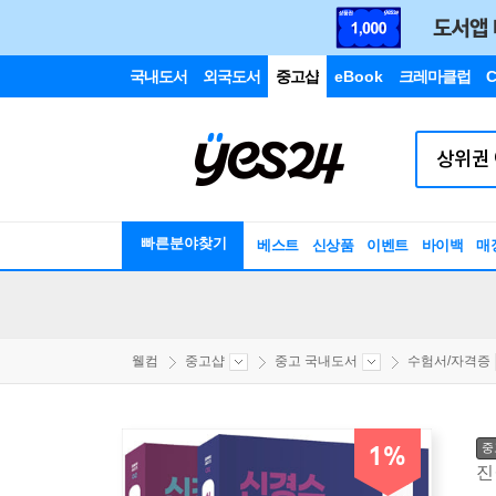
국내도서
외국도서
중고샵
eBook
크레마클럽
C
빠른분야찾기
베스트
신상품
이벤트
바이백
매
웰컴
중고샵
중고 국내도서
수험서/자격증
중
1%
진