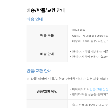
배송/반품/교환 안내
1. 대부분의 경제학 전공서적들은 문장이 어렵고
Part 02. 국민소득결정이론
저자는 이러한 점을 고려하여 초학자라 할지라도 
CHAPTER 03. 고전학파의 국민소득결정이론
배송 안내
노력을 기울였다.
CHAPTER 04. 케인즈(J. M. Keynes)의 국민소
CHAPTER 05. 케인즈(J. M. Keynes)의 승수이론
판매자 배송
2. 시험에 자주 출제된 부분이나 이론적으로 중
배송 구분
택배사 : 롯데택배 (상황에 
하였다.
배송비 : 6,000원 (
도서산간 : 
Part 03. 소비함수와 투자함수
CHAPTER 06. 소비함수이론
판매자가 직접 배송하는 상
3. 경제이론에 필요한 수식이나 핵심내용은 박스 
배송 안내
CHAPTER 07. 투자함수이론
판매자 사정에 의하여 출고
4. 경제학은 사회에서 일어나는 수많은 경제현
Part 04. 화폐금융론
반품/교환 안내
있다. 따라서 독자들은 경제학공부를 할 때 개별이
CHAPTER 08. 화폐와 금융
개별이론들이 다른 이론들과 어떻게 연결되어 있는
※ 상품 설명에 반품/교환과 관련한 안내가 있는경우 아래 
CHAPTER 09. 화폐공급이론
있도록 하였다.
CHAPTER 10. 화폐수요이론
마이페이지 >
반품/교환 신청
반품/교환 방법
CHAPTER 11. 화폐시장의 균형과 금융정책
판매자 배송 상품은 판매자와
5. 경제학 이론을 공부한 후 독자 스스로 자기
수록하였다. 더 많은 기출문제들을 본서의 본문
Part 05. 총수요－총공급이론
출고 완료 후 10일 이내의 