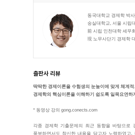
Part 04. 생산자이론
동국대학교 경제학 박사
CHAPTER 12. 생산함수이론
숭실대학교, 서울 시립대
CHAPTER 13. 비용함수이론
前 시립 인천대학 세무
CHAPTER 14. 이윤극대화
現 노무사단기 경제학 대
Part 05. 생산물시장이론
CHAPTER 15. 완전경쟁시장
CHAPTER 16. 독점시장
CHAPTER 17. 독점적 경쟁시장
출판사 리뷰
CHAPTER 18. 과점시장
딱딱한 경제이론을 수험생의 눈높이에 맞게 체계적
CHAPTER 19. 게임이론
경제학의 핵심이론을 이해하기 쉽도록 일목요연하게
Part 06. 생산요소시장과 소득분배
* 동영상 강의 gong.conects.com
CHAPTER 20. 생산요소시장의 이윤극대화
CHAPTER 21. 생산요소시장이론
각종 경제학 기출문제의 최근 동향을 바탕으로 
CHAPTER 22. 소득분배이론
풍부하면서도 참신한 내용을 담고자 노력하였고, 