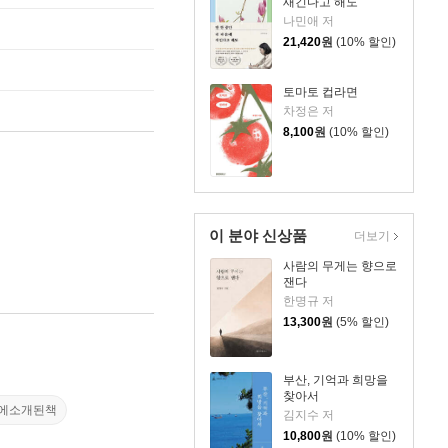
새긴다고 해도
나민애 저
21,420
원
(10% 할인)
토마토 컵라면
차정은 저
8,100
원
(10% 할인)
이 분야 신상품
더보기
사람의 무게는 향으로
잰다
한명규 저
13,300
원
(5% 할인)
부산, 기억과 희망을
찾아서
에소개된책
김지수 저
10,800
원
(10% 할인)