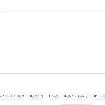
mm
학뉴스레터에소개된책
#감성시집
#쓰는맛
#선물하기좋은시집
#드라마