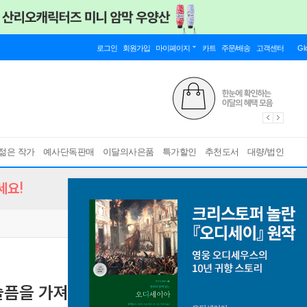
로그인
회원가입
마이페이지
카트
주문/배송
고객센터
Gl
젊은 작가
예사단독판매
이달의사은품
특가할인
추천도서
대량/법인
세요!
슬픔을 가져갈지도 몰라 (출간 10주년 기념