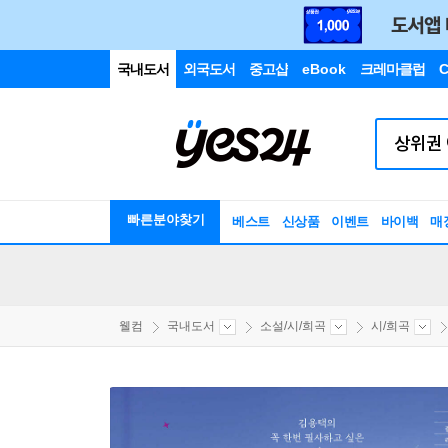
국내도서
외국도서
중고샵
eBook
크레마클럽
C
빠른분야찾기
베스트
신상품
이벤트
바이백
매
웰컴
국내도서
소설/시/희곡
시/희곡