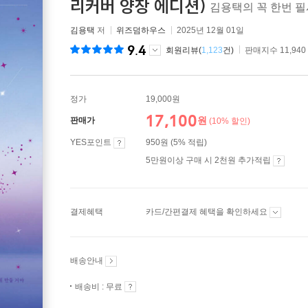
리커버 양장 에디션)
김용택의 꼭 한번 
김용택
저
위즈덤하우스
2025년 12월 01일
9.4
회원리뷰(
1,123
건)
판매지수 11,940
정가
19,000원
17,100
원
판매가
(10% 할인)
YES포인트
950원 (5% 적립)
5만원이상 구매 시 2천원 추가적립
결제혜택
카드/간편결제 혜택을 확인하세요
배송안내
배송비 : 무료