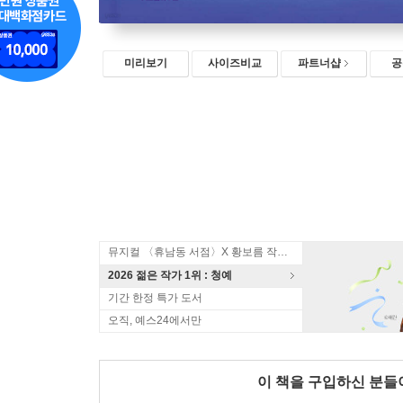
미리보기
사이즈비교
파트너샵
공
뮤지컬 〈휴남동 서점〉X 황보름 작가 북토크
2026 젊은 작가 1위 : 청예
기간 한정 특가 도서
오직, 예스24에서만
이 책을 구입하신 분