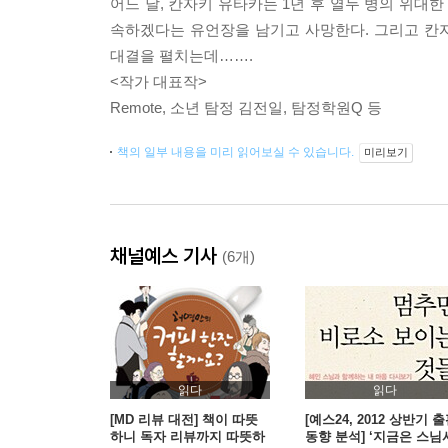
어느 날, 칸자키 유타카는 1년 후 열두 병의 위대
속하겠다는 유언장을 남기고 사망한다. 그리고 칸
대결을 펼치는데…….
<작가 대표작>
Remote, 소년 탐정 김전일, 탐정학원Q 등
책의 일부 내용을 미리 읽어보실 수 있습니다.
미리보기
채널예스 기사
(6개)
읽다
읽다
[MD 리뷰 대전] 책이 따뜻
[예스24, 2012 상반기 
하니 독자 리뷰까지 따뜻하
동향 분석] ‘지금은 스님