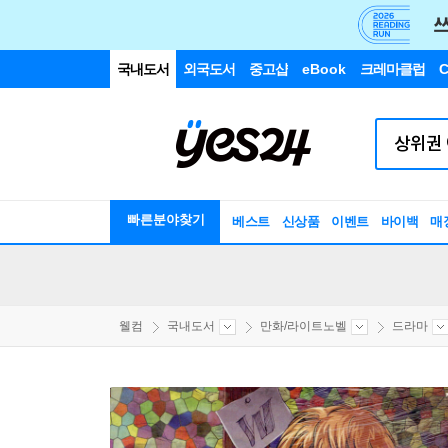
국내도서
외국도서
중고샵
eBook
크레마클럽
C
빠른분야찾기
베스트
신상품
이벤트
바이백
매
웰컴
국내도서
만화/라이트노벨
드라마