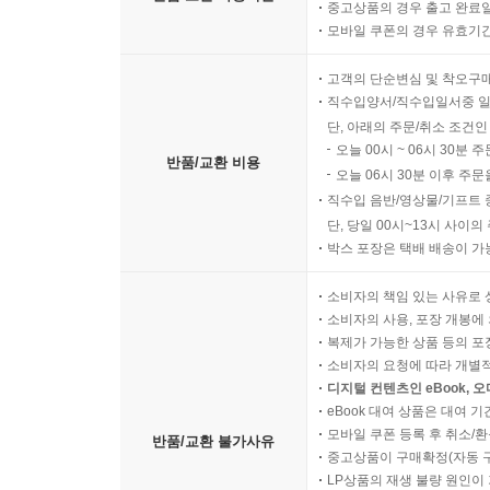
중고상품의 경우 출고 완료일
모바일 쿠폰의 경우 유효기간(
고객의 단순변심 및 착오구
직수입양서/직수입일서중 일
단, 아래의 주문/취소 조건인
오늘 00시 ~ 06시 30분 
반품/교환 비용
오늘 06시 30분 이후 주문
직수입 음반/영상물/기프트 
단, 당일 00시~13시 사이
박스 포장은 택배 배송이 가
소비자의 책임 있는 사유로 
소비자의 사용, 포장 개봉에 
복제가 가능한 상품 등의 포장을 
소비자의 요청에 따라 개별
디지털 컨텐츠인 eBook, 
eBook 대여 상품은 대여 기
모바일 쿠폰 등록 후 취소/환
반품/교환 불가사유
중고상품이 구매확정(자동 
LP상품의 재생 불량 원인이 기