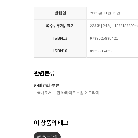
발행일
2005년 11월 15일
쪽수, 무게, 크기
223쪽 | 242g | 128*188*20
ISBN13
9788925885421
ISBN10
8925885425
관련분류
카테고리 분류
국내도서
만화/라이트노벨
드라마
이 상품의 태그
#맛있는만화