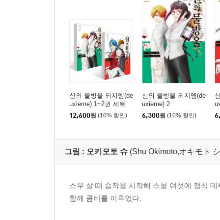
신의 물방울 되지엠(de
신의 물방울 되지엠(de
신
uxieme) 1~2권 세트
uxieme) 2
u
12,600
원
(10% 할인)
6,300
원
(10% 할인)
6
그림 :
오키모토 슈
(Shu Okimoto,オキモト
스무 살 때 습작을 시작해 스물 여섯에 정식
함께 콤비를 이루었다.