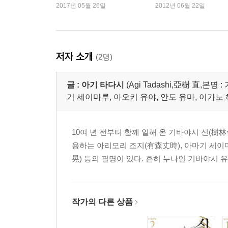
다
대’ 100위내 스님 저서가
2017년 05월 26일
2012년 06월 22일
권, 왜 인기일까?
저자 소개
(2명)
글 :
아기 타다시
(Agi Tadashi,亞樹 直,본
기 세이마루, 아오키 유야, 안도 유마, 이가노
10여 년 전부터 함께 일해 온 기바야시 신(樹林
용하는 아리모리 조지(有森丈時), 아마기 세이마
晃) 등의 필명이 있다. 흔히 누나인 기바야시 유코를
작가의 다른 상품