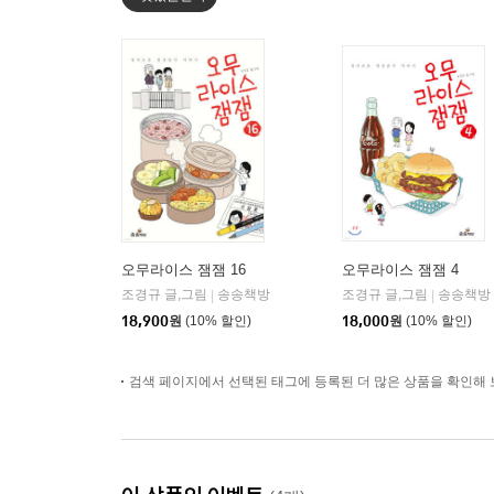
오무라이스 잼잼 16
오무라이스 잼잼 4
조경규 글,그림
송송책방
조경규 글,그림
송송책방
|
|
18,900
원
(10% 할인)
18,000
원
(10% 할인)
검색 페이지에서 선택된 태그에 등록된 더 많은 상품을 확인해 