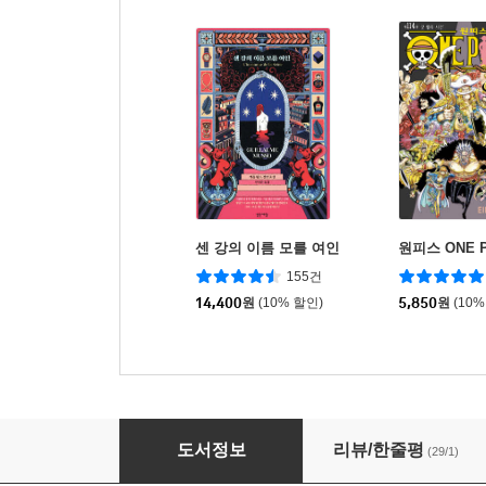
센 강의 이름 모를 여인
원피스 ONE P
155건
14,400
원
(10% 할인)
5,850
원
(10%
신의 물방울 1
도서정보
리뷰/한줄평
(29/1)