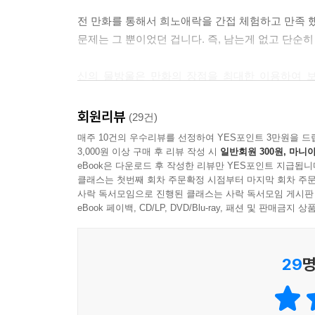
전 만화를 통해서 희노애락을 간접 체험하고 만족 
문제는 그 뿐이었던 겁니다. 즉, 남는게 없고 단순
신의 물방울은 만화의 장점을 최대한 이용하여 
해주고 있습니다. 하지만 지루하지는 않게..
회원리뷰
(29건)
와인의 향기와 맛에 대한 표현은 내 마음을 사로 잡
매주 10건의 우수리뷰를 선정하여 YES포인트 3만원을 드
사실은 좀 심하게 과장되었을 것같은 느낌도 들지만
3,000원 이상 구매 후 리뷰 작성 시
일반회원 300원, 마니아
eBook은 다운로드 후 작성한 리뷰만 YES포인트 지급됩니
클래스는 첫번째 회차 주문확정 시점부터 마지막 회차 주문
밝은 보라색 올드 로즈, 꽃다발이 아닌 백가지 꽃향
사락 독서모임으로 진행된 클래스는 사락 독서모임 게시판
하늘의 은혜를 한껏 받은 대지의 강인함이 영원한 잠
eBook 페이백, CD/LP, DVD/Blu-ray, 패션 및 판매금
중후한 기타와 묵직한 드럼으로 감싸는 듯한 파워풀
딸기밭, 수확할 무렵의 봄, 거기에 서 있는 아름다운
29
명
저는 술을 맛으로 먹은 적이 단 한번도 없지만 이러
술을 즐길 줄 아느냐 모르느냐는 중요치 않고 술이 