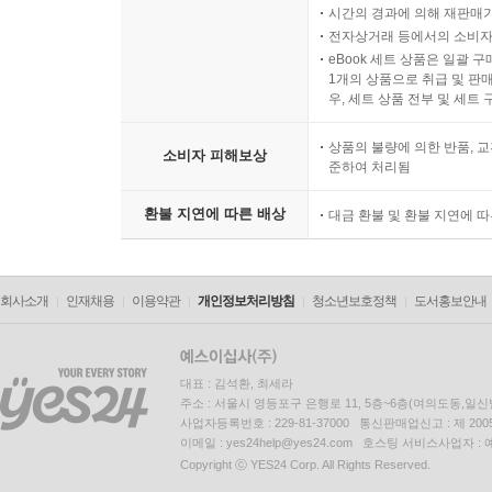
시간의 경과에 의해 재판매가
전자상거래 등에서의 소비자
eBook 세트 상품은 일괄 
1개의 상품으로 취급 및 판매
우, 세트 상품 전부 및 세트
상품의 불량에 의한 반품, 교
소비자 피해보상
준하여 처리됨
환불 지연에 따른 배상
대금 환불 및 환불 지연에 
회사소개
인재채용
이용약관
개인정보처리방침
청소년보호정책
도서홍보안내
대표 : 김석환, 최세라
주소 : 서울시 영등포구 은행로 11, 5층~6층(여의도동,일신
사업자등록번호 : 229-81-37000 통신판매업신고 : 제 200
이메일 : yes24help@yes24.com 호스팅 서비스사업자 :
Copyright ⓒ YES24 Corp. All Rights Reserved.