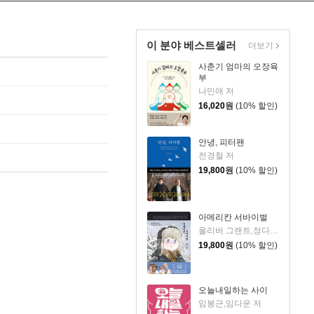
이 분야 베스트셀러
더보기
사춘기 엄마의 오장육
부
나민애 저
16,020
원
(10% 할인)
안녕, 피터팬
전경철 저
19,800
원
(10% 할인)
아메리칸 서바이벌
올리버 그랜트,정다운 저
19,800
원
(10% 할인)
오늘내일하는 사이
임봉근,임다운 저