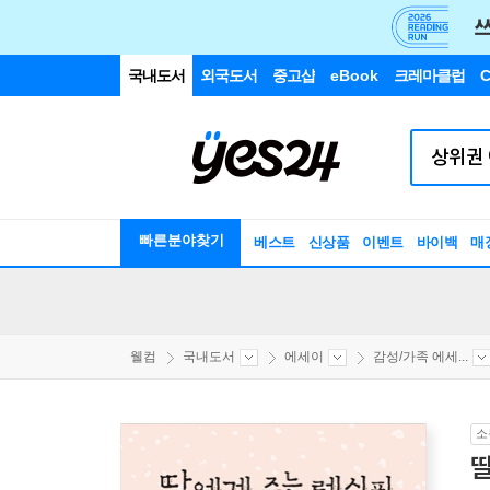
국내도서
외국도서
중고샵
eBook
크레마클럽
C
빠른분야찾기
베스트
신상품
이벤트
바이백
매
웰컴
국내도서
에세이
감성/가족 에세...
소