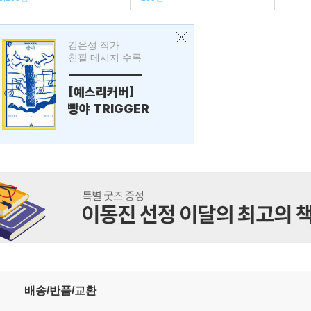
김은성 작가
친필 메시지 수록
---------------
[예스리커버]
빵야 TRIGGER
배송/반품/교환