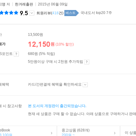
지영
저
한겨레출판
2015년 06월 09일
9.5
국내도서 top20 7주
회원리뷰(
418
건)
베스트
가
13,500원
12,150
원
매가
(10% 할인)
ES포인트
680원 (5% 적립)
5만원이상 구매 시 2천원 추가적립
제혜택
카드/간편결제 혜택을 확인하세요
매 시 참고사항
본 도서의 개정판이 출간되었습니다.
현재 새 상품은 구매 할 수 없습니다. 아래 상품으로 구매하거나 판매
eBook
중고상품 (628개)
이 상
8,100원
200원 ~