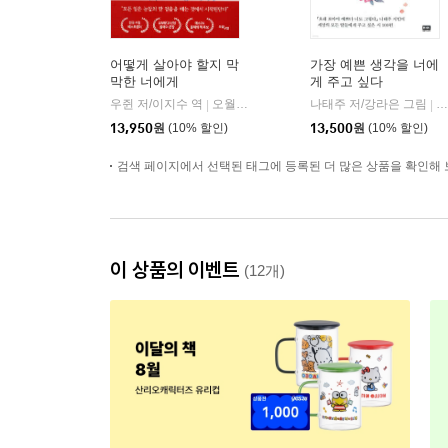
어떻게 살아야 할지 막
가장 예쁜 생각을 너에
막한 너에게
게 주고 싶다
우쥔 저/이지수 역
오월구일
나태주 저/강라은 그림
알
|
|
13,950
원
(10% 할인)
13,500
원
(10% 할인)
검색 페이지에서 선택된 태그에 등록된 더 많은 상품을 확인해 
이 상품의 이벤트
(12개)