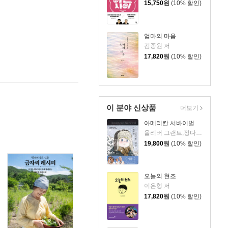
15,750
원
(10% 할인)
엄마의 마음
김종원 저
17,820
원
(10% 할인)
이 분야 신상품
더보기
아메리칸 서바이벌
올리버 그랜트,정다운 저
19,800
원
(10% 할인)
오늘의 현조
이은형 저
17,820
원
(10% 할인)