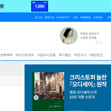
로그인
회원가입
마이페이지
카트
주문/배송
고객센터
Gl
름방학혜택
예사단독판매
이달의사은품
특가할인
추천도서
대량/법인