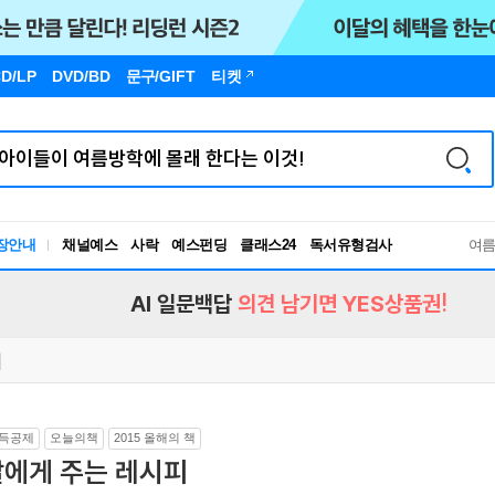
D/LP
DVD/BD
문구
/GIFT
티켓
장안내
채널예스
사락
예스펀딩
클래스24
독서유형검사
여
RBTI Lab
독서유형검사
AI 일문백답
의견 남기면 YES상품권!
득공제
오늘의책
2015 올해의 책
딸에게 주는 레시피