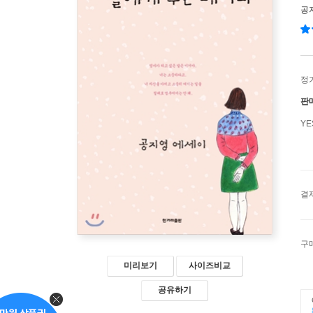
공
정
판
Y
결
구
미리보기
사이즈비교
공유하기