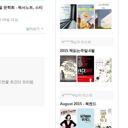
철 문학회 - 독서노트, 스티
년 08월 31일
펼쳐보기
h*****9
님의 리스트
2015 책읽는주말-6월
조언을 초간단 요리법
a******e
님의 리스트
August 2015 - 북켄드