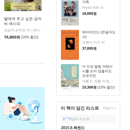
가족
Arusin Kim 저
19,000
원
딸에게 주고 싶은 금자
씨 레시피
베개
장금자,손하빈 저
세미콜론
|
재지마인드 (큰글자도
서)
19,800
원
(10% 할인)
프랭키,키키 저
37,000
원
더 이상 달빛 아래서
시를 쓰지 않을지도
모르지만
제롬 K. 제롬 저/정혜엽 역
15,300
원
(10% 할인)
이 책이 담긴
리스트
더보기
b***8
님의 리스트
2015.8.북켄드