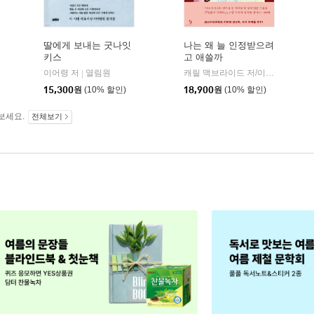
딸에게 보내는 굿나잇
나는 왜 늘 인정받으려
키스
고 애쓸까
에이치코리아(RHK)
이어령 저
열림원
캐릴 맥브라이드 저/이현정 역
돌
|
|
15,300
원
(10% 할인)
18,900
원
(10% 할인)
보세요.
전체보기