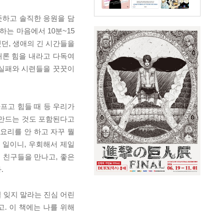
뜻하고 솔직한 응원을 담
는 마음에서 10분~15
던, 생애의 긴 시간들을
때론 힘을 내라고 다독여
 실패와 시련들을 꿋꿋이
아프고 힘들 때 등 우리가
 만드는 것도 포함된다고
 요리를 안 하고 자꾸 뭘
 일이니, 우회해서 제일
 친구들을 만나고, 좋은
.
 잊지 말라는 진심 어린
. 이 책에는 나를 위해