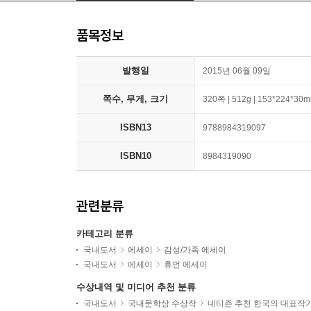
품목정보
발행일
2015년 06월 09일
쪽수, 무게, 크기
320쪽 | 512g | 153*224*30
ISBN13
9788984319097
ISBN10
8984319090
관련분류
카테고리 분류
국내도서
에세이
감성/가족 에세이
국내도서
에세이
휴먼 에세이
수상내역 및 미디어 추천 분류
국내도서
국내문학상 수상작
네티즌 추천 한국의 대표작