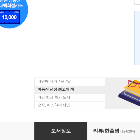
나민애 작가 7문 7답
이동진 선정 최고의 책
기간 한정 특가 도서
오직, 예스24에서만
딸에게 주는 레시피
도서정보
리뷰/한줄평
(124/294)