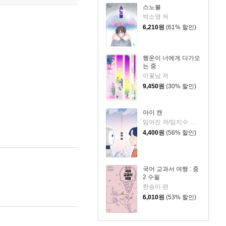
스노볼
박소영 저
6,210
원
(61% 할인)
행운이 너에게 다가오
는 중
이꽃님 저
9,450
원
(30% 할인)
아이 캔
임어진 저/임지수 그림
4,400
원
(56% 할인)
국어 교과서 여행 : 중
2 수필
한송이 편
6,010
원
(53% 할인)