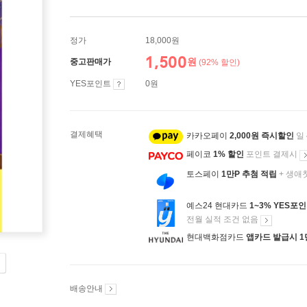
정가
18,000원
1,500
원
중고판매가
(92% 할인)
YES포인트
0원
결제혜택
카카오페이
2,000원 즉시할인
일
페이코
1% 할인
포인트 결제시
토스페이
1만P 추첨 적립
+ 생애
예스24 현대카드
1~3% YES포
전월 실적 조건 없음
현대백화점카드
앱카드 발급시 1
배송안내