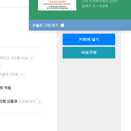
판매중
한정판매
수량
오늘은 그만 보기
카트에 넣기
바로구매
 400건, 4만원 이상
첫결제 3천원
인트 적립
만원 상품권
신규발급시