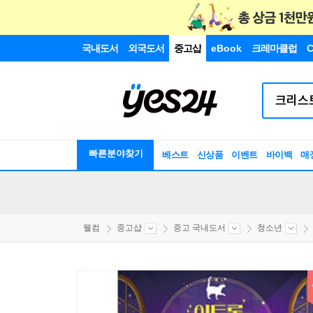
국내도서
외국도서
중고샵
eBook
크레마클럽
C
빠른분야찾기
베스트
신상품
이벤트
바이백
매
웰컴
중고샵
중고 국내도서
청소년