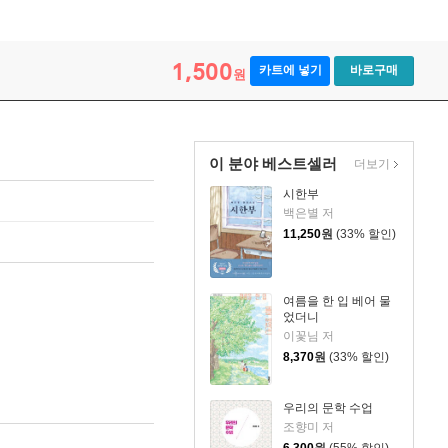
1,500
카트에 넣기
바로구매
원
이 분야 베스트셀러
더보기
시한부
백은별 저
11,250
원
(33% 할인)
여름을 한 입 베어 물
었더니
이꽃님 저
8,370
원
(33% 할인)
우리의 문학 수업
조향미 저