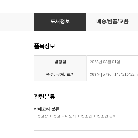
이토록 공부가 재미있어지는 순간 에디션
도서정보
배송/반품/교환
품목정보
발행일
2023년 08월 01일
쪽수, 무게, 크기
368쪽 | 578g | 145*210*22
관련분류
카테고리 분류
중고샵
중고 국내도서
청소년
청소년 문학