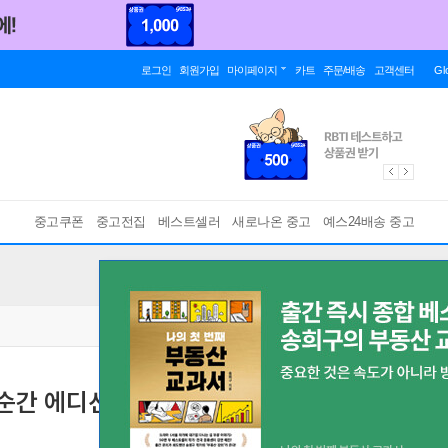
로그인
회원가입
마이페이지
카트
주문/배송
고객센터
Gl
중고쿠폰
중고전집
베스트셀러
새로나온 중고
예스24배송 중고
순간 에디션
공부에 지친 청소년들을 위한 힐링 에세이