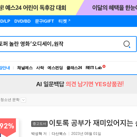
D/LP
DVD/BD
문구
/GIFT
티켓
독서유형검사
RBTI Lab
장안내
채널예스
사락
예스펀딩
클래스24
독서유형검사
AI 일문백답
의견 남기면 YES상품권!
청소년 문학
이토록 공부가 재미있어지는 
중고도서
92%
박성혁
저
다산북스
2023년 08월 01일