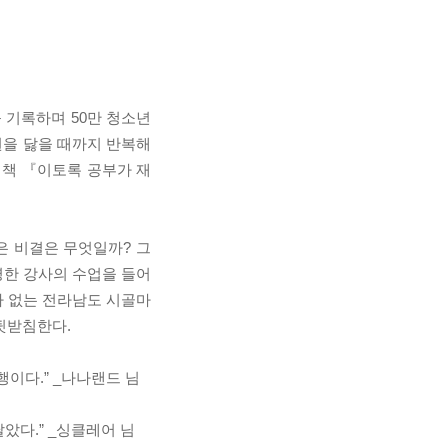
를 기록하며 50만 청소년
권을 닳을 때까지 반복해
그 책 『이토록 공부가 재
은 비결은 무엇일까? 그
명한 강사의 수업을 들어
나 없는 전라남도 시골마
뒷받침한다.
행이다.” _나나랜드 님
았다.” _싱클레어 님