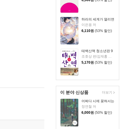
6,300
원
(55% 할인)
하라의 세계가 열리면
이은용 저
6,110
원
(53% 할인)
태백산맥 청소년판 9
조호상 편/김재홍 그림/조정래 원저
5,170
원
(53% 할인)
이 분야 신상품
더보기
어쩌다 시에 꽂혀서는
정연철 저
6,000
원
(50% 할인)