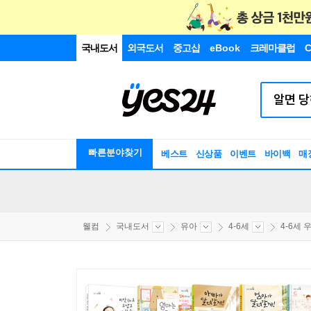
국내도서
외국도서
중고샵
eBook
크레마클럽
C
빠른분야찾기
베스트
신상품
이벤트
바이백
매
웰컴
국내도서
유아
4-6세
4-6세 우