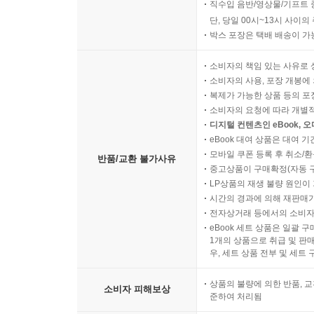
직수입 음반/영상물/기프트 
단, 당일 00시~13시 사이
박스 포장은 택배 배송이 가
소비자의 책임 있는 사유로 
소비자의 사용, 포장 개봉에 
복제가 가능한 상품 등의 포장을 
소비자의 요청에 따라 개별
디지털 컨텐츠인 eBook, 
eBook 대여 상품은 대여 기
모바일 쿠폰 등록 후 취소/환
반품/교환 불가사유
중고상품이 구매확정(자동 
LP상품의 재생 불량 원인이 기
시간의 경과에 의해 재판매가
전자상거래 등에서의 소비자
eBook 세트 상품은 일괄 
1개의 상품으로 취급 및 판매
우, 세트 상품 전부 및 세트
상품의 불량에 의한 반품, 교
소비자 피해보상
준하여 처리됨