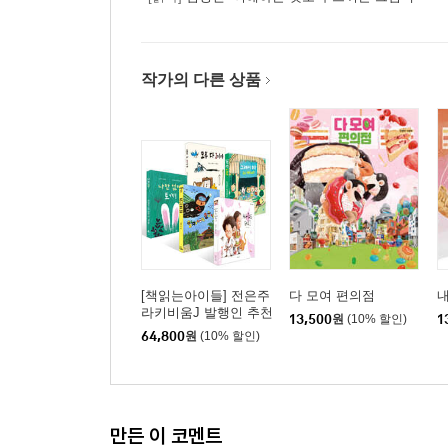
작가의 다른 상품
[책읽는아이들] 전은주
다 모여 편의점
내
라키비움J 발행인 추천
13,500
원
(10% 할인)
1
초등 1~2학년 세트
64,800
원
(10% 할인)
만든 이 코멘트