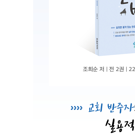
369장 죄짐 맡은 우리 구주
400장 험한 시험 물 속에서
407장 구주와 함께 나 죽었으니
449장 예수 따라가며
〈D Major〉
6장 목소리 높여서
8장 거룩 거룩 거룩 전능하신 주님
28장 복의 근원 강림하사
40장 찬송으로 보답할 수 없는
69장 온 천하 만물 우러러
89장 샤론의 꽃 예수
115장 기쁘다 구주 오셨네
123장 저 들 밖에 한밤중에
288장 예수를 나의 구주 삼고
304장 그 크신 하나님의 사랑
337장 내 모든 시험 무거운 짐을