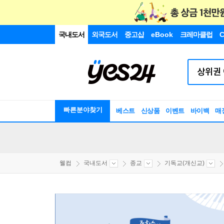
국내도서
외국도서
중고샵
eBook
크레마클럽
C
빠른분야찾기
베스트
신상품
이벤트
바이백
매
웰컴
국내도서
종교
기독교(개신교)