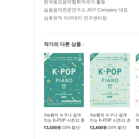
한국동요음악협회작곡가 활동
실용음악전문연구소 JOY Company 대표
삼호뮤직 아카데미 연구센터장
작가의 다른 상품
Joy쌤의 누구나 쉽게
Joy쌤의 누구나 쉽게
J
치는 K-POP 시즌11 중
치는 K-POP 시즌11 초
치
급편
급편
13,500
원
(10% 할인)
12,600
원
(10% 할인)
1