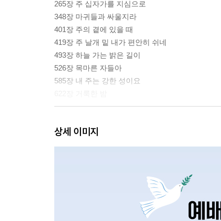
265장 주 십자가를 지심으로
348장 마귀들과 싸울지라
401장 주의 곁에 있을 때
419장 주 날개 밑 내가 편안히 쉬네
493장 하늘 가는 밝은 길이
526장 목마른 자들아
585장 내 주는 강한 성이요
622장 거룩한 밤
〈G Major〉
상세 이미지
2장 찬양 성부 성자 성령
10장 전능왕 오셔서
19장 찬송하는 소리 있어
36장 주 예수 이름 높이어
64장 기뻐하며 경배하세
86장 내가 늘 의지하는 예수
18장 하나님의 나팔 소리