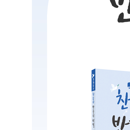
바지가 내려간 줄도 몰랐던 왕
〈F Major〉
70장 피난처 있으니
75장 주여 우리 무리를
88장 내 진정 사모하는
96장 예수님은 누구신가
111장 귀중한 보배합을
114장 그 어린 주 예수
125장 천사들의 노래가
126장 천사 찬송하기를
144장 예수 나를 위하여
161장 할렐루야 우리 예수
196장 성령의 은사를
200장 달고 오묘한 그 말씀
280장 천부여 의지 없어서
321장 날 대속하신 예수께