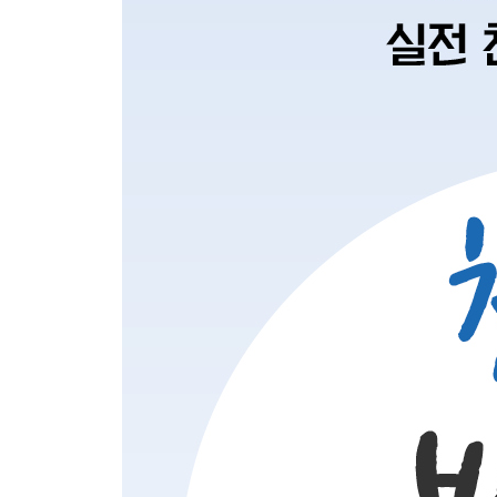
208장 내 주의 나라와
252장 나의 죄를 씻기는
270장 변찮는 주님의 사랑과
292장 주 없이 살 수 없네
305장 나 같은 죄인 살리신
338장 내 주를 가까이 하게 함은
370장 주 안에 있는 나에게
384장 나의 갈 길 다 가도록
421장 내가 예수 믿고서
435장 나의 영원하신 기업
445장 태산을 넘어 험곡에 가도
502장 빛의 사자들이여
540장 주의 음성을 내가 들으니
570장 주는 나를 기르시는 목자
620장 여기에 모인 우리
〈쉬어가기〉
성가대 가운, 왜 입을까요?