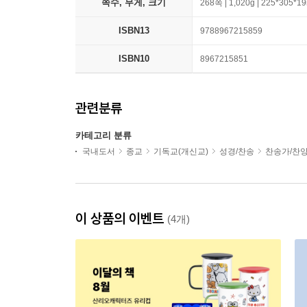
쪽수, 무게, 크기
268쪽 | 1,020g | 225*305*
ISBN13
9788967215859
ISBN10
8967215851
관련분류
카테고리 분류
국내도서
종교
기독교(개신교)
성경/찬송
찬송가/찬
이 상품의 이벤트
(4개)