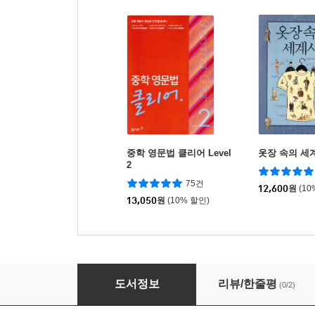
중학 영문법 클리어 Level
옷장 속의 세
2
75건
12,600
원
(10
13,050
원
(10% 할인)
조희순의 찬송가 반주의 비밀 1
도서정보
리뷰/한줄평
(0/2)