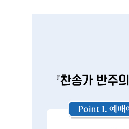
353장 십자가 군병 되어서
354장 주를 앙모하는 자
391장 오 놀라운 구세주
631장 우리 기도를