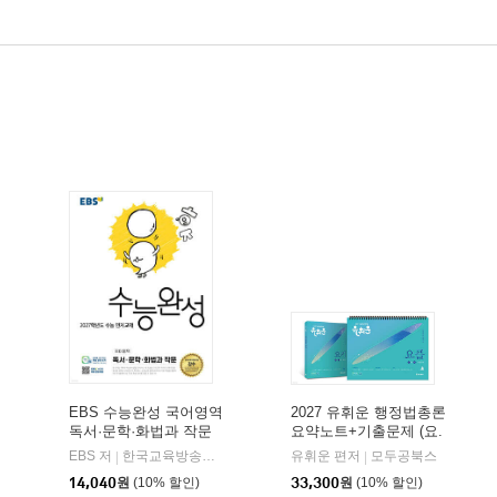
EBS 수능완성 국어영역
2027 유휘운 행정법총론
독서·문학·화법과 작문
요약노트+기출문제 (요.
(2026년)
플.)
비상교육
EBS 저
한국교육방송공사
유휘운 편저
모두공북스
|
|
|
14,040
원
(10% 할인)
33,300
원
(10% 할인)