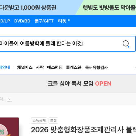
D/LP
DVD/BD
문구
/GIFT
티켓
장안내
채널예스
사락
예스펀딩
클래스24
독서유형검사
RBTI Lab
독서유형검사
크클 심야 독서 모임
OPEN
...
소득공제
분철
2026 맞춤형화장품조제관리사 블