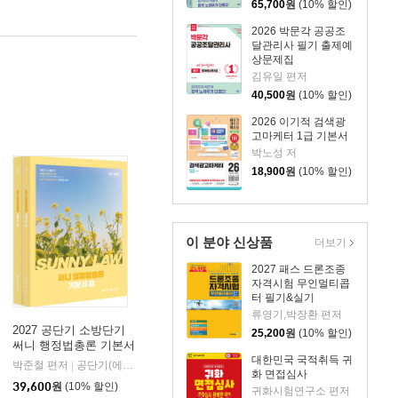
65,700
원
(10% 할인)
2026 박문각 공공조
달관리사 필기 출제예
상문제집
김유일 편저
40,500
원
(10% 할인)
2026 이기적 검색광
고마케터 1급 기본서
박노성 저
18,900
원
(10% 할인)
이 분야 신상품
더보기
2027 패스 드론조종
자격시험 무인멀티콥
터 필기&실기
류영기,박장환 편저
2027 공단기 소방단기
25,200
원
(10% 할인)
써니 행정법총론 기본서
대한민국 국적취득 귀
박준철 편저
공단기(에스티유니타스)
|
화 면접심사
39,600
원
(10% 할인)
귀화시험연구소 편저