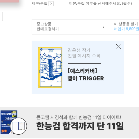
제본/분철
제본/분철 여부를 선택해주세요. (필수)
중고상품
이 상품을 팔기
판매요청하기
매입가 9,800
김은성 작가
친필 메시지 수록
---------------
[예스리커버]
빵야 TRIGGER