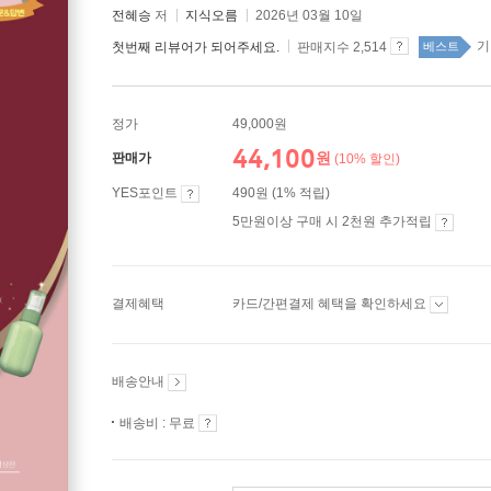
전혜승
저
지식오름
2026년 03월 10일
기
첫번째 리뷰어가 되어주세요.
판매지수 2,514
베스트
정가
49,000원
44,100
원
판매가
(10% 할인)
YES포인트
490원 (1% 적립)
5만원이상 구매 시 2천원 추가적립
결제혜택
카드/간편결제 혜택을 확인하세요
배송안내
배송비 : 무료