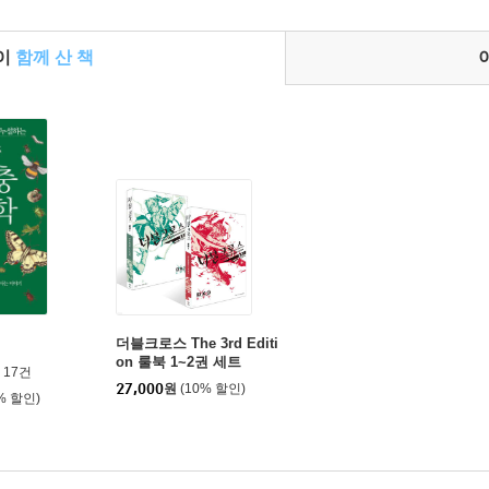
들이
함께 산 책
더블크로스 The 3rd Editi
on 룰북 1~2권 세트
17건
27,000
원
(10% 할인)
% 할인)