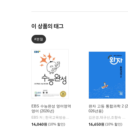
이 상품의 태그
#분철
EBS 수능완성 영어영역
완자 고등 통합과학 2 (2
영어 (2026년)
026년용)
EBS 저
한국교육방송공사
김은경,채규선,조향숙 등저
|
14,040
원
(10% 할인)
16,650
원
(10% 할인)