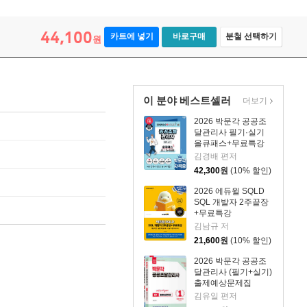
44,100
카트에 넣기
바로구매
분철 선택하기
원
이 분야 베스트셀러
더보기
2026 박문각 공공조
달관리사 필기·실기
올큐패스+무료특강
김경배 편저
42,300
원
(10% 할인)
2026 에듀윌 SQLD
SQL 개발자 2주끝장
+무료특강
김남규 저
21,600
원
(10% 할인)
2026 박문각 공공조
달관리사 (필기+실기)
출제예상문제집
김유일 편저