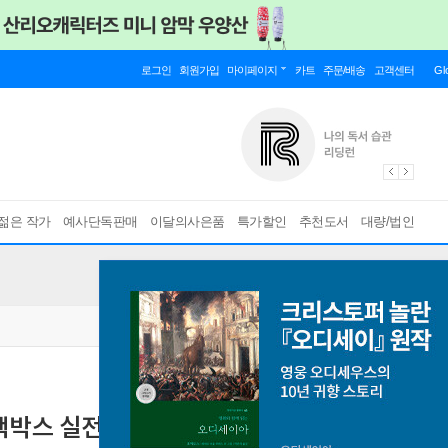
로그인
회원가입
마이페이지
카트
주문/배송
고객센터
Gl
젊은 작가
예사단독판매
이달의사은품
특가할인
추천도서
대량/법인
랙박스 실전고사 11회차