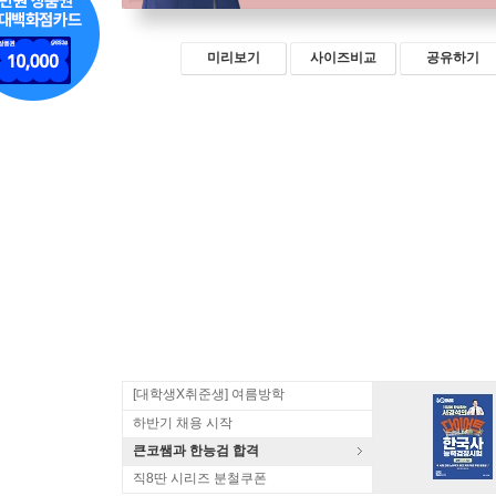
미리보기
사이즈비교
공유하기
[대학생X취준생] 여름방학
하반기 채용 시작
큰코쌤과 한능검 합격
직8딴 시리즈 분철쿠폰