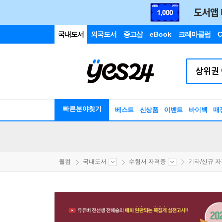
국내도서
외국도서
중고샵
eBook
크레마클럽
C
빠른분야찾기
베스트
신상품
이벤트
바이백
매
웰컴
국내도서
수험서 자격증
기타/신규 자격