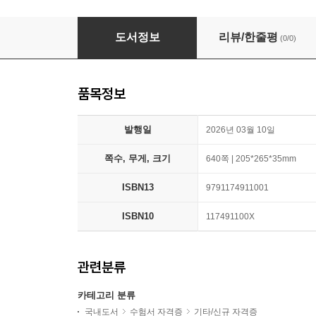
2026 맞춤형화장품조제관리사 블랙박스 실전고
도서정보
리뷰/한줄평
(0/0)
품목정보
발행일
2026년 03월 10일
쪽수, 무게, 크기
640쪽 | 205*265*35mm
ISBN13
9791174911001
ISBN10
117491100X
관련분류
카테고리 분류
국내도서
수험서 자격증
기타/신규 자격증