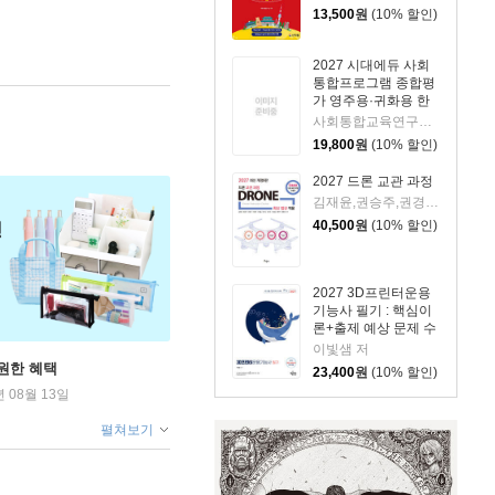
13,500
원
(10% 할인)
2027 시대에듀 사회
통합프로그램 종합평
가 영주용·귀화용 한
권으로 끝내기 + 무료
사회통합교육연구회 편저
강의
19,800
원
(10% 할인)
2027 드론 교관 과정
김재윤,권승주,권경미,이응현,신정일,정기포,이상협,채현기,함영관 공편
40,500
원
(10% 할인)
2027 3D프린터운용
기능사 필기 : 핵심이
론+출제 예상 문제 수
록
이빛샘 저
원한 혜택
23,400
원
(10% 할인)
년 08월 13일
펼쳐보기