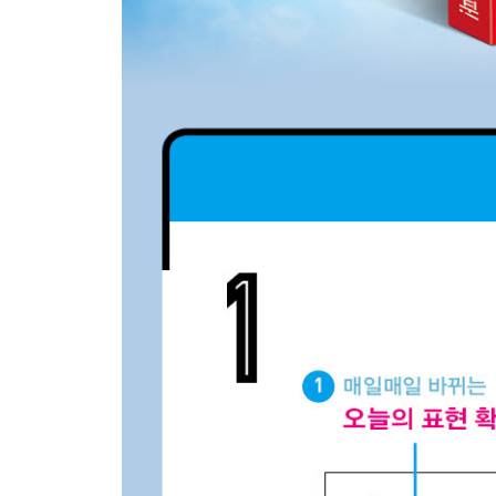
DAY 072 You don’t wanna do that 안 하는 게 좋아
DAY 073 He blacked out 걔 필름이 끊겼어
DAY 074 Let’s make a toast 건배하자
DAY 075 Hope it works out 잘 되길 바라
DAY 076 Have you made a profit? 수익 좀 냈어?
DAY 077 She was taken to the ER 응급실에 실려
DAY 078 Please spread the word 입소문 좀 내 줘
DAY 079 It’s too much for me 너무 어려워
DAY 080 They’re made for each other 천생연분이
DAY 081 You didn’t come out great 사진 잘 안 나
DAY 082 Let me sleep on it 다시 생각해 볼게
DAY 083 Just get to the point 본론만 얘기해
DAY 084 It’s pouring 비가 억수같이 와
DAY 085 Let’s take a walk 산책 좀 하자
DAY 086 Thanks for the tip 알려 줘서 고마워
DAY 087 Keep your voice down 목소리 낮춰
DAY 088 I got a lecture 나 야단맞았어