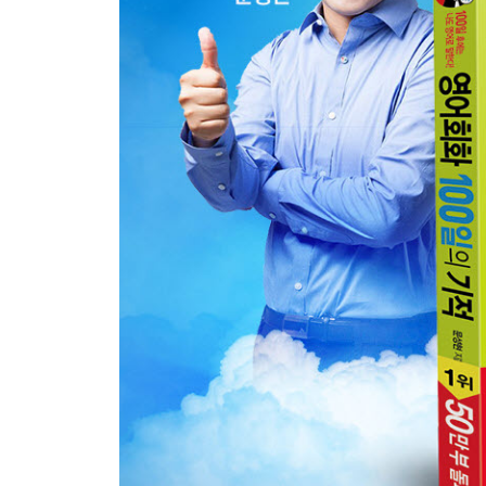
DAY 055 He has gone for the day 그는 퇴근했어요
DAY 056 Make it on time 제시간에 와
DAY 057 You go by the book 원칙대로 하네
DAY 058 What’s bothering you? 무슨 고민 있어?
DAY 059 I think I’ll pass 사양할게요
DAY 060 I’m between jobs 구직 중이야
DAY 061 You’re on the right track 넌 잘하고 있어
DAY 062 It tastes funny 맛이 이상해
DAY 063 Save my seat 자리 잡아 놔
DAY 064 It’s worth visiting 가 볼 만해
DAY 065 The game ended in a tie 무승부로 끝났어
DAY 066 Hang in there 조금만 참아
DAY 067 I ran into her 걔를 우연히 만났어
DAY 068 Sorry to hear that 안됐구나
DAY 069 You have a minute? 시간 좀 있어?
DAY 070 Let’s split the bill 나눠서 내자
DAY 071 I’m not much of a talker 말주변이 없어