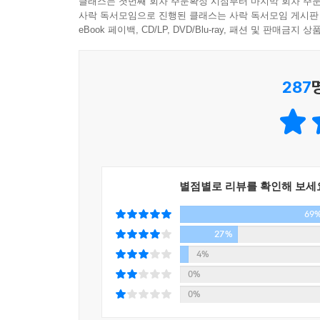
클래스는 첫번째 회차 주문확정 시점부터 마지막 회차 주문
사락 독서모임으로 진행된 클래스는 사락 독서모임 게시판
4. 단어 노트
eBook 페이백, CD/LP, DVD/Blu-ray, 패션 및 판매금
본문에서 헷갈릴 수 있는 단어들을 정리하였습니다
일부러 사전을 찾지 않아도 바로 단어의 뜻을 확인할
287
5. 단어 Quiz
단어 노트의 학습을 마치고 제대로 익혔는지 확인해
헷갈린다면 다시 단어 노트를 펴고 반복해서 익힙니
6. 저자 직강 녹음강의
별점별로 리뷰를 확인해 보세
저자 선생님이 직접 녹음한 강의를 들으며 학습해 
69
눈으로 보고 귀로 들으며 입으로 말하는 3단계 학
27%
4%
0%
0%