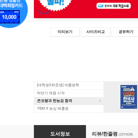
미리보기
사이즈비교
공유하기
[대학생X취준생] 여름방학
하반기 채용 시작
큰코쌤과 한능검 합격
YBM X 농심 배홍동
영어회화 100일의 기적
도서정보
리뷰/한줄평
(297/638)