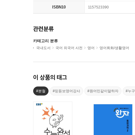
ISBN10
1157523390
관련분류
카테고리 분류
국내도서
국어 외국어 사전
영어
영어회화/생활영어
이 상품의 태그
#분철
#믿듣보영어강사
#원어민같이말하자
#누