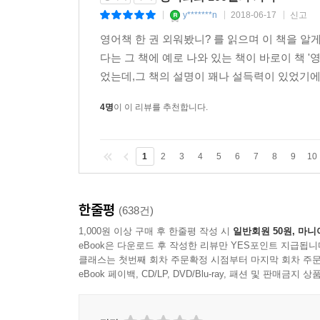
y*******n
2018-06-17
신고
|
|
|
영어책 한 권 외워봤니? 를 읽으며 이 책을 알
다는 그 책에 예로 나와 있는 책이 바로이 책 '
었는데,그 책의 설명이 꽤나 설득력이 있었기에 
4명
이 이 리뷰를 추천합니다.
1
2
3
4
5
6
7
8
9
10
한줄평
(638건)
1,000원 이상 구매 후 한줄평 작성 시
일반회원 50원, 마니
eBook은 다운로드 후 작성한 리뷰만 YES포인트 지급됩니
클래스는 첫번째 회차 주문확정 시점부터 마지막 회차 주문
eBook 페이백, CD/LP, DVD/Blu-ray, 패션 및 판매금