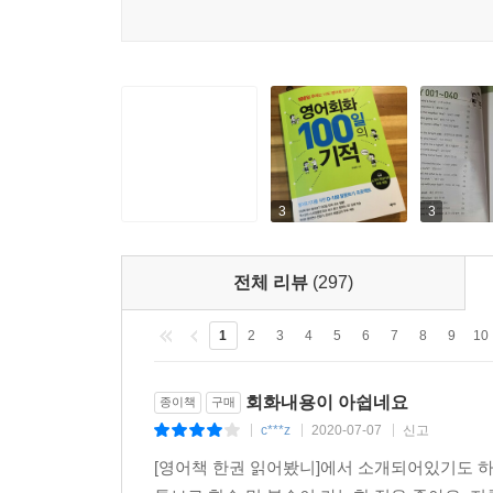
3
3
전체 리뷰
(297)
1
2
3
4
5
6
7
8
9
10
회화내용이 아쉽네요
종이책
구매
c***z
2020-07-07
신고
|
|
|
[영어책 한권 읽어봤니]에서 소개되어있기도 하