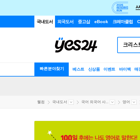
국내도서
외국도서
중고샵
eBook
크레마클럽
C
빠른분야찾기
베스트
신상품
이벤트
바이백
매
웰컴
국내도서
국어 외국어 사...
영어