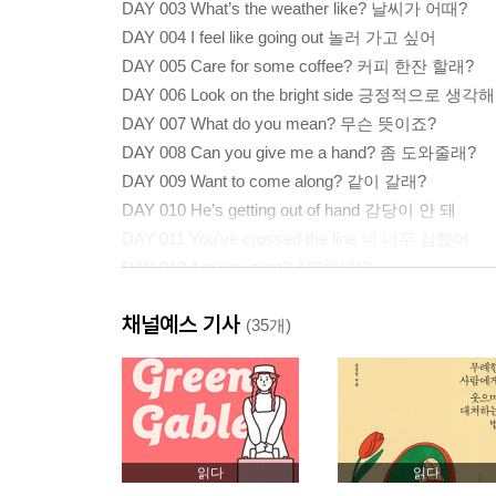
DAY 003 What’s the weather like? 날씨가 어때?
DAY 004 I feel like going out 놀러 가고 싶어
DAY 005 Care for some coffee? 커피 한잔 할래?
DAY 006 Look on the bright side 긍정적으로 생각해
DAY 007 What do you mean? 무슨 뜻이죠?
DAY 008 Can you give me a hand? 좀 도와줄래?
DAY 009 Want to come along? 같이 갈래?
DAY 010 He’s getting out of hand 감당이 안 돼
DAY 011 You’ve crossed the line 너 너무 심했어
DAY 012 Are you sure? 정말이야?
DAY 013 Don’t tell me what to do 잔소리 그만해
채널예스 기사
DAY 014 I called in sick 나 병가 냈어
(35개)
DAY 015 What’s up with your hair? 머리는 왜 그래?
DAY 016 Sounds good 좋은 생각이야
DAY 017 This is ridiculous 말도 안 돼
DAY 018 I’m booked solid 일정이 꽉 찼어
DAY 019 Time to call it a day 끝낼 시간이야
읽다
읽다