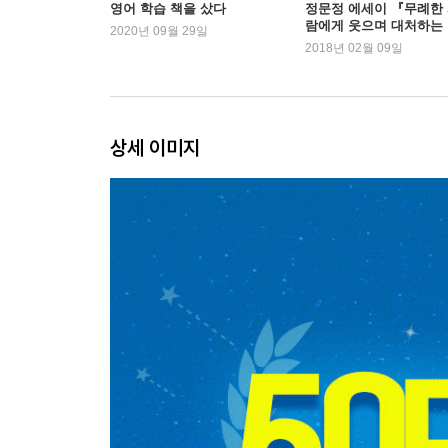
DAY 020 I should pay more attention 좀 더 신경 쓸
영어 학습 책을 샀다
정문정 에세이 『무례한
람에게 웃으며 대처하는
DAY 021 Not to worry 걱정 마
2020년 09월 29일
법』 새롭게 1위 차지
2018년 02월 09일
DAY 022 Let’s go for a drive 드라이브 가자
DAY 023 Just throw away 갖다 버려
DAY 024 Here we go again 또 시작이야
DAY 025 Let it go 신경 꺼
상세 이미지
DAY 026 Now you’re talking 바로 그거야
DAY 027 You’re all dressed up 쫙 빼입었네
DAY 028 Suit yourself! 맘대로 해!
DAY 029 Let’s get wasted 실컷 마시자
DAY 030 It’s no big deal 별일 아니야
DAY 031 What’s wrong with it? 뭐 어때서요?
DAY 032 I stayed up all night 밤을 꼬박 새웠어
DAY 033 Watch your language 말조심해
DAY 034 Don’t even think about it 꿈도 꾸지 마
DAY 035 My back is killing me 허리 아파 죽겠어
DAY 036 I’ll see what I can do 제가 알아볼게요
DAY 037 What took you so long? 왜 이렇게 늦었어