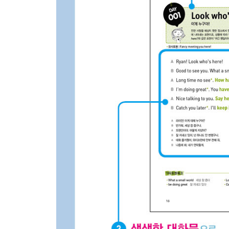
DAY 089 Fill her up, please 가득 주세요
DAY 090 Put it on my account 외상으로 할게요
DAY 091 Give me a wake-up call 모닝콜 해 주세요
DAY 092 I have a bad cough 저 기침이 심해요
DAY 093 Will that be all? 그게 전부이신가요?
DAY 094 What do you say? 네 생각은 어때?
DAY 095 Can I get a refund? 환불 되나요?
DAY 096 Don’t ask for trouble 괜한 짓 하지 마
DAY 097 I’m sorry for your loss 조의를 표합니다
DAY 098 Let’s face it 현실을 직시해
DAY 099 I missed the boat 기회를 놓쳤어
DAY 100 Don’t be a chicken! 겁먹지 마!