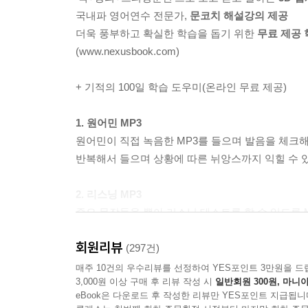
국내파 영어연수 전문가,
문코치 해설강의 제공
더욱 풍부하고 확실한 학습을 돕기 위한
무료 제공 
(www.nexusbook.com)
+ 기적의 100일 학습 도우미(온라인 무료 제공)
1. 원어민 MP3
원어민이 직접 녹음한 MP3를 들으며 발음을 체크해
반복해서 들으며 상황에 따른 뉘앙스까지 익힐 수 
2. 리스닝 MP3
중요 문장들을 뽑아 리스닝 테스트를 할 수 있도록 
받아쓰기를 한 후 다시 들어보고 큰 소리로 따라 말
회원리뷰
(297건)
3. 리스닝 테스트
매주 10건의 우수리뷰를 선정하여 YES포인트 3만원을 드
3,000원 이상 구매 후 리뷰 작성 시
일반회원 300원, 마니아
[리스닝 MP3]와 함께 활용합니다. 꼭 기억해야
eBook은 다운로드 후 작성한 리뷰만 YES포인트 지급됩니
테스트해 보세요.