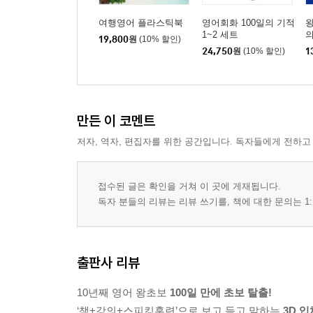
여행영어 플라스틱북
영어회화 100일의 기적
왕
1~2 세트
의
19,800
원
(10% 할인)
24,750
원
(10% 할인)
1
만든 이 코멘트
저자, 역자, 편집자를 위한 공간입니다. 독자들에게 전하고
접수된 글은 확인을 거쳐 이 곳에 게재됩니다.
독자 분들의 리뷰는 리뷰 쓰기를, 책에 대한 문의는 1:
출판사 리뷰
10년째 영어 왕초보
100일 만에 초보 탈출!
‘책+강의+스피킹훈련’으로 보고 듣고 말하는
3D 