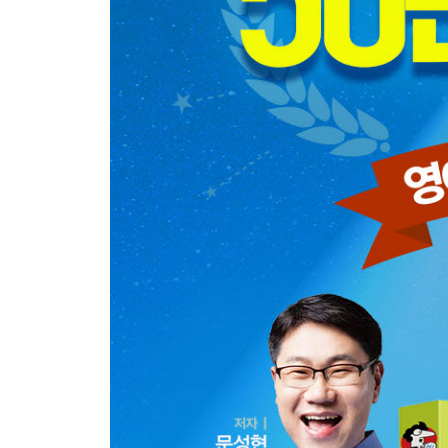
DAY 038 Anything good happen? 무슨 좋은 일 있어
DAY 039 It’s coming up 얼마 안 남았어
DAY 040 Let me out over there 저기서 내려 줘
DAY 041 She was upset 그녀가 화났어
DAY 042 You’re all talk 늘 말뿐이야
DAY 043 I go along with that 동의해요
DAY 044 I’m sick of this 완전 질렸어
DAY 045 What brings you here? 여긴 어쩐 일이야?
DAY 046 How did it go? 어떻게 됐어?
DAY 047 Math’s not my thing 수학은 싫어
DAY 048 l can’t take it anymore 더 이상 못 참아
DAY 049 I’m freezing to death 추워 죽겠어
DAY 050 Hold on, please 잠시만요
DAY 051 Act your age! 나잇값 좀 해!
DAY 052 Knock it off! 그만 좀 해!
DAY 053 I don’t buy it 믿을 수 없어
DAY 054 I’m not picky about food 난 뭐든 잘 먹어