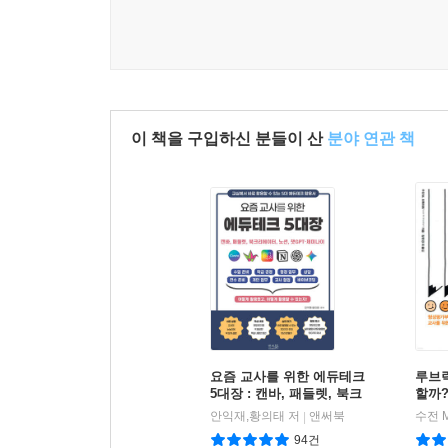
이 책을 구입하신 분들이 산
분야 연관 책
요즘 교사를 위한 에듀테크
루브릭
5대장 : 캔바, 패들렛, 북크
할까
리에이터, 노션, 챗GPT?제
안익재,황의태 저
앤써북
|
미나이
94건