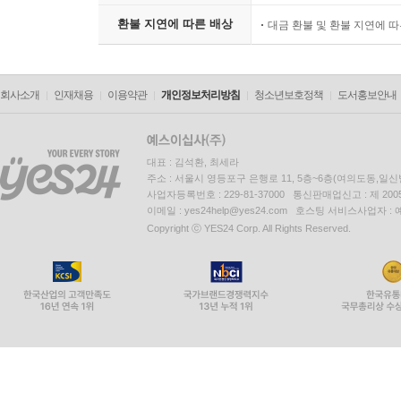
환불 지연에 따른 배상
대금 환불 및 환불 지연에 
회사소개
인재채용
이용약관
개인정보처리방침
청소년보호정책
도서홍보안내
대표 : 김석환, 최세라
주소 : 서울시 영등포구 은행로 11, 5층~6층(여의도동,일신
사업자등록번호 : 229-81-37000 통신판매업신고 : 제 200
이메일 : yes24help@yes24.com 호스팅 서비스사업자 :
Copyright ⓒ YES24 Corp. All Rights Reserved.