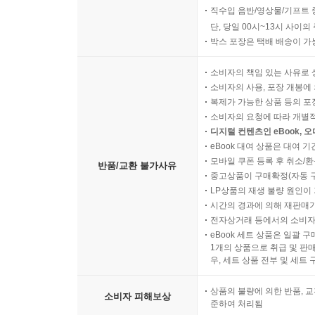
직수입 음반/영상물/기프트 
단, 당일 00시~13시 사이
박스 포장은 택배 배송이 가
소비자의 책임 있는 사유로 
소비자의 사용, 포장 개봉에 
복제가 가능한 상품 등의 포장을 
소비자의 요청에 따라 개별
디지털 컨텐츠인 eBook, 
eBook 대여 상품은 대여 기
모바일 쿠폰 등록 후 취소/환
반품/교환 불가사유
중고상품이 구매확정(자동 
LP상품의 재생 불량 원인이 기
시간의 경과에 의해 재판매가
전자상거래 등에서의 소비자
eBook 세트 상품은 일괄 
1개의 상품으로 취급 및 판매
우, 세트 상품 전부 및 세트
상품의 불량에 의한 반품, 교
소비자 피해보상
준하여 처리됨