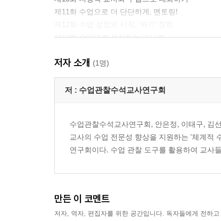
제11화 수업으로 더 단단하게, 멘토링!
제12화 수업 성장의 시작, ‘자기’ 장학
제13화 수업으로 성장하는 교사로
저자 소개
부록 수업 관찰 도구 v1.1, v1.2, v2.1, v2.2
(1명)
저 :
수업관찰수석교사연구회
수업관찰수석교사연구회, 안은정, 이태구, 김선녀
교사의 수업 전문성 향상을 지원하는 '체계적 수
연구회이다. 수업 관찰 도구를 활용하여 교사들의
만든 이 코멘트
저자, 역자, 편집자를 위한 공간입니다. 독자들에게 전하고