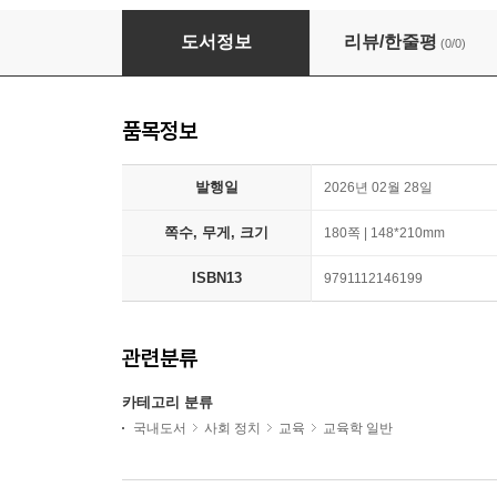
수업 관찰 도구 : 수업 성장을 위한 13 렌즈
도서정보
리뷰/한줄평
(0/0)
품목정보
발행일
2026년 02월 28일
쪽수, 무게, 크기
180쪽 | 148*210mm
ISBN13
9791112146199
관련분류
카테고리 분류
국내도서
사회 정치
교육
교육학 일반