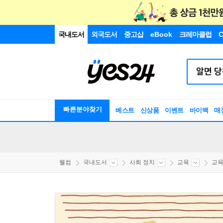
국내도서
외국도서
중고샵
eBook
크레마클럽
C
빠른분야찾기
베스트
신상품
이벤트
바이백
매
웰컴
국내도서
사회 정치
교육
교육