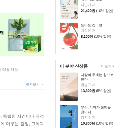
나민애 저
21,420
원
(10% 할인)
토마토 컵라면
차정은 저
8,100
원
(10% 할인)
이 분야 신상품
더보기
년 08월 31일
사람의 무게는 향으로
잰다
펼쳐보기
한명규 저
13,300
원
(5% 할인)
부산, 기억과 희망을
찾아서
. 특별한 사건이나 극적
김지수 저
뒤에 머무는 감정, 고독과
10,800
원
(10% 할인)