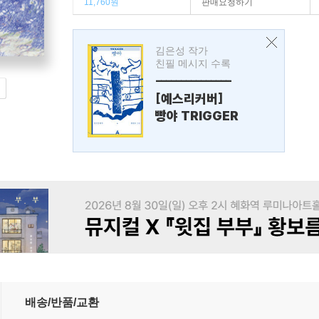
11,760원
판매요청하기
김은성 작가
친필 메시지 수록
---------------
[예스리커버]
빵야 TRIGGER
배송/반품/교환