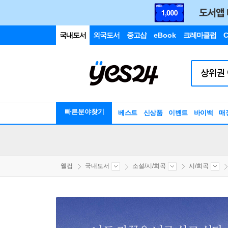
국내도서
외국도서
중고샵
eBook
크레마클럽
C
빠른분야찾기
베스트
신상품
이벤트
바이백
매
웰컴
국내도서
소설/시/희곡
시/희곡