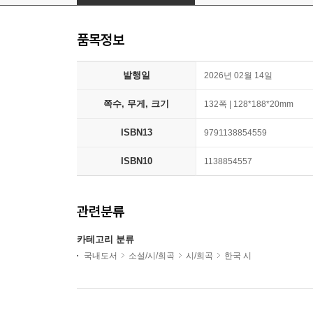
품목정보
발행일
2026년 02월 14일
쪽수, 무게, 크기
132쪽 | 128*188*20mm
ISBN13
9791138854559
ISBN10
1138854557
관련분류
카테고리 분류
국내도서
소설/시/희곡
시/희곡
한국 시