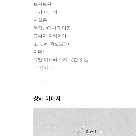
토닥토닥
내가 나에게
사실은
옥탑방에서의 다짐
그나마 다행이야!
고독 vs 외로움(1)
이대로
그땐 이해해 주지 못한 것들
내 안의 나
닮아 있네
성적표
상세 이미지
좋은 거래
고독 vs 외로움(2)
가슴앓이
미안해, 진심으로
만족감의 비밀