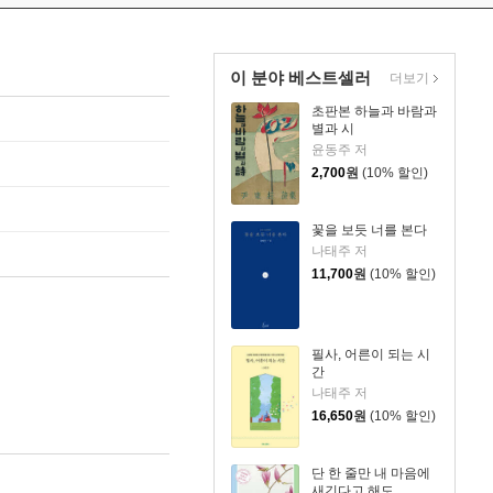
이 분야 베스트셀러
더보기
초판본 하늘과 바람과
별과 시
윤동주 저
2,700
원
(10% 할인)
꽃을 보듯 너를 본다
나태주 저
11,700
원
(10% 할인)
필사, 어른이 되는 시
간
나태주 저
16,650
원
(10% 할인)
단 한 줄만 내 마음에
새긴다고 해도