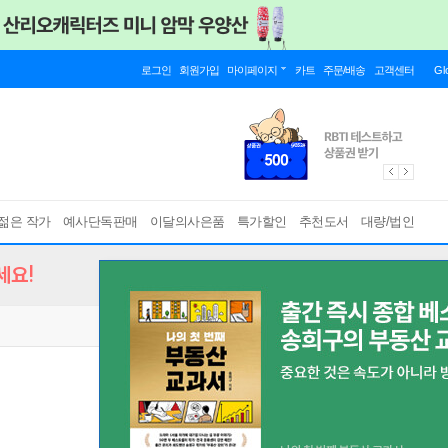
로그인
회원가입
마이페이지
카트
주문/배송
고객센터
Gl
젊은 작가
예사단독판매
이달의사은품
특가할인
추천도서
대량/법인
세요!