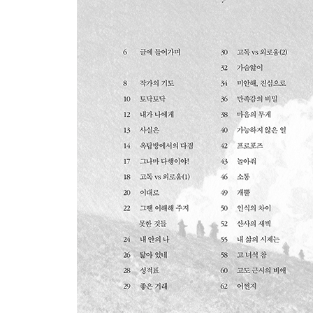
마음의 무게
가능하지 않은 일
프로포즈
놀아줘
소통
개뿔
인식의 차이
산사의 새벽
내 삶의 시제는
고 녀석 참
고도 근시의 비애
어쩐지
내 글의 수명
뭐든 적당히
역효과