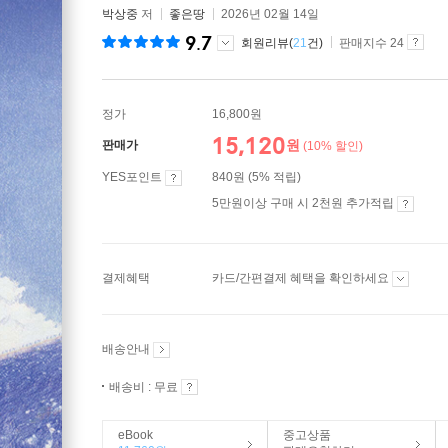
박상중
저
좋은땅
2026년 02월 14일
9.7
회원리뷰(
21
건)
판매지수 24
정가
16,800원
15,120
원
판매가
(10% 할인)
YES포인트
840원 (5% 적립)
5만원이상 구매 시 2천원 추가적립
결제혜택
카드/간편결제 혜택을 확인하세요
배송안내
배송비 : 무료
eBook
중고상품