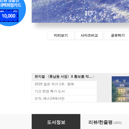
미리보기
사이즈비교
공유하기
뮤지컬 〈휴남동 서점〉X 황보름 작가 북토크
2026 젊은 작가 1위 : 청예
기간 한정 특가 도서
오직, 예스24에서만
나도 가끔은 너로 살고 싶다
도서정보
리뷰/한줄평
(20/1)