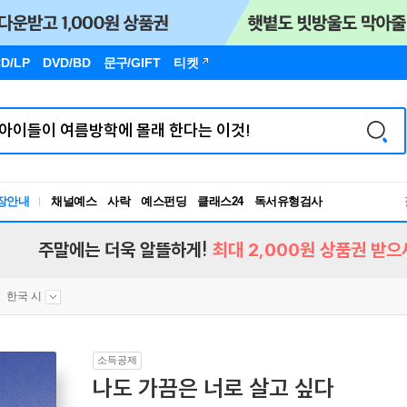
D/LP
DVD/BD
문구
/GIFT
티켓
독서유형검사
장안내
채널예스
사락
예스펀딩
클래스24
RBTI Lab
독서유형검사
주말에는 더욱 알뜰하게!
최대 2,000원 상품권 받으
한국 시
소득공제
나도 가끔은 너로 살고 싶다