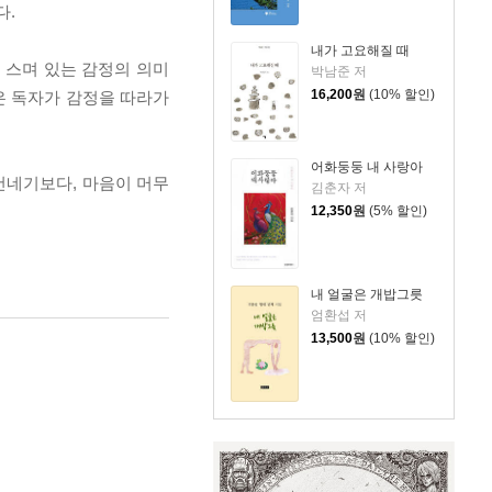
다.
내가 고요해질 때
 스며 있는 감정의 의미
박남준 저
16,200
원
(10% 할인)
은 독자가 감정을 따라가
어화둥둥 내 사랑아
건네기보다, 마음이 머무
김춘자 저
12,350
원
(5% 할인)
내 얼굴은 개밥그릇
엄환섭 저
13,500
원
(10% 할인)