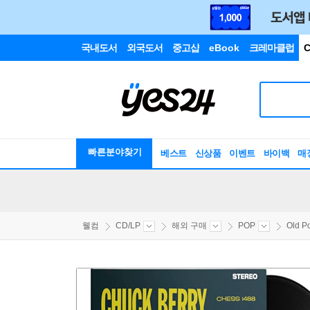
국내도서
외국도서
중고샵
eBook
크레마클럽
C
빠른분야찾기
베스트
신상품
이벤트
바이백
매
웰컴
CD/LP
해외 구매
POP
Old P