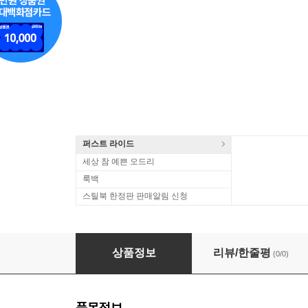
퍼스트 라이드
세상 참 예쁜 오드리
룩백
스틸북 한정판 판매알림 신청
Chuck Berry - St. Louis To Liverpool (180g L
상품정보
리뷰/한줄평
(0/0)
품목정보