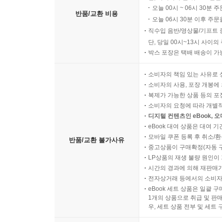
오늘 00시 ~ 06시 30분 
반품/교환 비용
오늘 06시 30분 이후 주문
직수입 음반/영상물/기프트 
단, 당일 00시~13시 사이
박스 포장은 택배 배송이 가
소비자의 책임 있는 사유로 
소비자의 사용, 포장 개봉에 
복제가 가능한 상품 등의 포장을 
소비자의 요청에 따라 개별
디지털 컨텐츠인 eBook, 
eBook 대여 상품은 대여 기
모바일 쿠폰 등록 후 취소/환
반품/교환 불가사유
중고상품이 구매확정(자동 
LP상품의 재생 불량 원인이 기
시간의 경과에 의해 재판매가
전자상거래 등에서의 소비자
eBook 세트 상품은 일괄 
1개의 상품으로 취급 및 판매
우, 세트 상품 전부 및 세트