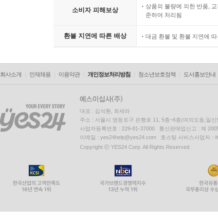
상품의 불량에 의한 반품, 교
소비자 피해보상
준하여 처리됨
환불 지연에 따른 배상
대금 환불 및 환불 지연에 
회사소개
인재채용
이용약관
개인정보처리방침
청소년보호정책
도서홍보안내
대표 : 김석환, 최세라
주소 : 서울시 영등포구 은행로 11, 5층~6층(여의도동,일신
사업자등록번호 : 229-81-37000 통신판매업신고 : 제 200
이메일 : yes24help@yes24.com 호스팅 서비스사업자 :
Copyright ⓒ YES24 Corp. All Rights Reserved.