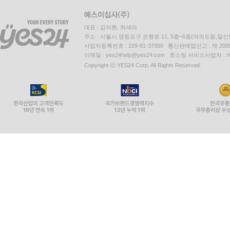
대표 : 김석환, 최세라
주소 : 서울시 영등포구 은행로 11, 5층~6층(여의도동,일신
사업자등록번호 : 229-81-37000 통신판매업신고 : 제 200
이메일 : yes24help@yes24.com 호스팅 서비스사업자 :
Copyright ⓒ YES24 Corp. All Rights Reserved.