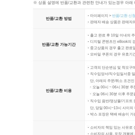
※ 상품 설명에 반품/교환과 관련한 안내가 있는경우 아래 
마이페이지 >
반품/교환 신청
반품/교환 방법
판매자 배송 상품은 판매자와
출고 완료 후 10일 이내의 
디지털 콘텐츠인 eBook의 
반품/교환 가능기간
중고상품의 경우 출고 완료일
모바일 쿠폰의 경우 유효기간(
고객의 단순변심 및 착오구
직수입양서/직수입일서중 일
단, 아래의 주문/취소 조건인
오늘 00시 ~ 06시 30분 
반품/교환 비용
오늘 06시 30분 이후 주문
직수입 음반/영상물/기프트 
단, 당일 00시~13시 사이
박스 포장은 택배 배송이 가
소비자의 책임 있는 사유로 
소비자의 사용, 포장 개봉에 