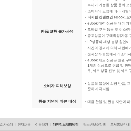
복제가 가능한 상품 등의 포장을 
소비자의 요청에 따라 개별
디지털 컨텐츠인 eBook, 
eBook 대여 상품은 대여 기
모바일 쿠폰 등록 후 취소/환
반품/교환 불가사유
중고상품이 구매확정(자동 
LP상품의 재생 불량 원인이 기
시간의 경과에 의해 재판매가
전자상거래 등에서의 소비자
eBook 세트 상품은 일괄 
1개의 상품으로 취급 및 판매
우, 세트 상품 전부 및 세트
상품의 불량에 의한 반품, 교
소비자 피해보상
준하여 처리됨
환불 지연에 따른 배상
대금 환불 및 환불 지연에 
회사소개
인재채용
이용약관
개인정보처리방침
청소년보호정책
도서홍보안내