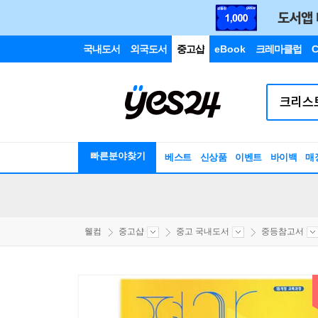
국내도서
외국도서
중고샵
eBook
크레마클럽
C
빠른분야찾기
베스트
신상품
이벤트
바이백
매
웰컴
중고샵
중고 국내도서
중등참고서