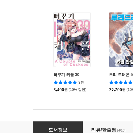
뻐꾸기 커플 30
루리 드래곤 
3건
5,400
원
(10% 할인)
29,700
원
(1
코믹 반에서 두 번째로 귀여운 여자애와 친구가 
도서정보
리뷰/한줄평
(4/10)