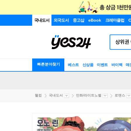
국내도서
외국도서
중고샵
eBook
크레마클럽
C
빠른분야찾기
베스트
신상품
이벤트
바이백
매
웰컴
국내도서
만화/라이트노벨
로맨스