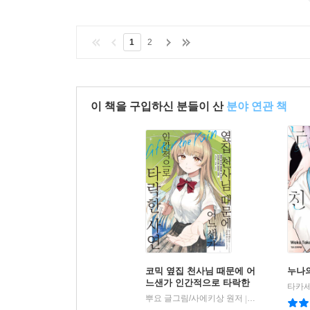
1
2
이 책을 구입하신 분들이 산
분야 연관 책
코믹 옆집 천사님 때문에 어
누나의
느샌가 인간적으로 타락한
타카세
사연 after the rain 2
뿌요 글그림/사에키상 원저
미스터블루
|