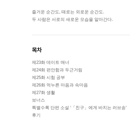
즐거운 순간도, 때로는 외로운 순간도.
두 사람은 서로의 새로운 모습을 알아간다.
목차
제23화 데이트 매너
제24화 편안함과 두근거림
제25화 시험 공부
제26화 억누른 마음과 속마음
제27화 생활
보너스
특별수록 단편 소설 ‘「친구」에게 바치는 러브송’
후기