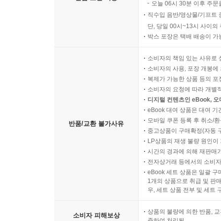
오늘 06시 30분 이후 주문
직수입 음반/영상물/기프트 
단, 당일 00시~13시 사이
박스 포장은 택배 배송이 가
소비자의 책임 있는 사유로 
소비자의 사용, 포장 개봉에 
복제가 가능한 상품 등의 포장을 
소비자의 요청에 따라 개별
디지털 컨텐츠인 eBook, 
eBook 대여 상품은 대여 기
모바일 쿠폰 등록 후 취소/환
반품/교환 불가사유
중고상품이 구매확정(자동 
LP상품의 재생 불량 원인이 기
시간의 경과에 의해 재판매가
전자상거래 등에서의 소비자
eBook 세트 상품은 일괄 
1개의 상품으로 취급 및 판매
우, 세트 상품 전부 및 세트
상품의 불량에 의한 반품, 교
소비자 피해보상
준하여 처리됨