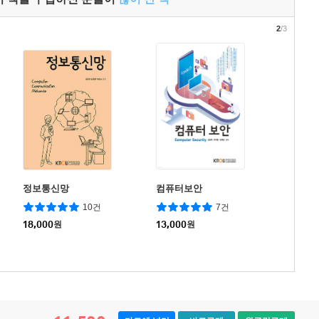
2
/3
정보통신망
컴퓨터보안
10건
7건
18,000
원
13,000
원