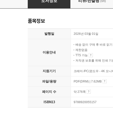
도서정보
리뷰/한줄평
(0/0)
품목정보
발행일
2026년 03월 01일
배송 없이 구매 후 바로 읽
제한없음
이용안내
TTS 가능
저작권 보호를 위해 인쇄 기
지원기기
크레마 /PC(윈도우 - 4K 모
파일/용량
PDF(DRM) | 7.62MB
페이지 수
약 276쪽
ISBN13
9788920055157