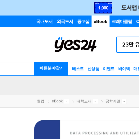
국내도서
외국도서
중고샵
eBook
크레마클럽
C
빠른분야찾기
베스트
신상품
이벤트
바이백
매
웰컴
eBook
대학교재
공학계열