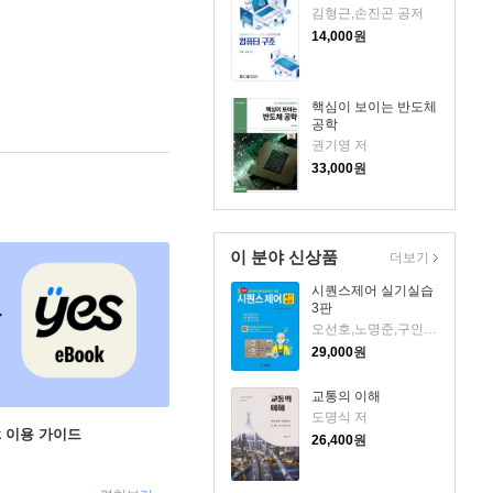
김형근,손진곤 공저
14,000
원
핵심이 보이는 반도체
공학
권기영 저
33,000
원
이 분야 신상품
더보기
시퀀스제어 실기실습
3판
오선호,노명준,구인석 저
29,000
원
교통의 이해
도명식 저
ok 이용 가이드
26,400
원