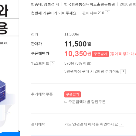
한종대
,
양희경
저
한국방송통신대학교출판문화원
2026년 0
첫번째 리뷰어가 되어주세요.
판매지수 216
정가
11,500원
11,500
원
판매가
10,350
원
쿠폰혜택가
(종이책 정가 대비
쿠폰받기
YES포인트
570원 (5% 적립)
5만원이상 구매 시 2천원 추가적립
추가혜택쿠폰
쿠폰받기
주문금액대별 할인쿠폰
결제혜택
카드/간편결제 혜택을 확인하세요