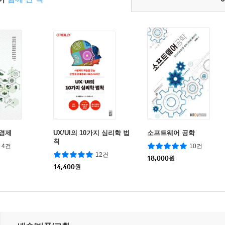
경제
UX/UI의 10가지 심리학 법
소프트웨어 공학
칙
4건
10건
12건
18,000
원
14,400
원