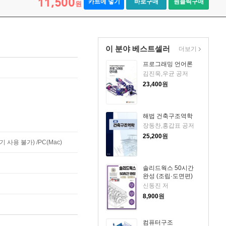
11,500
카트에 넣기
바로구매
원클릭구매
원
이 분야 베스트셀러
더보기
프로그래밍 언어론
김진욱,우균 공저
23,400
원
해법 건축구조역학
장동찬,홍갑표 공저
25,200
원
사용 불가) /PC(Mac)
솔리드웍스 50시간
완성 (조립·도면편)
신동진 저
8,900
원
컴퓨터구조