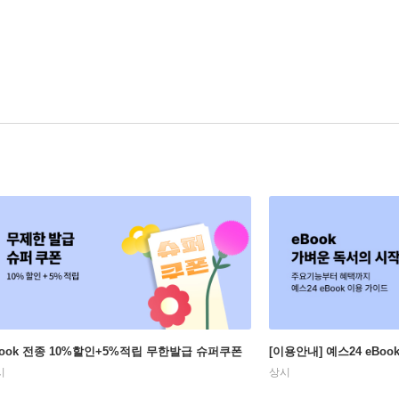
Book 전종 10%할인+5%적립 무한발급 슈퍼쿠폰
[이용안내] 예스24 eBo
시
상시