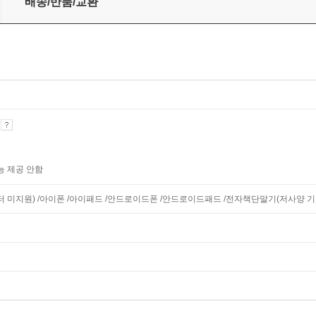
배송/반품/교환
기
능 제공 안함
니터 미지원) /아이폰 /아이패드 /안드로이드폰 /안드로이드패드 /전자책단말기(저사양 기기 