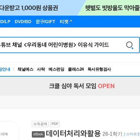
D/LP
DVD/BD
문구
/GIFT
티켓
장안내
채널예스
사락
예스펀딩
클래스24
독서유형검사
RBTI Lab
독서유형검사
크클 심야 독서 모임
OPEN
소득공제
PDF
데이터처리와활용
26-1학기
[ 스마트한
eBook