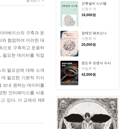
펼쳐보기
건축설비 시스템
신정수 저
16,000
원
데이터베이스의 구축과 운
장애인 페르소나
가현욱 저
자와 협업하여 이러한 대
20,000
원
단독으로 구축하고 운용하
, 필요한 데이터를 직접
윈도우 포렌식 수사
이승무 저
스의 필요성에 대해 소개
42,000
원
 데 필요한 기본적 지식
을 보내 원하는 데이터를
다양한 인터페이스를 사용
 있다. 이 교재의 제8