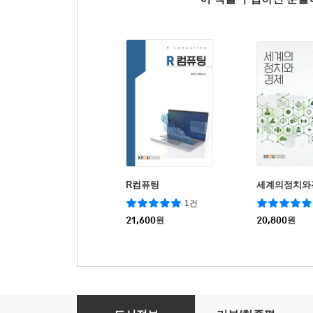
R컴퓨팅
세계의정치와
1건
21,600
원
20,800
원
데이터처리와활용