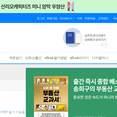
로그인
회원가입
마이페이지
카트
주문/배송
고객센터
Gl
쿠폰받기
단독선출간
eBook필기방법
eBook리더기
디지털머니
 PDF 필기 기능을 사용해 보세요! ]