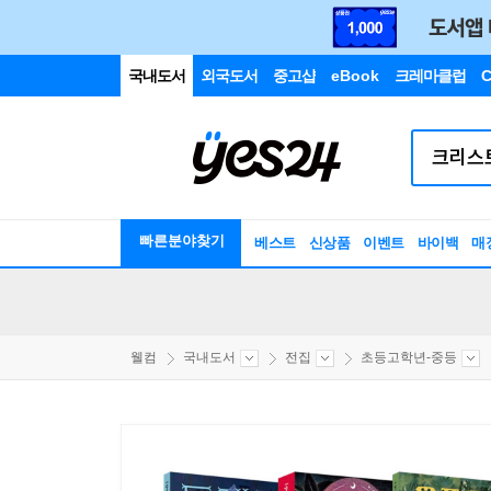
국내도서
외국도서
중고샵
eBook
크레마클럽
C
빠른분야찾기
베스트
신상품
이벤트
바이백
매
웰컴
국내도서
전집
초등고학년-중등