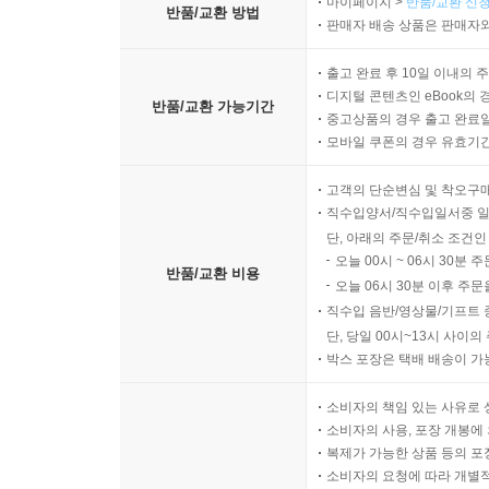
마이페이지 >
반품/교환 신청
반품/교환 방법
판매자 배송 상품은 판매자와
출고 완료 후 10일 이내의 
디지털 콘텐츠인 eBook의 
반품/교환 가능기간
중고상품의 경우 출고 완료일
모바일 쿠폰의 경우 유효기간(
고객의 단순변심 및 착오구
직수입양서/직수입일서중 일
단, 아래의 주문/취소 조건인
오늘 00시 ~ 06시 30분 
반품/교환 비용
오늘 06시 30분 이후 주문
직수입 음반/영상물/기프트 
단, 당일 00시~13시 사이
박스 포장은 택배 배송이 가
소비자의 책임 있는 사유로 
소비자의 사용, 포장 개봉에 
복제가 가능한 상품 등의 포장을 
소비자의 요청에 따라 개별