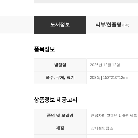
큰곰자리 고학년 1~6권 세트
도서정보
리뷰/한줄평
(0/0)
품목정보
발행일
2025년 12월 12일
쪽수, 무게, 크기
208쪽 | 152*210*12mm
상품정보 제공고시
품명 및 모델명
큰곰자리 고학년 1~6권 세트
재질
상세설명참조