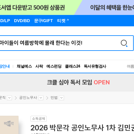
D/LP
DVD/BD
문구
/GIFT
티켓
장안내
채널예스
사락
예스펀딩
클래스24
독서유형검사
여
RBTI Lab
독서유형검사
크클 심야 독서 모임
OPEN
문직
공인노무사
민법
소득공제
2026 박문각 공인노무사 1차 김민