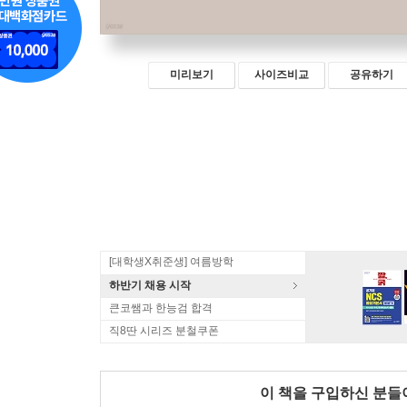
미리보기
사이즈비교
공유하기
[대학생X취준생] 여름방학
하반기 채용 시작
큰코쌤과 한능검 합격
직8딴 시리즈 분철쿠폰
이 책을 구입하신 분