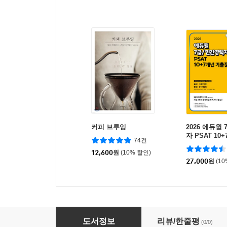
커피 브루잉
2026 에듀윌
자 PSAT 10
74건
제집 언어논리
12,600
원
(10% 할인)
자료해석
27,000
원
(1
2026 박문각 공인노무사 1차 김민권 민법 10
도서정보
리뷰/한줄평
(0/0)