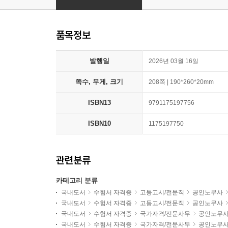
품목정보
발행일
2026년 03월 16일
쪽수, 무게, 크기
208쪽 | 190*260*20mm
ISBN13
9791175197756
ISBN10
1175197750
관련분류
카테고리 분류
국내도서
수험서 자격증
고등고시/전문직
공인노무사
국내도서
수험서 자격증
고등고시/전문직
공인노무사
국내도서
수험서 자격증
국가자격/전문사무
공인노무
국내도서
수험서 자격증
국가자격/전문사무
공인노무