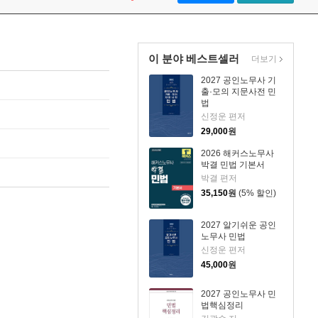
이 분야 베스트셀러
더보기
2027 공인노무사 기
출·모의 지문사전 민
법
신정운 편저
29,000
원
2026 해커스노무사
박결 민법 기본서
박결 편저
35,150
원
(5% 할인)
2027 알기쉬운 공인
노무사 민법
신정운 편저
45,000
원
2027 공인노무사 민
법핵심정리