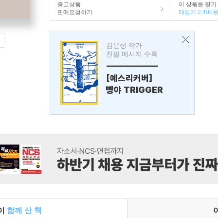
중고상품
이 상품을 팔기
판매요청하기
매입가 2,400
김은성 작가
친필 메시지 수록
---------------
[예스리커버]
빵야 TRIGGER
들이
함께 산 책