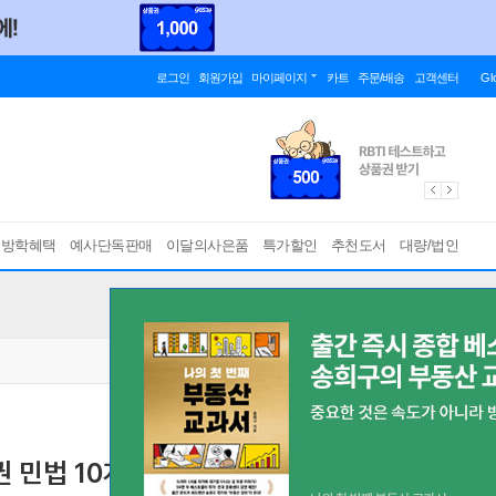
로그인
회원가입
마이페이지
카트
주문/배송
고객센터
Gl
름방학혜택
예사단독판매
이달의사은품
특가할인
추천도서
대량/법인
권 민법 10개년 기출문제집
공인노무사 1차 민법