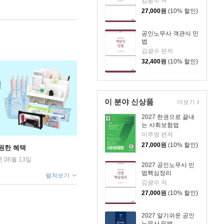
김광수 저
27,000
원
(10% 할인)
공인노무사 객관식 민
법
김광수 편저
32,400
원
(10% 할인)
이 분야 신상품
더보기
2027 한권으로 끝내
는 사회보험법
이주영 편저
27,000
원
(10% 할인)
원한 혜택
년 08월 13일
2027 공인노무사 민
법핵심정리
펼쳐보기
김광수 저
27,000
원
(10% 할인)
2027 알기쉬운 공인
노무사 민법