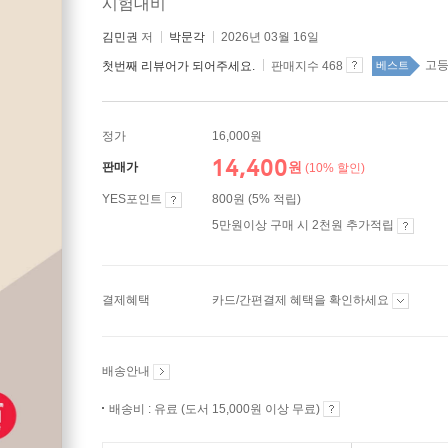
시험대비
김민권
저
박문각
2026년 03월 16일
고등
첫번째 리뷰어가 되어주세요.
판매지수 468
베스트
정가
16,000원
14,400
원
판매가
(10% 할인)
YES포인트
800원 (5% 적립)
5만원이상 구매 시 2천원 추가적립
결제혜택
카드/간편결제 혜택을 확인하세요
배송안내
배송비 : 유료 (도서 15,000원 이상 무료)