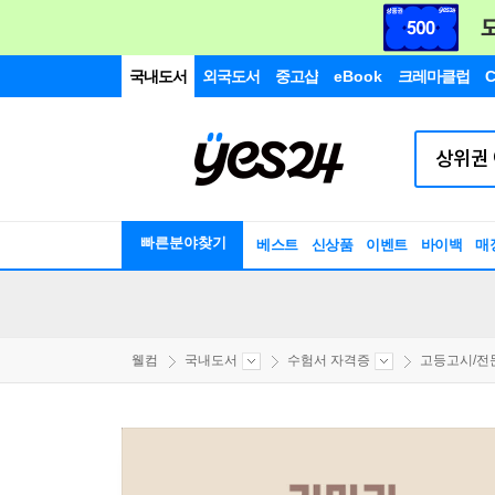
국내도서
외국도서
중고샵
eBook
크레마클럽
C
빠른분야찾기
베스트
신상품
이벤트
바이백
매
웰컴
국내도서
수험서 자격증
고등고시/전