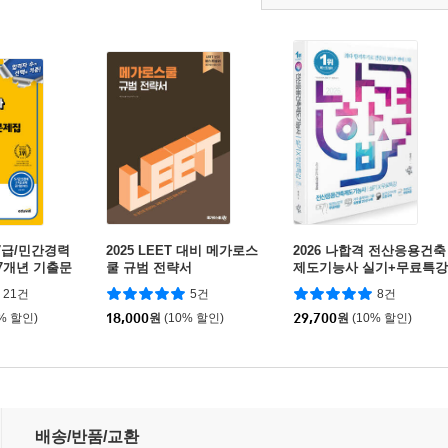
 7급/민간경력
2025 LEET 대비 메가로스
2026 나합격 전산응용건축
+7개년 기출문
쿨 규범 전략서
제도기능사 실기+무료특강
, 상황판단,
21건
5건
8건
0% 할인)
18,000
원
(10% 할인)
29,700
원
(10% 할인)
개년 기출문제집
배송/반품/교환