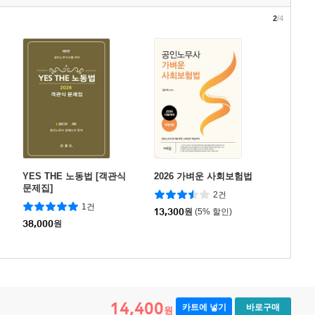
2
/4
YES THE 노동법 [객관식
2026 가벼운 사회보험법
문제집]
2건
1건
13,300
원
(5% 할인)
38,000
원
14,400
카트에 넣기
바로구매
원