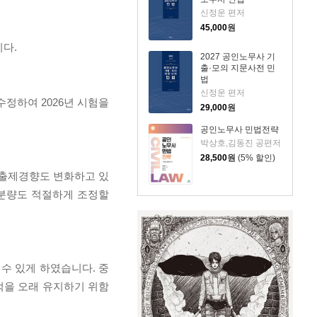
신정운 편저
45,000
원
다.
2027 공인노무사 기
출·모의 지문사전 민
법
신정운 편저
수정하여 2026년 시험을
29,000
원
공인노무사 민법전략
박상호,김동진 공편저
28,500
원
(5% 할인)
 출제경향도 변화하고 있
 분량도 적절하게 조정할
수 있게 하였습니다. 중
억을 오래 유지하기 위함