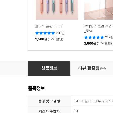
모나미 플립 FLIP3
[2개입]아크릴 투명
_투명
235건
212
2,500
원
(17% 할인)
3,800
원
(16% 할인)
3M 이어플러그 8062 귀마개 팬시네온 민트 케이
상품정보
리뷰/한줄평
(0/0)
품목정보
품명 및 모델명
3M 이어플러그 8062 귀마개
제조자/수입자
3M