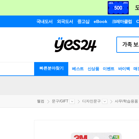
국내도서
외국도서
중고샵
eBook
크레마클럽
C
빠른분야찾기
베스트
신상품
이벤트
바이백
매
웰컴
문구/GIFT
디자인문구
사무/학습용품