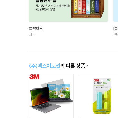
문학캔디
[문
상시
20
(주)맥스이노션
의 다른 상품