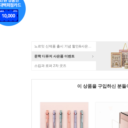
노르잇 신제품 출시 기념 할인&사은품 증정!
문학 디퓨저 사은품 이벤트
스킵과 로퍼 2차 굿즈
이 상품을 구입하신 분